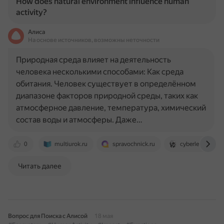
How does natural environment influence human
activity?
Алиса
На основе источников, возможны неточности
Природная среда влияет на деятельность
человека несколькими способами: Как среда
обитания. Человек существует в определённом
диапазоне факторов природной среды, таких как
атмосферное давление, температура, химический
состав воды и атмосферы. Даже…
0
multiurok.ru
spravochnick.ru
cyberleninka.ru
Читать далее
Вопрос для Поиска с Алисой
18 мая