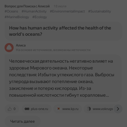
Вопрос для Поиска с Алисой
18 июля
#Oceans
#HumanActivity
#EnvironmentalImpact
#Sustainability
#MarineBiology
#Ecology
How has human activity affected the health of the
world's oceans?
Алиса
На основе источников, возможны неточности
Человеческая деятельность негативно влияет на
здоровье Мирового океана. Некоторые
последствия: Избыток углекислого газа. Выбросы
углерода вызывают потепление океана,
закисление и потерю кислорода. Из-за
повышенной кислотности гибнут коралловые…
0
plus-one.ru
www.kp.ru
www.vokrugsveta.ru
Читать далее