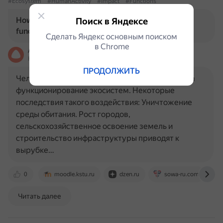
#Ecosystem
#HumanActivity
#Impact
#Functions
How does human activity impact ecosystem
Поиск в Яндексе
functions?
Сделать Яндекс основным поиском
в Сhrome
Алиса
На основе источников, возможны неточности
ПРОДОЛЖИТЬ
Человеческая деятельность серьёзно влияет на
функционирование экосистем. Некоторые
последствия такого воздействия: Уничтожение
среды обитания. Рост городов,
сельскохозяйственное освоение земель и
строительство инфраструктуры приводят к
вырубке…
0
moodle.kstu.ru
dzen.ru
sowa-ru.com
Читать далее