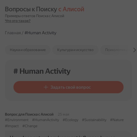
Вопросы к Поиску 
с Алисой
Примеры ответов Поиска с Алисой
Что это такое?
Главная
/
#Human Activity
Наука и образование
Культура и искусство
Психология и отн
# Human Activity
Задать свой вопрос
Вопрос для Поиска с Алисой
25 мая
#Environment
#HumanActivity
#Ecology
#Sustainability
#Nature
#Impact
#Change