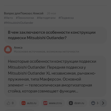
Вопрос для Поиска с Алисой
26 мая
#Авто
#Технологии
#Автодетали
#Подвеска
#MitsubishiOutlander
В чем заключаются особенности конструкции
подвески Mitsubishi Outlander?
Алиса
На основе источников, возможны неточности
Некоторые особенности конструкции подвески
Mitsubishi Outlander: Передняя подвеска у
Mitsubishi Outlander XL независимая, рычажно-
пружинная, типа Макферсон. Основной
элемент — телескопическая амортизаторная
стойка, которая совмещает функции…
0
auto.ru
www.zr.ru
dzen.ru
3ruk.ru