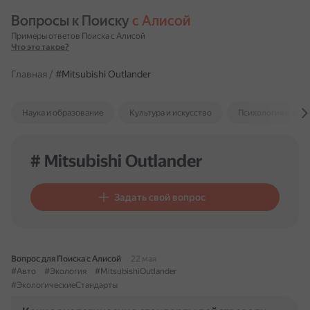
Вопросы к Поиску 
с Алисой
Примеры ответов Поиска с Алисой
Что это такое?
Главная
/
#Mitsubishi Outlander
Наука и образование
Культура и искусство
Психология и отн
# Mitsubishi Outlander
Задать свой вопрос
Вопрос для Поиска с Алисой
22 мая
#Авто
#Экология
#MitsubishiOutlander
#ЭкологическиеСтандарты