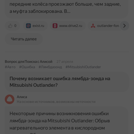
передние колёса проезжают больше, чем задние,
а муфта заблокирована. В…
0
exist.ru
www.drive2.ru
outlander-forum.ru
Читать далее
Вопрос для Поиска с Алисой
27 апреля
#Авто
#Ошибка
#Лямбдазонд
#MitsubishiOutlander
Почему возникает ошибка лямбда-зонда на
Mitsubishi Outlander?
Алиса
На основе источников, возможны неточности
Некоторые причины возникновения ошибки
лямбда-зонда на Mitsubishi Outlander: Обрыв
нагревательного элемента в кислородном