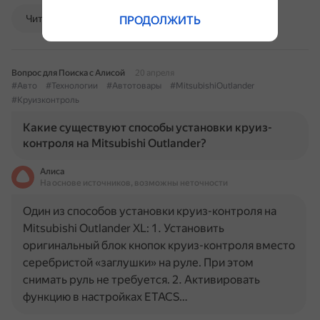
Читать далее
ПРОДОЛЖИТЬ
Вопрос для Поиска с Алисой
20 апреля
#Авто
#Технологии
#Автотовары
#MitsubishiOutlander
#Круизконтроль
Какие существуют способы установки круиз-
контроля на Mitsubishi Outlander?
Алиса
На основе источников, возможны неточности
Один из способов установки круиз-контроля на
Mitsubishi Outlander XL: 1. Установить
оригинальный блок кнопок круиз-контроля вместо
серебристой «заглушки» на руле. При этом
снимать руль не требуется. 2. Активировать
функцию в настройках ETACS…