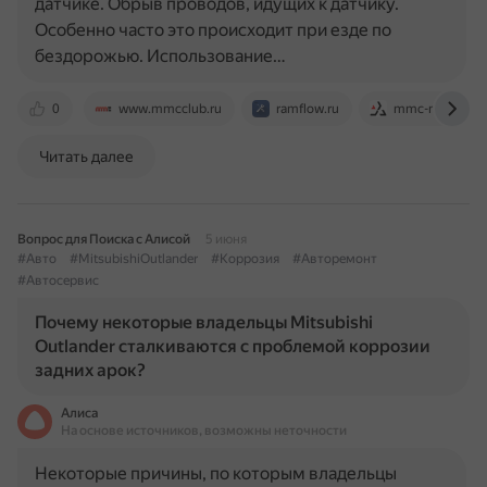
датчике. Обрыв проводов, идущих к датчику.
Особенно часто это происходит при езде по
бездорожью. Использование…
0
www.mmcclub.ru
ramflow.ru
mmc-manuals.r
Читать далее
Вопрос для Поиска с Алисой
5 июня
#Авто
#MitsubishiOutlander
#Коррозия
#Авторемонт
#Автосервис
Почему некоторые владельцы Mitsubishi
Outlander сталкиваются с проблемой коррозии
задних арок?
Алиса
На основе источников, возможны неточности
Некоторые причины, по которым владельцы