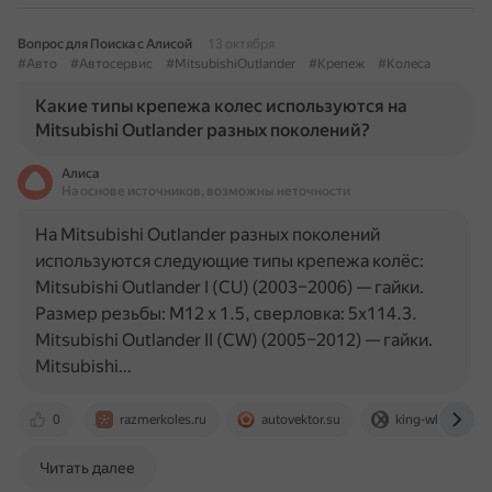
Вопрос для Поиска с Алисой
13 октября
#Авто
#Автосервис
#MitsubishiOutlander
#Крепеж
#Колеса
Какие типы крепежа колес используются на
Mitsubishi Outlander разных поколений?
Алиса
На основе источников, возможны неточности
На Mitsubishi Outlander разных поколений
используются следующие типы крепежа колёс:
Mitsubishi Outlander I (CU) (2003–2006) — гайки.
Размер резьбы: M12 x 1.5, сверловка: 5x114.3.
Mitsubishi Outlander II (CW) (2005–2012) — гайки.
Mitsubishi…
0
razmerkoles.ru
autovektor.su
king-wheels.ru
Читать далее