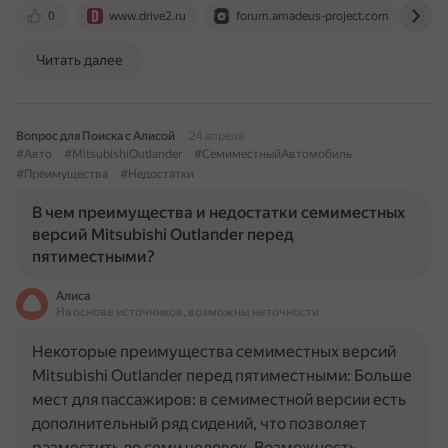
0
www.drive2.ru
forum.amadeus-project.com
m
Читать далее
Вопрос для Поиска с Алисой
24 апреля
#Авто
#MitsubishiOutlander
#СемиместныйАвтомобиль
#Преимущества
#Недостатки
В чем преимущества и недостатки семиместных
версий Mitsubishi Outlander перед
пятиместными?
Алиса
На основе источников, возможны неточности
Некоторые преимущества семиместных версий
Mitsubishi Outlander перед пятиместными: Больше
мест для пассажиров: в семиместной версии есть
дополнительный ряд сидений, что позволяет
разместить до семи человек. Возможность