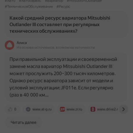
#Авто
#Автосервис
#Вариатор
#MitsubishiOutlander
#ТехническоеОбслуживание
#Ресурс
Какой средний ресурс вариатора Mitsubishi
Outlander III составляет при регулярных
технических обслуживаниях?
Алиса
На основе источников, возможны неточности
При правильной эксплуатации и своевременной
замене масла вариатор Mitsubishi Outlander III
может прослужить 200–300 тысяч километров.
Однако ресурс вариатора зависит от модели и
условий эксплуатации: JF011e. Если регулярно
(раз в 40 000 км…
0
www.at-g.ru
www.zr.ru
www.drive2.ru
Читать далее