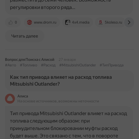
регулировки второго ряда…
0
www.drom.ru
4x4.media
5koleso.ru
Читать далее
Вопрос для Поиска с Алисой
27 января
#Авто
#Топливо
#Расход
#MitsubishiOutlander
#ТипПривода
Как тип привода влияет на расход топлива
Mitsubishi Outlander?
Алиса
На основе источников, возможны неточности
Тип привода Mitsubishi Outlander влияет на расход
топлива следующим образом: при
принудительном блокировании муфты расход
будет выше. Это связано с тем, что в повороте