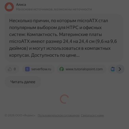
Алиса
На основе источников, возможны неточности
Несколько причин, по которым microATX стал
популярным выбором для HTPC и офисных
систем: Компактность. Материнские платы
microATX имеют размер 24,4 на 24,4 см (9,6 на 9,6
дюймов) и могут использоваться в компактных
корпусах. Доступность по цене…
0
serverflow.ru
www.tutorialspoint.com
news.ra
Читать далее
© 2026 ООО «Яндекс»
Пользовательское соглашение
Связаться с нами