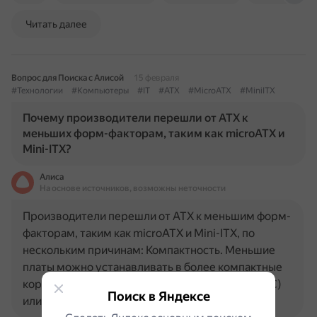
Читать далее
Вопрос для Поиска с Алисой
15 февраля
#Технологии
#Компьютеры
#IT
#ATX
#MicroATX
#MiniITX
Почему производители перешли от ATX к
меньших форм-факторам, таким как microATX и
Mini-ITX?
Алиса
На основе источников, возможны неточности
Производители перешли от ATX к меньшим форм-
факторам, таким как microATX и Mini-ITX, по
нескольким причинам: Компактность. Меньшие
платы можно устанавливать в более компактные
корпуса, что удобно для HTPC (Home Theater PC)
Поиск в Яндексе
или офисных систем…