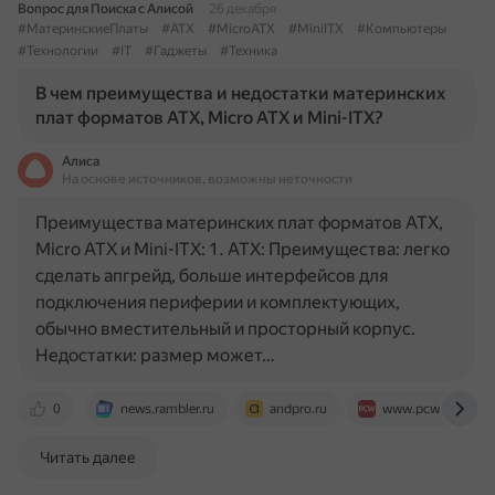
Вопрос для Поиска с Алисой
26 декабря
#МатеринскиеПлаты
#ATX
#MicroATX
#MiniITX
#Компьютеры
#Технологии
#IT
#Гаджеты
#Техника
В чем преимущества и недостатки материнских
плат форматов ATX, Micro ATX и Mini-ITX?
Алиса
На основе источников, возможны неточности
Преимущества материнских плат форматов ATX,
Micro ATX и Mini-ITX: 1. ATX: Преимущества: легко
сделать апгрейд, больше интерфейсов для
подключения периферии и комплектующих,
обычно вместительный и просторный корпус.
Недостатки: размер может…
0
news.rambler.ru
andpro.ru
www.pcworld.com
Читать далее