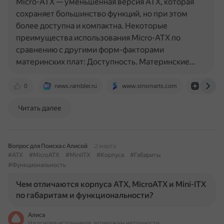
Micro-ATX — уменьшенная версия ATX, которая
сохраняет большинство функций, но при этом
более доступна и компактна. Некоторые
преимущества использования Micro-ATX по
сравнению с другими форм-факторами
материнских плат: Доступность. Материнские…
0
news.rambler.ru
www.sinsmarts.com
dzen.ru
Читать далее
Вопрос для Поиска с Алисой
2 марта
#ATX
#MicroATX
#MiniITX
#Корпуса
#Габариты
#Функциональность
Чем отличаются корпуса ATX, MicroATX и Mini-ITX
по габаритам и функциональности?
Алиса
На основе источников, возможны неточности