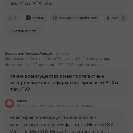
чем Micro ATX, что…
0
dzen.ru
www.tutorialspoint.com
www.sinsma
Читать далее
Вопрос для Поиска с Алисой
5 марта
#МатеринскиеПлаты
#MicroATX
#MiniITX
#ФормФакторы
#Компьютеры
#Технологии
#IT
#СборкаКомпьютера
Какие преимущества имеют компактные
материнские платы форм-факторов microATX и
mini-ITX?
Алиса
На основе источников, возможны неточности
Некоторые преимущества компактных
материнских плат форм-факторов Micro-ATX и
Mini-ITX: Mini-ITX. Могут быть установлены в