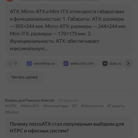
ATX, Micro-ATX и Mini-ITX отличаются габаритами
и функциональностью: 1. Габариты: ATX: размеры
— 305×244 мм. Micro-ATX: размеры — 244×244 мм.
Mini-ITX: размеры — 170×170 мм. 2.
Функциональность: ATX: обеспечивает
максимальную…
0
serverflow.ru
www.ixbt.com
dzen.ru
Читать далее
Вопрос для Поиска с Алисой
26 февраля
#HTPC
#MicroATX
#Компьютеры
#IT
#Технологии
#Гаджеты
#Выбор
Почему microATX стал популярным выбором для
HTPC и офисных систем?