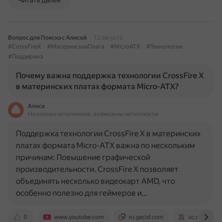
Читать далее
Вопрос для Поиска с Алисой
12 августа
#CrossFireX
#МатеринскаяПлата
#MicroATX
#Технологии
#Поддержка
Почему важна поддержка технологии CrossFire X
в материнских платах формата Micro-ATX?
Алиса
На основе источников, возможны неточности
Поддержка технологии CrossFire X в материнских
платах формата Micro-ATX важна по нескольким
причинам: Повышение графической
производительности. CrossFire X позволяет
объединять несколько видеокарт AMD, что
особенно полезно для геймеров и…
0
www.youtube.com
ru.gecid.com
vc.ru