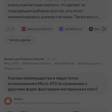
очень компактные корпуса, что делает их
подходящим выбором для тех, кто хочет
минимизировать размер системы. Также могут…
0
www.pcworld.com
serverflow.ru
dzen.ru
Читать далее
Вопрос для Поиска с Алисой
21 мая
#MicroATX
#МатеринскаяПлата
#ФормФактор
#Преимущества
#Недостатки
Каковы преимущества и недостатки
использования Micro-ATX по сравнению с
другими форм-факторами материнских плат?
Алиса
На основе источников, возможны неточности