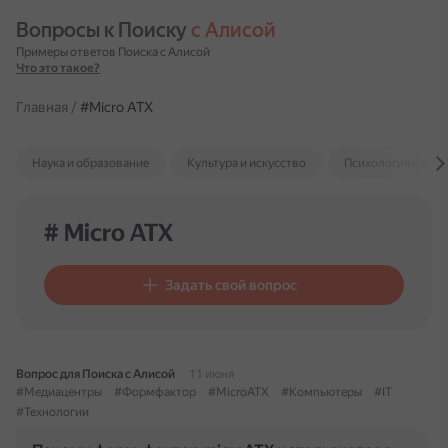
Вопросы к Поиску 
с Алисой
Примеры ответов Поиска с Алисой
Что это такое?
Главная
/
#Micro ATX
Наука и образование
Культура и искусство
Психология и отн
# Micro ATX
Задать свой вопрос
Вопрос для Поиска с Алисой
11 июня
#Медиацентры
#Формфактор
#MicroATX
#Компьютеры
#IT
#Технологии