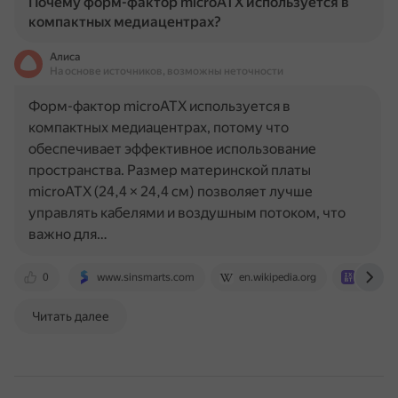
Почему форм-фактор microATX используется в
компактных медиацентрах?
Алиса
На основе источников, возможны неточности
Форм-фактор microATX используется в
компактных медиацентрах, потому что
обеспечивает эффективное использование
пространства. Размер материнской платы
microATX (24,4 × 24,4 см) позволяет лучше
управлять кабелями и воздушным потоком, что
важно для…
0
www.sinsmarts.com
en.wikipedia.org
www.ix
Читать далее