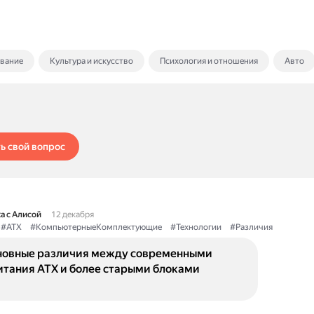
ование
Культура и искусство
Психология и отношения
Авто
ь свой вопрос
а с Алисой
12 декабря
#ATX
#КомпьютерныеКомплектующие
#Технологии
#Различия
новные различия между современными
итания ATX и более старыми блоками