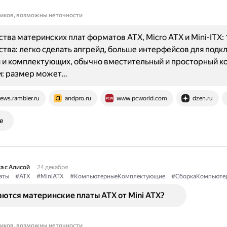
ников, возможны неточности
ва материнских плат форматов ATX, Micro ATX и Mini-ITX: 1
ва: легко сделать апгрейд, больше интерфейсов для подк
и комплектующих, обычно вместительный и просторный ко
и: размер может…
ews.rambler.ru
andpro.ru
www.pcworld.com
dzen.ru
е
а с Алисой
24 декабря
аты
#ATX
#MiniATX
#КомпьютерныеКомплектующие
#СборкаКомпьюте
ются материнские платы ATX от Mini ATX?
ников, возможны неточности