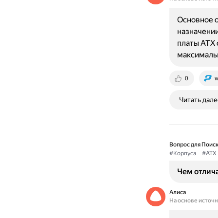
Основное о
назначении
платы ATX 
максималь
0
w
Читать дале
Вопрос для Поиск
#Корпуса
#ATX
Чем отлича
Алиса
На основе источ