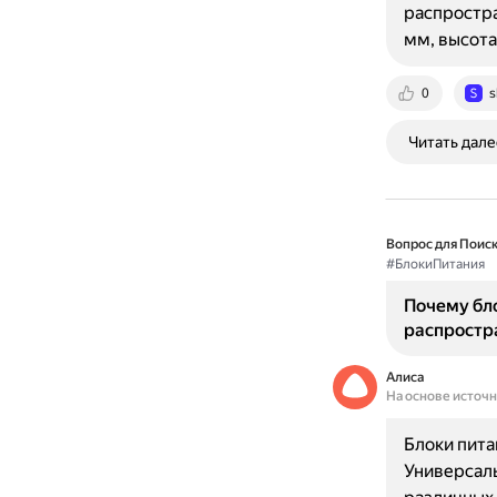
распростра
мм, высота
0
s
Читать дале
Вопрос для Поиск
#БлокиПитания
Почему бл
распростр
Алиса
На основе источ
Блоки пита
Универсал