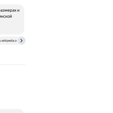
размерах и
инской
n.wikipedia.org