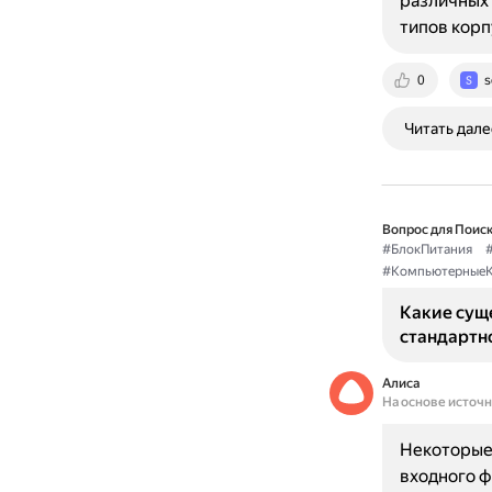
различных 
типов кор
0
s
Читать дале
Вопрос для Поиск
#БлокПитания
#Компьютерные
Какие сущ
стандартно
Алиса
На основе источ
Некоторые 
входного ф