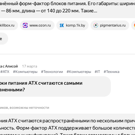
нённый форм-фактор блоков питания. Его габариты: ширин
 — 86 мм, длина — от 140 до 220 мм. Такие…
killbox.ru
www.ozon.ru
komp.1k.by
pigmentarius.ru
е
а с Алисой
17 марта
#ATX
#Компьютеры
#Технологии
#Компьютеры
#IT
#Техника
оки питания ATX считаются самыми
аненными?
ников, возможны неточности
ния ATX считаются распространёнными по нескольким при
ьность. Форм-фактор ATX поддерживает большое количест