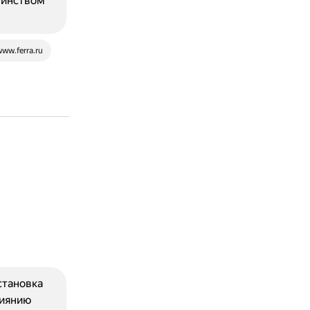
шинством
ww.ferra.ru
становка
лиянию