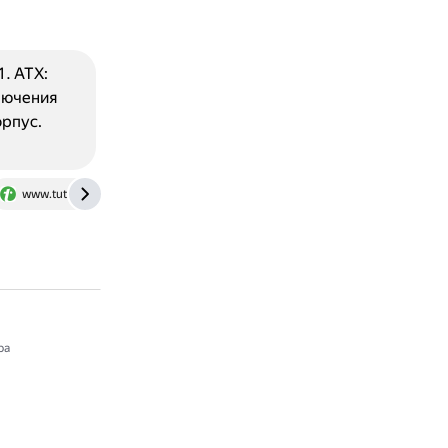
. ATX:
лючения
рпус.
www.tutorialspoint.com
andreyex.ru
journal.tinkoff.ru
ра