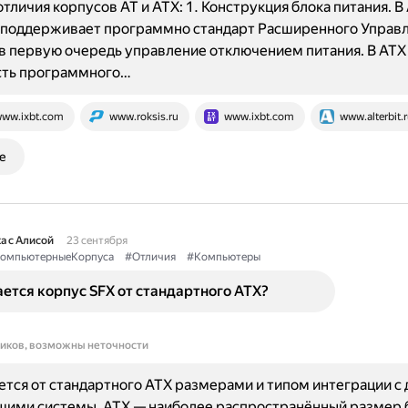
тличия корпусов AT и ATX: 1. Конструкция блока питания. В
е поддерживает программно стандарт Расширенного Управ
в первую очередь управление отключением питания. В ATX
ть программного…
ww.ixbt.com
www.roksis.ru
www.ixbt.com
www.alterbit.
е
а с Алисой
23 сентября
омпьютерныеКорпуса
#Отличия
#Компьютеры
ется корпус SFX от стандартного ATX?
ников, возможны неточности
ется от стандартного ATX размерами и типом интеграции с
щими системы. ATX — наиболее распространённый размер 