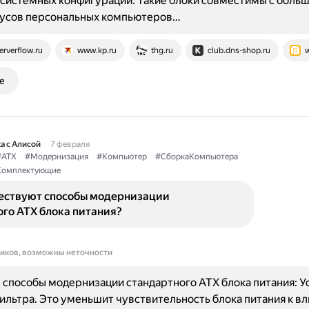
системных конфигураций. Такие блоки совместимы с боль
пусов персональных компьютеров…
erverflow.ru
www.kp.ru
thg.ru
club.dns-shop.ru
w
е
а с Алисой
7 февраля
#ATX
#Модернизация
#Компьютер
#СборкаКомпьютера
Комплектующие
ествуют способы модернизации
го ATX блока питания?
ников, возможны неточности
способы модернизации стандартного ATX блока питания: У
ильтра. Это уменьшит чувствительность блока питания к в