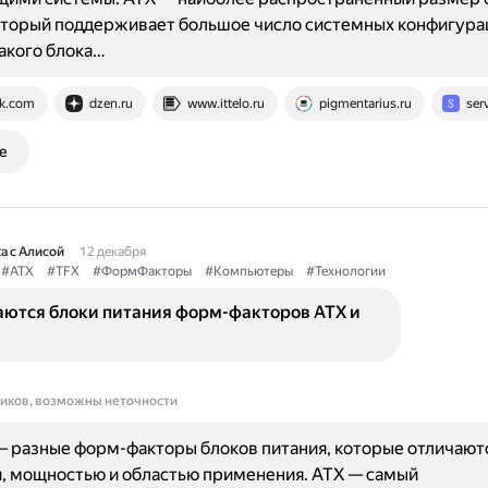
оторый поддерживает большое число системных конфигура
акого блока…
k.com
dzen.ru
www.ittelo.ru
pigmentarius.ru
ser
е
а с Алисой
12 декабря
#ATX
#TFX
#ФормФакторы
#Компьютеры
#Технологии
аются блоки питания форм-факторов ATX и
ников, возможны неточности
— разные форм-факторы блоков питания, которые отличают
, мощностью и областью применения. ATX — самый