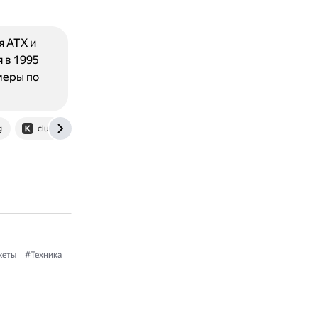
 ATX и
 в 1995
меры по
g
club.dns-shop.ru
itpress.livejournal.com
www.ozon.ru
жеты
#Техника