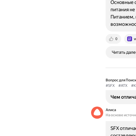
Основные о
питания н
Питанием, 
возможнос
0
w
Читать дале
Вопрос для Поиск
#SFX
#ATX
#К
Чем отлича
Алиса
На основе источ
SFX отлича
составляю