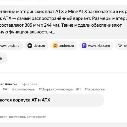
тличие материнских плат ATX и Mini-ATX заключается в их 
: ATX — самый распространённый вариант. Размеры матер
составляют 305 мм x 244 мм. Такие модели обеспечивают
ную функциональность и…
ww.roksis.ru
dzen.ru
andpro.ru
www.ixbt.com
e
е
а с Алисой
3 февраля
#AT
#Компьютеры
#СборкаКомпьютера
#IT
#Технологии
ются корпуса AT и ATX
ников, возможны неточности