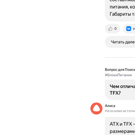
питания, к
Габариты т
0
v
Читать дале
Вопрос для Поиск
#БлокиПитания
Чем отлич
TFX?
Алиса
На основе источ
ATX и TFX 
размерами