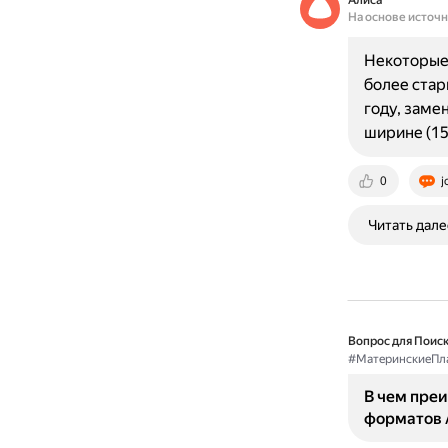
Алиса
На основе источ
Некоторые
более стар
году, заме
ширине (15
0
j
Читать дале
Вопрос для Поиск
#МатеринскиеПл
В чем пре
форматов A