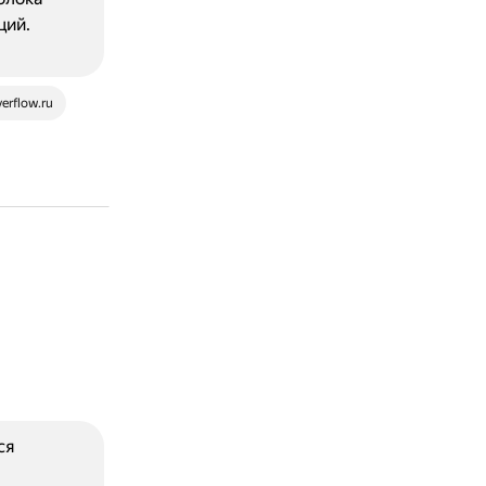
ций.
verflow.ru
ся