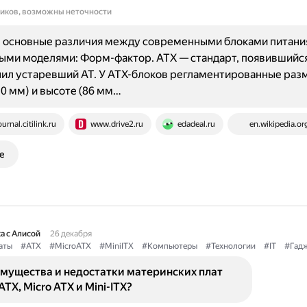
ников, возможны неточности
 основные различия между современными блоками питания
ыми моделями: Форм-фактор. ATX — стандарт, появившийся
нил устаревший AT. У ATX-блоков регламентированные раз
0 мм) и высоте (86 мм…
ournal.citilink.ru
www.drive2.ru
edadeal.ru
en.wikipedia.or
е
а с Алисой
26 декабря
аты
#ATX
#MicroATX
#MiniITX
#Компьютеры
#Технологии
#IT
#Гад
имущества и недостатки материнских плат
TX, Micro ATX и Mini-ITX?