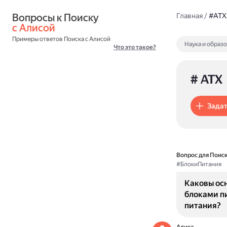
Вопросы к Поиску 
Главная
/
#ATX
с Алисой
Примеры ответов Поиска с Алисой
Наука и образ
Что это такое?
# ATX
Задат
Вопрос для Поиск
#БлокиПитания
Каковы ос
блоками п
питания?