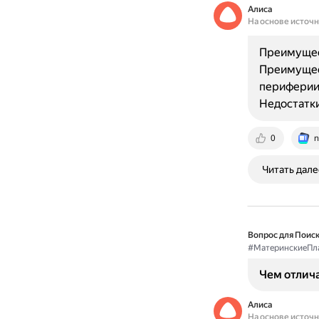
Алиса
На основе источ
Преимущест
Преимущест
периферии 
Недостатк
0
n
Читать дале
Вопрос для Поиск
#МатеринскиеПл
Чем отлича
Алиса
На основе источ