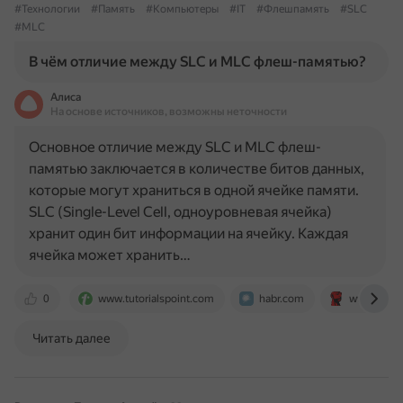
#Технологии
#Память
#Компьютеры
#IT
#Флешпамять
#SLC
#MLC
В чём отличие между SLC и MLC флеш-памятью?
Алиса
На основе источников, возможны неточности
Основное отличие между SLC и MLC флеш-
памятью заключается в количестве битов данных,
которые могут храниться в одной ячейке памяти.
SLC (Single-Level Cell, одноуровневая ячейка)
хранит один бит информации на ячейку. Каждая
ячейка может хранить…
0
www.tutorialspoint.com
habr.com
www.kings
Читать далее