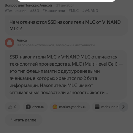
Вопрос для Поиска с Алисой
31 декабря
#Технологии
#SSD
#Накопители
#MLC
#V-NAND
Чем отличаются SSD накопители MLC от V-NAND
MLC?
Алиса
На основе источников, возможны неточности
SSD-накопители MLC и V-NAND MLC отличаются
технологией производства. MLC (Multi-level Cell) —
это тип флеш-памяти с двухуровневыми
ячейками, в которых хранится по 2 бита
информации. Накопители MLC имеют
оптимальные показатели износостойкости…
0
dzen.ru
market.yandex.ru
mdex-nn.ru
Читать далее