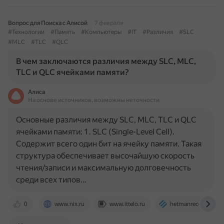
Вопрос для Поиска с Алисой
7 февраля
#Технологии
#Память
#Компьютеры
#IT
#Различия
#SLC
#MLC
#TLC
#QLC
В чем заключаются различия между SLC, MLC,
TLC и QLC ячейками памяти?
Алиса
На основе источников, возможны неточности
Основные различия между SLC, MLC, TLC и QLC
ячейками памяти: 1. SLC (Single-Level Cell).
Содержит всего один бит на ячейку памяти. Такая
структура обеспечивает высочайшую скорость
чтения/записи и максимальную долговечность
среди всех типов…
0
www.nix.ru
www.ittelo.ru
hetmanrecovery.co