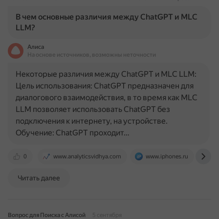
В чем основные различия между ChatGPT и MLC
LLM?
Алиса
На основе источников, возможны неточности
Некоторые различия между ChatGPT и MLC LLM:
Цель использования: ChatGPT предназначен для
диалогового взаимодействия, в то время как MLC
LLM позволяет использовать ChatGPT без
подключения к интернету, на устройстве.
Обучение: ChatGPT проходит…
0
www.analyticsvidhya.com
www.iphones.ru
pi
Читать далее
Вопрос для Поиска с Алисой
5 сентября