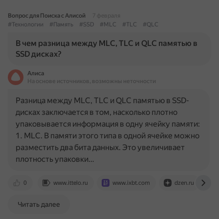
Вопрос для Поиска с Алисой
7 февраля
#Технологии
#Память
#SSD
#MLC
#TLC
#QLC
В чем разница между MLC, TLC и QLC памятью в
SSD дисках?
Алиса
На основе источников, возможны неточности
Разница между MLC, TLC и QLC памятью в SSD-
дисках заключается в том, насколько плотно
упаковывается информация в одну ячейку памяти:
1. MLC. В памяти этого типа в одной ячейке можно
разместить два бита данных. Это увеличивает
плотность упаковки…
0
www.ittelo.ru
www.ixbt.com
dzen.ru
Читать далее