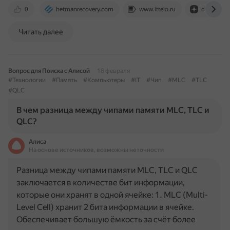
0
hetmanrecovery.com
www.ittelo.ru
dzen.ru
Читать далее
Вопрос для Поиска с Алисой
18 февраля
#Технологии
#Память
#Компьютеры
#IT
#Чип
#MLC
#TLC
#QLC
В чем разница между чипами памяти MLC, TLC и
QLC?
Алиса
На основе источников, возможны неточности
Разница между чипами памяти MLC, TLC и QLC
заключается в количестве бит информации,
которые они хранят в одной ячейке: 1. MLC (Multi-
Level Cell) хранит 2 бита информации в ячейке.
Обеспечивает большую ёмкость за счёт более