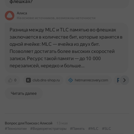
флешках?
Алиса
На основе источников, возможны неточности
Разница между MLC и TLC памятью во флешках
заключается в количестве бит, которые хранятся в
одной ячейке: MLC — ячейка из двух бит.
Позволяет достигать более высоких скоростей
записи. Ресурс такой памяти — до 10 000
перезаписей, нередко и больше…
0
club.dns-shop.ru
hetmanrecovery.com
remon
Читать далее
Вопрос для Поиска с Алисой
13 мая
#Технологии
#Видеорегистраторы
#Память
#MLC
#SLC