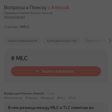
Вопросы к Поиску 
с Алисой
Примеры ответов Поиска с Алисой
Что это такое?
Главная
/
#MLC
Наука и образование
Культура и искусство
Психология и отн
# MLC
Задать свой вопрос
Вопрос для Поиска с Алисой
2 мая
#Технологии
#Память
#Флешки
#MLC
#TLC
В чем разница между MLC и TLC памятью во