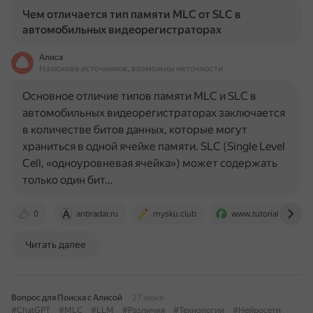
Чем отличается тип памяти MLC от SLC в
автомобильных видеорегистраторах
Алиса
На основе источников, возможны неточности
Основное отличие типов памяти MLC и SLC в
автомобильных видеорегистраторах заключается
в количестве битов данных, которые могут
храниться в одной ячейке памяти. SLC (Single Level
Cell, «одноуровневая ячейка») может содержать
только один бит…
0
antiradar.ru
mysku.club
www.tutorialspoint.
Читать далее
Вопрос для Поиска с Алисой
27 июня
#ChatGPT
#MLC
#LLM
#Различия
#Технологии
#Нейросети