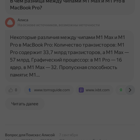
В чем разница между чипами M1 Max и M1 Pro в
MacBook Pro?
Алиса
На основе источников, возможны неточности
Некоторые различия между чипами M1 Max и M1
Pro в MacBook Pro: Количество транзисторов: M1
Pro содержит 33,7 млрд транзисторов, а M1 Max —
57 млрд. Графический процессор: в M1 Pro — 16
ядер, в M1 Max — 32. Пропускная способность
памяти: M1…
0
www.tomsguide.com
www.ixbt.com
yablyk.
Читать далее
Вопрос для Поиска с Алисой
7 сентября