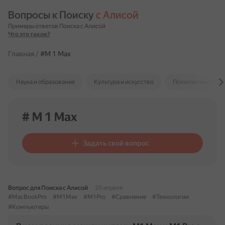
Вопросы к Поиску 
с Алисой
Примеры ответов Поиска с Алисой
Что это такое?
Главная
/
#M 1 Max
Наука и образование
Культура и искусство
Психология и отн
# M 1 Max
Задать свой вопрос
Вопрос для Поиска с Алисой
20 апреля
#MacBookPro
#M1Max
#M1Pro
#Сравнение
#Технологии
#Компьютеры