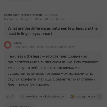
Вопрос для Поиска с Алисой
29 апреля
#Grammar
#English
#Few
#Less
#Least
What are the differences between few, less, and the
least in English grammar?
Алиса
На основе источников, возможны неточности
Few, less и the least — это степени сравнения
прилагательных в английском языке. Few означает
«мало», употребляется с исчисляемыми
существительными, которые можно посчитать:
стулья, конфеты, пальцы. Сравнительная степень
few — fewer («меньше»…
0
www.learn-english-today.com
ru.stegmax.com