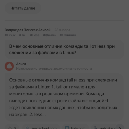
Читать далее
Вопрос для Поиска с Алисой
28 января
#Linux
#Tail
#Less
#Файлы
#Отличия
В чем основные отличия команды tail от less при
слежении за файлами в Linux?
Алиса
На основе источников, возможны неточности
Основные отличия команд tail и less при слежении
за файлами в Linux: 1. tail оптимален для
мониторинга в реальном времени. Команда
выводит последние строки файла и с опцией -f
ждёт появления новых данных, чтобы выводить их
на экран. 2. less…
0
avenacloud.com
habr.com
unix.stackexchan