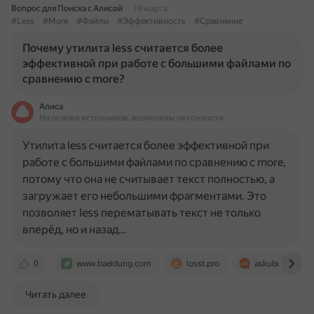
Вопрос для Поиска с Алисой
19 марта
#Less
#More
#Файлы
#Эффективность
#Сравнение
Почему утилита less считается более
эффективной при работе с большими файлами по
сравнению с more?
Алиса
На основе источников, возможны неточности
Утилита less считается более эффективной при
работе с большими файлами по сравнению с more,
потому что она не считывает текст полностью, а
загружает его небольшими фрагментами. Это
позволяет less перематывать текст не только
вперёд, но и назад…
0
www.baeldung.com
losst.pro
askubuntu.com
Читать далее