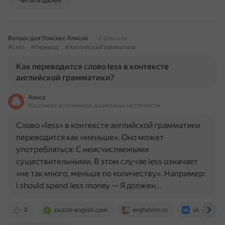
Читать далее
Вопрос для Поиска с Алисой
18 февраля
#Less
#Перевод
#АнглийскаяГрамматика
Как переводится слово less в контексте
английской грамматики?
Алиса
На основе источников, возможны неточности
Слово «less» в контексте английской грамматики
переводится как «меньше». Оно может
употребляться: С неисчисляемыми
существительными. В этом случае less означает
«не так много, меньше по количеству». Например:
I should spend less money — Я должен…
0
puzzle-english.com
englishinn.ru
vk.com