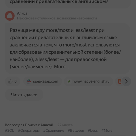
сравнении прилагательных в английском?
Алиса
На основе источников, возможны неточности
Разница между more/most и less/least при
сравнении прилагательных в английском языке
заключается в том, что more/most используются
для образования сравнительной степени (более/
наиболее), а less/least — для превосходной
(менее/наименее). More…
0
speakasap.com
www.native-english.ru
engblo
Читать далее
Вопрос для Поиска с Алисой
22 марта
#SQL
#Операторы
#Сравнение
#Between
#Less
#More