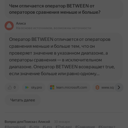
Чем отличается оператор BETWEEN от
операторов сравнения меньше и больше?
Алиса
На основе источников, возможны неточности
Оператор BETWEEN отличается от операторов
сравнения меньше и больше тем, что он
проверяет значение в указанном диапазоне, а
операторы сравнения — в исключительном
диапазоне. Оператор BETWEEN возвращает true,
если значение больше или равно одному…
0
sky.pro
learn.microsoft.com
www.sqltutorial.
Читать далее
Вопрос для Поиска с Алисой
30 января
#Английский
#Little
#Less
#TheLeast
#Сравнение
#Контекст