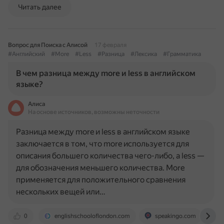
Читать далее
Вопрос для Поиска с Алисой
17 февраля
#Английский
#More
#Less
#Разница
#Лексика
#Грамматика
В чем разница между more и less в английском
языке?
Алиса
На основе источников, возможны неточности
Разница между more и less в английском языке
заключается в том, что more используется для
описания большего количества чего-либо, а less —
для обозначения меньшего количества. More
применяется для положительного сравнения
нескольких вещей или…
0
englishschooloflondon.com
speakingo.com
e