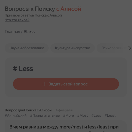
Вопросы к Поиску 
с Алисой
Примеры ответов Поиска с Алисой
Что это такое?
Главная
/
#Less
Наука и образование
Культура и искусство
Психология и отн
# Less
Задать свой вопрос
Вопрос для Поиска с Алисой
4 февраля
#Английский
#Прилагательные
#More
#Most
#Less
#Least
В чем разница между more/most и less/least при