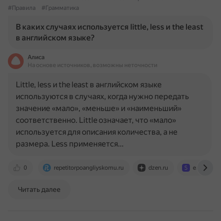
#Правила
#Грамматика
В каких случаях используется little, less и the least
в английском языке?
Алиса
На основе источников, возможны неточности
Little, less и the least в английском языке
используются в случаях, когда нужно передать
значение «мало», «меньше» и «наименьший»
соответственно. Little означает, что «мало»
используется для описания количества, а не
размера. Less применяется…
0
repetitorpoangliyskomu.ru
dzen.ru
eng.skillb
Читать далее