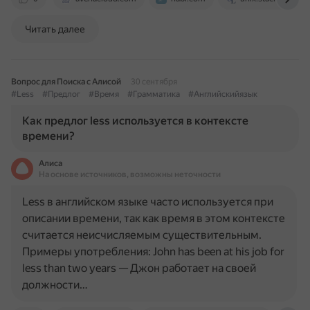
Читать далее
Вопрос для Поиска с Алисой
30 сентября
#Less
#Предлог
#Время
#Грамматика
#Английскийязык
Как предлог less используется в контексте
времени?
Алиса
На основе источников, возможны неточности
Less в английском языке часто используется при
описании времени, так как время в этом контексте
считается неисчисляемым существительным.
Примеры употребления: John has been at his job for
less than two years — Джон работает на своей
должности…