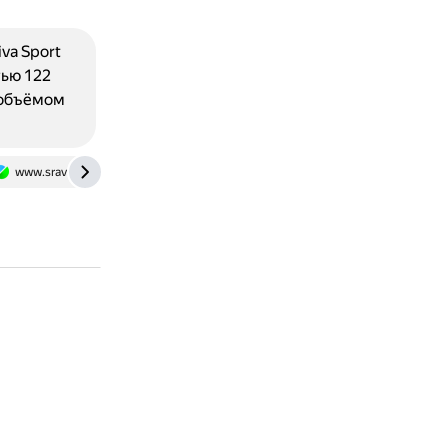
va Sport
тью 122
 объёмом
www.sravni.ru