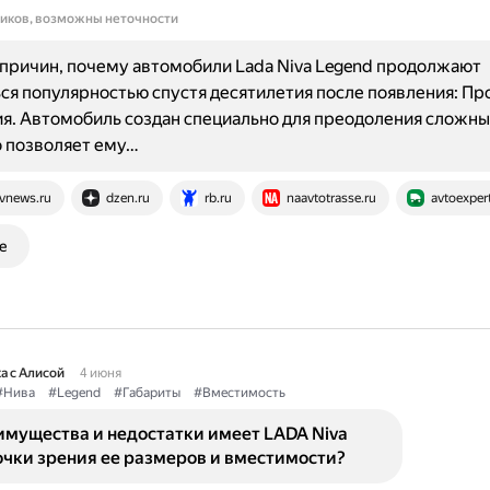
ников, возможны неточности
причин, почему автомобили Lada Niva Legend продолжают
ся популярностью спустя десятилетия после появления: П
я. Автомобиль создан специально для преодоления сложны
о позволяет ему…
vnews.ru
dzen.ru
rb.ru
naavtotrasse.ru
avtoexpert
е
а с Алисой
4 июня
#Нива
#Legend
#Габариты
#Вместимость
имущества и недостатки имеет LADA Niva
очки зрения ее размеров и вместимости?