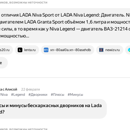
ников, возможны неточности
отличия LADA Niva Sport от LADA Niva Legend: Двигатель. Ni
вигателем LADA Granta Sport объёмом 1,6 литра и мощнос
силы, в то время как у Niva Legend — двигатель ВАЗ-21214
и мощностью…
s20.ru
lenta.ru
xn--80aal0a.xn--80asehdb
newizv.ru
е
а с Алисой
22 февраля
Niva
#Legend
#Дворники
#Плюсы
#Минусы
сы и минусы бескаркасных дворников на Lada
d?
ников, возможны неточности