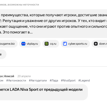
ников, возможны неточности
преимущества, которые получают игроки, достигшие зван
2: Репутация и уважение от других игроков. У тех, кто видит
икает ощущение, что они играют против опытного и сильног
. Это помогает в…
ougame.biz
vkplay.ru
cq.ru
cyber.sports.ru
dzen.
е
а с Алисой
20 апреля
ом
#Автоновости
#Автодетали
#Лада
#NivaSport
#Legend
ется LADA Niva Sport от предыдущей модели