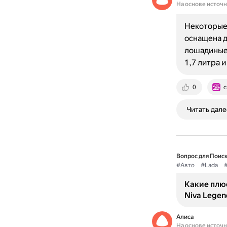
На основе источ
Некоторые 
оснащена д
лошадиные 
1,7 литра 
0
c
Читать дале
Вопрос для Поиск
#Авто
#Lada
#
Какие плю
Niva Legen
Алиса
На основе источ