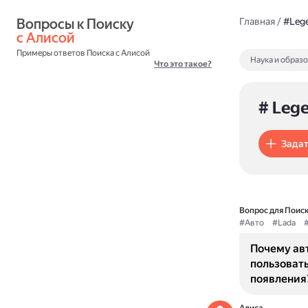
Вопросы к Поиску 
Главная
/
#Leg
с Алисой
Примеры ответов Поиска с Алисой
Наука и образ
Что это такое?
# Leg
Задат
Вопрос для Поиск
#Авто
#Lada
#
Почему ав
пользовать
появления