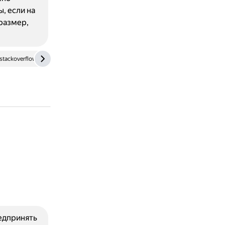
, если на
размер,
stackoverflow.com
www.geeksforgeeks.org
едпринять