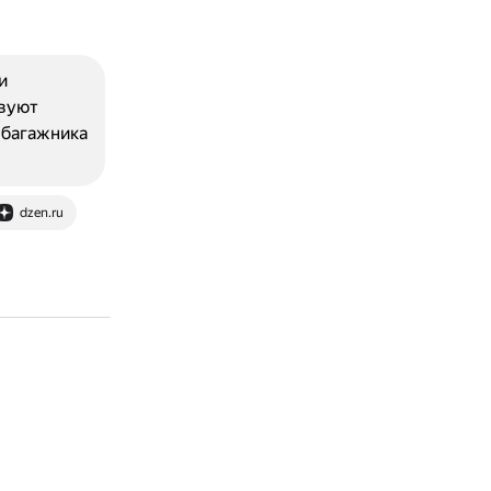
и
твуют
 багажника
dzen.ru