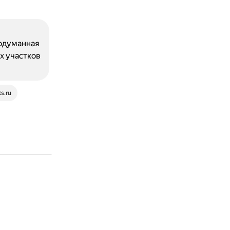
родуманная
х участков
s.ru