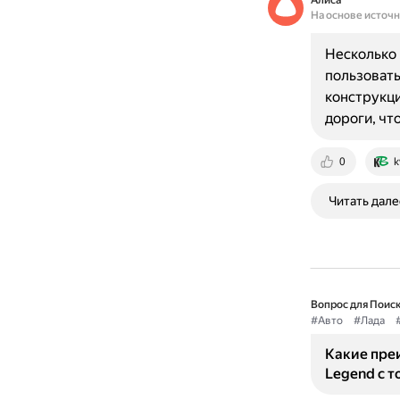
Алиса
На основе источ
Несколько 
пользовать
конструкци
дороги, чт
0
k
Читать дале
Вопрос для Поиск
#Авто
#Лада
Какие пре
Legend с т