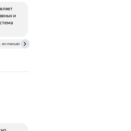
авляет
авных и
истема
en.manualza.com
wiki.zr.ru
жно