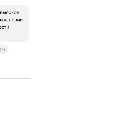
 высокое
и условии
ости
com