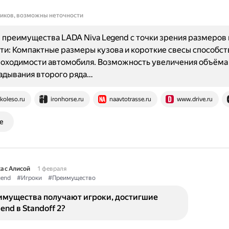
ников, возможны неточности
преимущества LADA Niva Legend с точки зрения размеров 
и: Компактные размеры кузова и короткие свесы способс
роходимости автомобиля. Возможность увеличения объёма
ладывания второго ряда…
koleso.ru
ironhorse.ru
naavtotrasse.ru
www.drive.ru
е
а с Алисой
1 февраля
end
#Игроки
#Преимущество
имущества получают игроки, достигшие
end в Standoff 2?