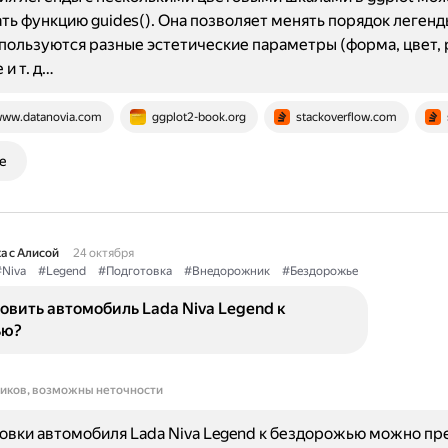
ть функцию guides(). Она позволяет менять порядок легенды
пользуются разные эстетические параметры (форма, цвет, 
и т. д…
ww.datanovia.com
ggplot2-book.org
stackoverflow.com
е
а с Алисой
24 октября
Niva
#Legend
#Подготовка
#Внедорожник
#Бездорожье
овить автомобиль Lada Niva Legend к
ью?
ников, возможны неточности
овки автомобиля Lada Niva Legend к бездорожью можно пр