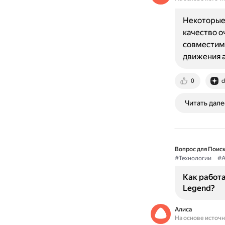
Некоторые 
качество о
совместимо
движения 
0
d
Читать дале
Вопрос для Поиск
#Технологии
#А
Как работ
Legend?
Алиса
На основе источ