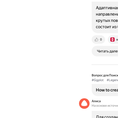
Адаптивная
направлени
крутых пов
состоит из
0
w
Читать дале
Вопрос для Поиск
#Ggplot
#Legen
How to crea
Алиса
На основе источ
Для создан