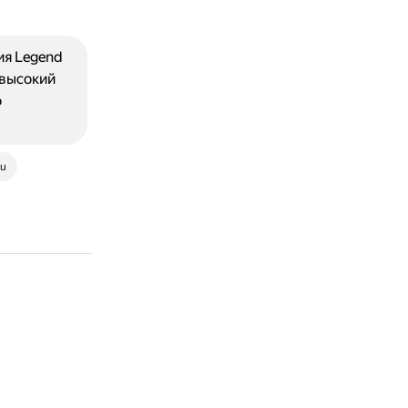
ия Legend
 высокий
о
ru