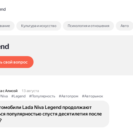
end
ование
Культура и искусство
Психология и отношения
Авто
end
ь свой вопрос
а с Алисой
13 августа
Niva
#Legend
#Популярность
#Автопром
#Авторынок
томобили Lada Niva Legend продолжают
ся популярностью спустя десятилетия после
?