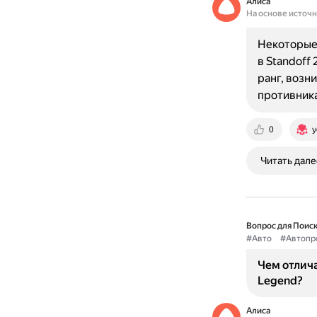
Алиса
На основе источ
Некоторые 
в Standoff 
ранг, возн
противника
0
y
Читать дале
Вопрос для Поиск
#Авто
#Автопр
Чем отлича
Legend?
Алиса