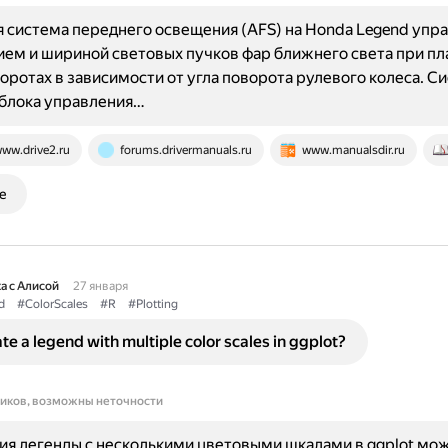
 система переднего освещения (AFS) на Honda Legend упр
ем и шириной световых пучков фар ближнего света при пл
оротах в зависимости от угла поворота рулевого колеса. С
 блока управления…
ww.drive2.ru
forums.drivermanuals.ru
www.manualsdir.ru
е
а с Алисой
27 января
d
#ColorScales
#R
#Plotting
te a legend with multiple color scales in ggplot?
ников, возможны неточности
ия легенды с несколькими цветовыми шкалами в ggplot мо