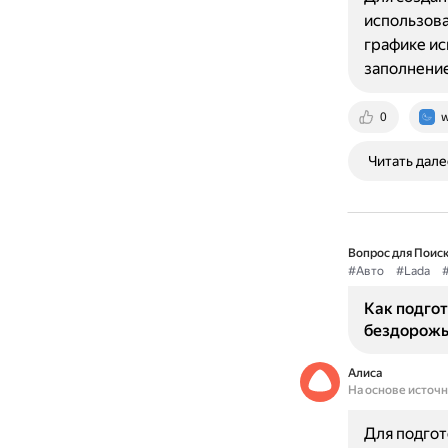
использова
графике ис
заполнение 
0
w
Читать дале
Вопрос для Поиск
#Авто
#Lada
#
Как подгот
бездорож
Алиса
На основе источ
Для подгот