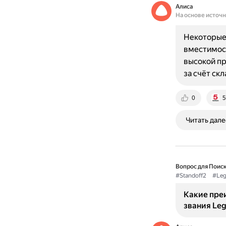
Алиса
На основе источ
Некоторые 
вместимост
высокой п
за счёт ск
0
5
Читать дале
Вопрос для Поиск
#Standoff2
#Leg
Какие пре
звания Leg