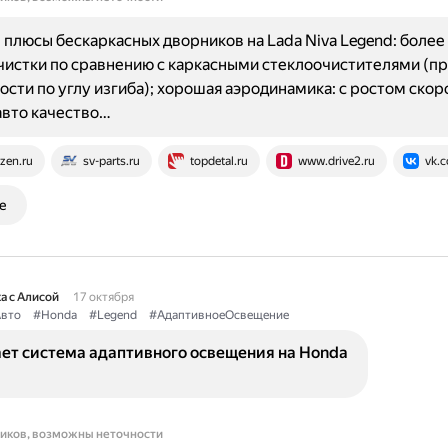
плюсы бескаркасных дворников на Lada Niva Legend: более
чистки по сравнению с каркасными стеклоочистителями (пр
сти по углу изгиба); хорошая аэродинамика: с ростом скор
авто качество…
zen.ru
sv-parts.ru
topdetal.ru
www.drive2.ru
vk.
е
а с Алисой
17 октября
вто
#Honda
#Legend
#АдаптивноеОсвещение
ает система адаптивного освещения на Honda
ников, возможны неточности