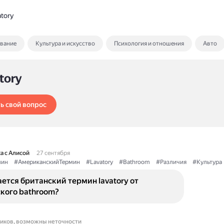
tory
ование
Культура и искусство
Психология и отношения
Авто
tory
ь свой вопрос
а с Алисой
27 сентября
мин
#АмериканскийТермин
#Lavatory
#Bathroom
#Различия
#Культура
ется британский термин lavatory от
кого bathroom?
ников, возможны неточности