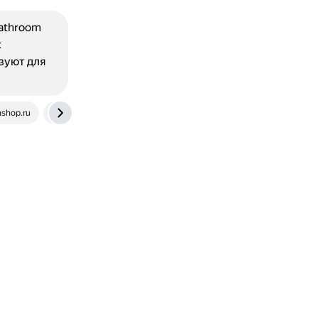
Bathroom
с
зуют для
nshop.ru
english.stackexchange.com