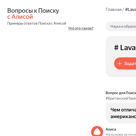
Вопросы к Поиску 
Главная
/
#Lava
с Алисой
Примеры ответов Поиска с Алисой
Наука и образ
Что это такое?
# Lava
Задат
Вопрос для Поиск
#БританскийТер
Чем отлича
американс
Алиса
На основе источ