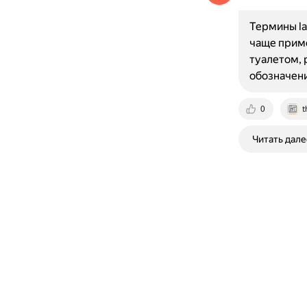
Термины la
чаще приме
туалетом, 
обозначен
0
t
Читать дале