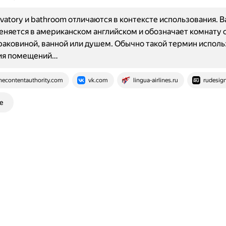
vatory и bathroom отличаются в контексте использования. 
няется в американском английском и обозначает комнату 
раковиной, ванной или душем. Обычно такой термин исполь
ия помещений…
hecontentauthority.com
vk.com
lingua-airlines.ru
rudesig
е