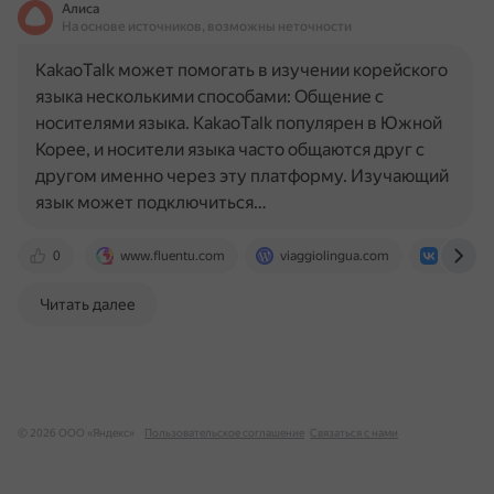
Алиса
На основе источников, возможны неточности
KakaoTalk может помогать в изучении корейского
языка несколькими способами: Общение с
носителями языка. KakaoTalk популярен в Южной
Корее, и носители языка часто общаются друг с
другом именно через эту платформу. Изучающий
язык может подключиться…
0
www.fluentu.com
viaggiolingua.com
vk.com
Читать далее
© 2026 ООО «Яндекс»
Пользовательское соглашение
Связаться с нами