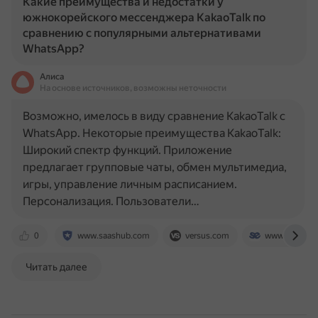
Какие преимущества и недостатки у
южнокорейского мессенджера KakaoTalk по
сравнению с популярными альтернативами
WhatsApp?
Алиса
На основе источников, возможны неточности
Возможно, имелось в виду сравнение KakaoTalk с
WhatsApp. Некоторые преимущества KakaoTalk:
Широкий спектр функций. Приложение
предлагает групповые чаты, обмен мультимедиа,
игры, управление личным расписанием.
Персонализация. Пользователи…
0
www.saashub.com
versus.com
www.studyco
Читать далее