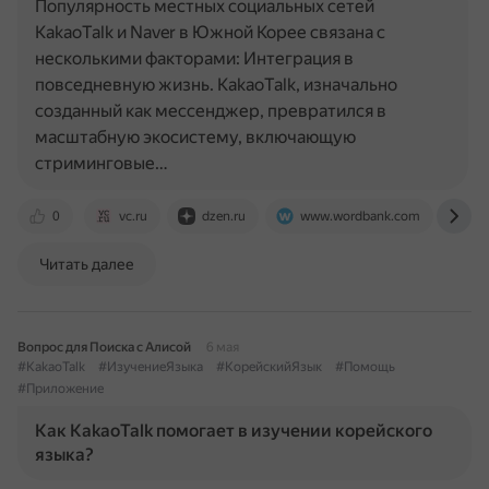
Популярность местных социальных сетей
KakaoTalk и Naver в Южной Корее связана с
несколькими факторами: Интеграция в
повседневную жизнь. KakaoTalk, изначально
созданный как мессенджер, превратился в
масштабную экосистему, включающую
стриминговые…
0
vc.ru
dzen.ru
www.wordbank.com
ww
Читать далее
Вопрос для Поиска с Алисой
6 мая
#KakaoTalk
#ИзучениеЯзыка
#КорейскийЯзык
#Помощь
#Приложение
Как KakaoTalk помогает в изучении корейского
языка?