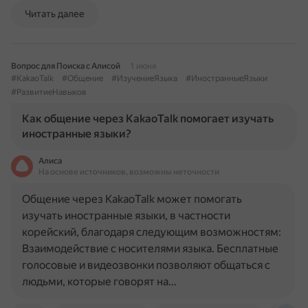
Читать далее
Вопрос для Поиска с Алисой
1 июня
#KakaoTalk
#Общение
#ИзучениеЯзыка
#ИностранныеЯзыки
#РазвитиеНавыков
Как общение через KakaoTalk помогает изучать
иностранные языки?
Алиса
На основе источников, возможны неточности
Общение через KakaoTalk может помогать
изучать иностранные языки, в частности
корейский, благодаря следующим возможностям:
Взаимодействие с носителями языка. Бесплатные
голосовые и видеозвонки позволяют общаться с
людьми, которые говорят на…