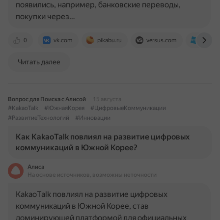
появились, например, банковские переводы,
покупки через…
0
vk.com
pikabu.ru
versus.com
ict-onl
Читать далее
Вопрос для Поиска с Алисой
15 августа
#KakaoTalk
#ЮжнаяКорея
#ЦифровыеКоммуникации
#РазвитиеТехнологий
#Инновации
Как KakaoTalk повлиял на развитие цифровых
коммуникаций в Южной Корее?
Алиса
На основе источников, возможны неточности
KakaoTalk повлиял на развитие цифровых
коммуникаций в Южной Корее, став
доминирующей платформой для официальных