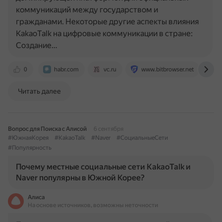
коммуникаций между государством и
гражданами. Некоторые другие аспекты влияния
KakaoTalk на цифровые коммуникации в стране:
Создание…
0
habr.com
vc.ru
www.bitbrowser.net
w
Читать далее
Вопрос для Поиска с Алисой
6 сентября
#ЮжнаяКорея
#KakaoTalk
#Naver
#СоциальныеСети
#Популярность
Почему местные социальные сети KakaoTalk и
Naver популярны в Южной Корее?
Алиса
На основе источников, возможны неточности