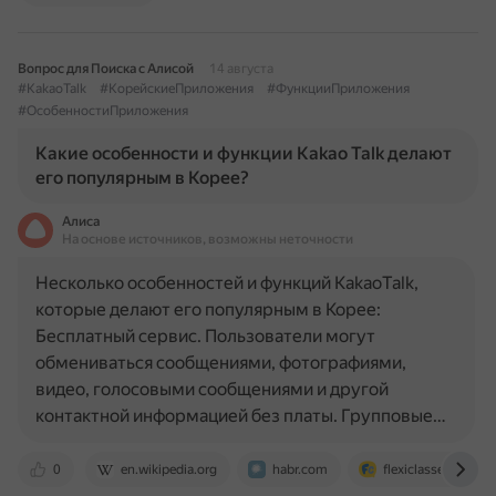
Вопрос для Поиска с Алисой
14 августа
#KakaoTalk
#КорейскиеПриложения
#ФункцииПриложения
#ОсобенностиПриложения
Какие особенности и функции Kakao Talk делают
его популярным в Корее?
Алиса
На основе источников, возможны неточности
Несколько особенностей и функций KakaoTalk,
которые делают его популярным в Корее:
Бесплатный сервис. Пользователи могут
обмениваться сообщениями, фотографиями,
видео, голосовыми сообщениями и другой
контактной информацией без платы. Групповые…
0
en.wikipedia.org
habr.com
flexiclasses.com