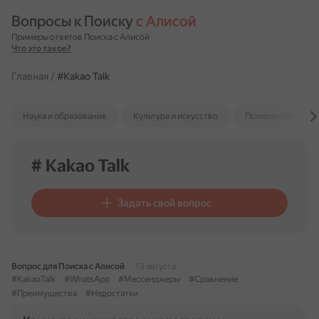
Вопросы к Поиску 
с Алисой
Примеры ответов Поиска с Алисой
Что это такое?
Главная
/
#Kakao Talk
Наука и образование
Культура и искусство
Психология и отн
# Kakao Talk
Задать свой вопрос
Вопрос для Поиска с Алисой
13 августа
#KakaoTalk
#WhatsApp
#Мессенджеры
#Сравнение
#Преимущества
#Недостатки