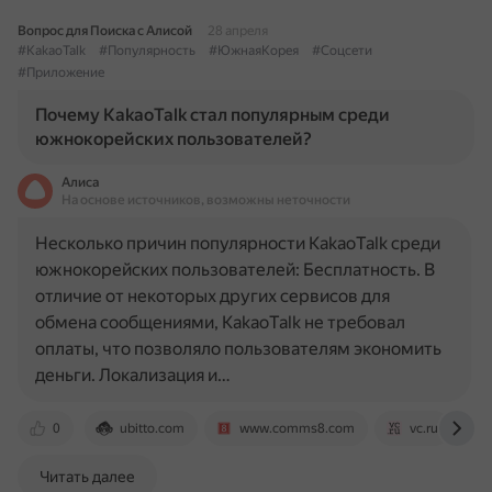
Вопрос для Поиска с Алисой
28 апреля
#KakaoTalk
#Популярность
#ЮжнаяКорея
#Соцсети
#Приложение
Почему KakaoTalk стал популярным среди
южнокорейских пользователей?
Алиса
На основе источников, возможны неточности
Несколько причин популярности KakaoTalk среди
южнокорейских пользователей: Бесплатность. В
отличие от некоторых других сервисов для
обмена сообщениями, KakaoTalk не требовал
оплаты, что позволяло пользователям экономить
деньги. Локализация и…
0
ubitto.com
www.comms8.com
vc.ru
Читать далее