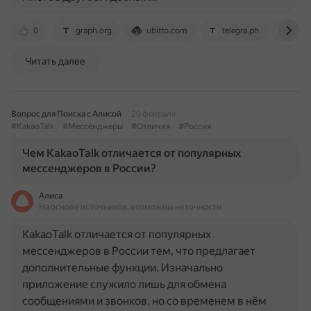
0
graph.org
ubitto.com
telegra.ph
www
Читать далее
Вопрос для Поиска с Алисой
20 февраля
#KakaoTalk
#Мессенджеры
#Отличия
#Россия
Чем KakaoTalk отличается от популярных
мессенджеров в России?
Алиса
На основе источников, возможны неточности
KakaoTalk отличается от популярных
мессенджеров в России тем, что предлагает
дополнительные функции. Изначально
приложение служило лишь для обмена
сообщениями и звонков, но со временем в нём