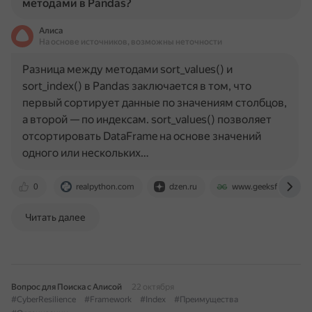
методами в Pandas?
Алиса
На основе источников, возможны неточности
Разница между методами sort_values() и
sort_index() в Pandas заключается в том, что
первый сортирует данные по значениям столбцов,
а второй — по индексам. sort_values() позволяет
отсортировать DataFrame на основе значений
одного или нескольких…
0
realpython.com
dzen.ru
www.geeksforgeeks.
Читать далее
Вопрос для Поиска с Алисой
22 октября
#CyberResilience
#Framework
#Index
#Преимущества