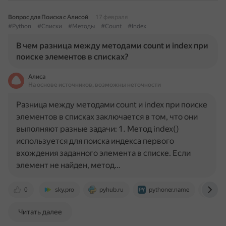
Вопрос для Поиска с Алисой
17 февраля
#Python
#Списки
#Методы
#Count
#Index
В чем разница между методами count и index при
поиске элементов в списках?
Алиса
На основе источников, возможны неточности
Разница между методами count и index при поиске
элементов в списках заключается в том, что они
выполняют разные задачи: 1. Метод index()
используется для поиска индекса первого
вхождения заданного элемента в списке. Если
элемент не найден, метод…
0
sky.pro
pyhub.ru
pythoner.name
dzen
Читать далее