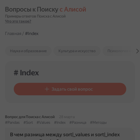
Вопросы к Поиску 
с Алисой
Примеры ответов Поиска с Алисой
Что это такое?
Главная
/
#Index
Наука и образование
Культура и искусство
Психология и отн
# Index
Задать свой вопрос
Вопрос для Поиска с Алисой
28 марта
#Pandas
#Sort
#Values
#Index
#Разница
#Методы
В чем разница между sort|_values и sort|_index