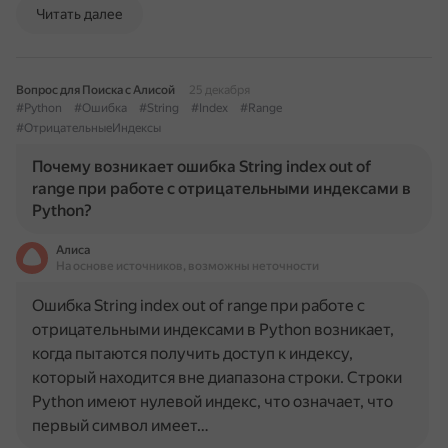
Читать далее
Вопрос для Поиска с Алисой
25 декабря
#Python
#Ошибка
#String
#Index
#Range
#ОтрицательныеИндексы
Почему возникает ошибка String index out of
range при работе с отрицательными индексами в
Python?
Алиса
На основе источников, возможны неточности
Ошибка String index out of range при работе с
отрицательными индексами в Python возникает,
когда пытаются получить доступ к индексу,
который находится вне диапазона строки. Строки
Python имеют нулевой индекс, что означает, что
первый символ имеет…