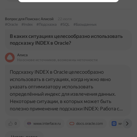
Вопрос для Поиска с Алисой
22 июля
#Oracle
#Index
#Подсказка
#SQL
#Базыданных
В каких ситуациях целесообразно использовать
подсказку INDEX в Oracle?
Алиса
На основе источников, возможны неточности
Подсказку INDEX в Oracle целесообразно
использовать в ситуациях, когда нужно явно
указать оптимизатору использовать
определённый индекс для извлечения данных.
Некоторые ситуации, в которых может быть
полезно применение подсказки INDEX: Работа с…
0
www.interface.ru
docs.oracle.com
www.btcc.