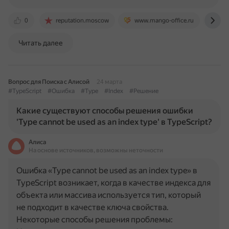
0
reputation.moscow
www.mango-office.ru
ww
Читать далее
Вопрос для Поиска с Алисой
24 марта
#TypeScript
#Ошибка
#Type
#Index
#Решение
Какие существуют способы решения ошибки
'Type cannot be used as an index type' в TypeScript?
Алиса
На основе источников, возможны неточности
Ошибка «Type cannot be used as an index type» в
TypeScript возникает, когда в качестве индекса для
объекта или массива используется тип, который
не подходит в качестве ключа свойства.
Некоторые способы решения проблемы: