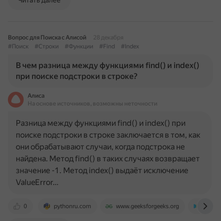
Читать далее
Вопрос для Поиска с Алисой
28 декабря
#Поиск
#Строки
#Функции
#Find
#Index
В чем разница между функциями find() и index()
при поиске подстроки в строке?
Алиса
На основе источников, возможны неточности
Разница между функциями find() и index() при
поиске подстроки в строке заключается в том, как
они обрабатывают случаи, когда подстрока не
найдена. Метод find() в таких случаях возвращает
значение -1. Метод index() выдаёт исключение
ValueError…
0
pythonru.com
www.geeksforgeeks.org
sky.pr