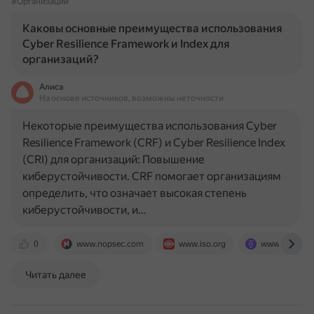
#Организации
Каковы основные преимущества использования
Cyber Resilience Framework и Index для
организаций?
Алиса
На основе источников, возможны неточности
Некоторые преимущества использования Cyber
Resilience Framework (CRF) и Cyber Resilience Index
(CRI) для организаций: Повышение
киберустойчивости. CRF помогает организациям
определить, что означает высокая степень
киберустойчивости, и…
0
www.nopsec.com
www.iso.org
www.cockroa
Читать далее