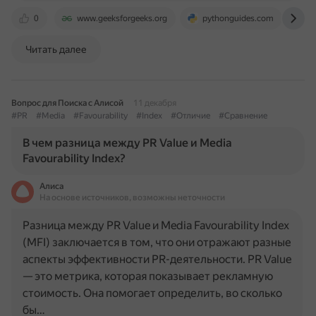
0
www.geeksforgeeks.org
pythonguides.com
r
Читать далее
Вопрос для Поиска с Алисой
11 декабря
#PR
#Media
#Favourability
#Index
#Отличие
#Сравнение
В чем разница между PR Value и Media
Favourability Index?
Алиса
На основе источников, возможны неточности
Разница между PR Value и Media Favourability Index
(MFI) заключается в том, что они отражают разные
аспекты эффективности PR-деятельности. PR Value
— это метрика, которая показывает рекламную
стоимость. Она помогает определить, во сколько
бы…