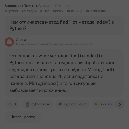
Вопрос для Поиска с Алисой
12 января
#Python
#Методы
#Find
#Index
#Разница
#Сравнение
Чем отличается метод find() от метода index() в
Python?
Алиса
На основе источников, возможны неточности
Основное отличие методов find() и index() в
Python заключается в том, как они обрабатывают
случаи, когда подстрока не найдена. Метод find()
возвращает значение -1, если подстрока не
найдена. Метод index() в такой ситуации
выбрасывает исключение…
0
pythonist.ru
pythonru.com
sky.pro
w
Читать далее