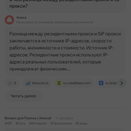
прокси?
Алиса
На основе источников, возможны неточности
Разница между резидентными прокси и ISP прокси
заключается в источнике IP-адресов, скорости
работы, анонимности и стоимости. Источник IP-
адресов: Резидентные прокси используют IP-
адреса реальных пользователей, которые
принадлежат физическим…
0
ltesocks.io
ru.crawlbase.com
ru-brightdata.c
Читать далее
Вопрос для Поиска с Алисой
11 декабря
#ISP
#Сеть
#Интернет
#Технологии
#Связь