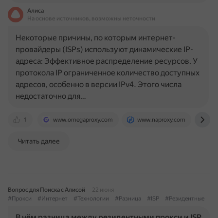
Алиса
На основе источников, возможны неточности
Некоторые причины, по которым интернет-
провайдеры (ISPs) используют динамические IP-
адреса: Эффективное распределение ресурсов. У
протокола IP ограниченное количество доступных
адресов, особенно в версии IPv4. Этого числа
недостаточно для…
1
www.omegaproxy.com
www.naproxy.com
ww
Читать далее
Вопрос для Поиска с Алисой
22 июня
#Прокси
#Интернет
#Технологии
#Разница
#ISP
#Резидентные
В чём разница между резидентными прокси и ISP