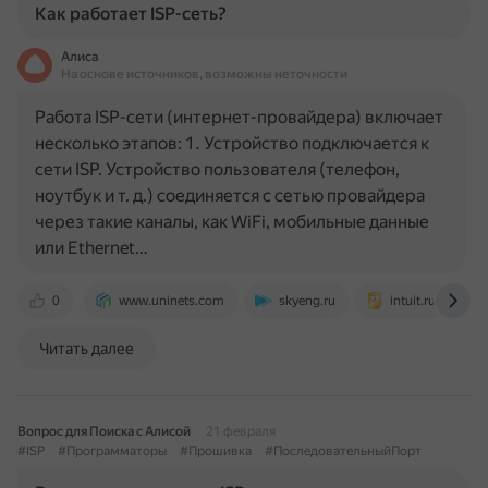
Как работает ISP-сеть?
Алиса
На основе источников, возможны неточности
Работа ISP-сети (интернет-провайдера) включает
несколько этапов: 1. Устройство подключается к
сети ISP. Устройство пользователя (телефон,
ноутбук и т. д.) соединяется с сетью провайдера
через такие каналы, как WiFi, мобильные данные
или Ethernet…
0
www.uninets.com
skyeng.ru
intuit.ru
Читать далее
Вопрос для Поиска с Алисой
21 февраля
#ISP
#Программаторы
#Прошивка
#ПоследовательныйПорт