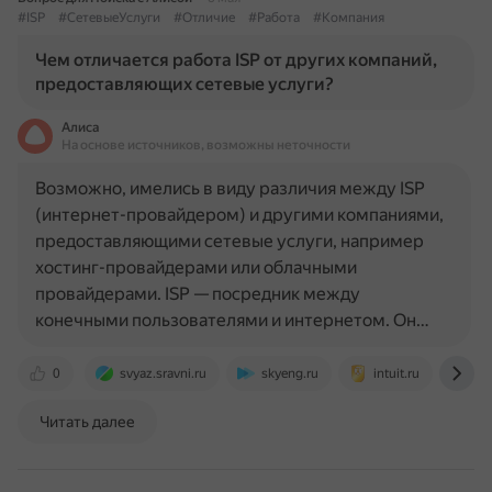
#ISP
#СетевыеУслуги
#Отличие
#Работа
#Компания
Чем отличается работа ISP от других компаний,
предоставляющих сетевые услуги?
Алиса
На основе источников, возможны неточности
Возможно, имелись в виду различия между ISP
(интернет-провайдером) и другими компаниями,
предоставляющими сетевые услуги, например
хостинг-провайдерами или облачными
провайдерами. ISP — посредник между
конечными пользователями и интернетом. Он…
0
svyaz.sravni.ru
skyeng.ru
intuit.ru
dn
Читать далее