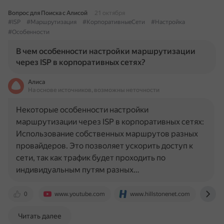
Вопрос для Поиска с Алисой
21 октября
#ISP
#Маршрутизация
#КорпоративныеСети
#Настройка
#Особенности
В чем особенности настройки маршрутизации
через ISP в корпоративных сетях?
Алиса
На основе источников, возможны неточности
Некоторые особенности настройки
маршрутизации через ISP в корпоративных сетях:
Использование собственных маршрутов разных
провайдеров. Это позволяет ускорить доступ к
сети, так как трафик будет проходить по
индивидуальным путям разных…
0
www.youtube.com
www.hillstonenet.com
www
Читать далее