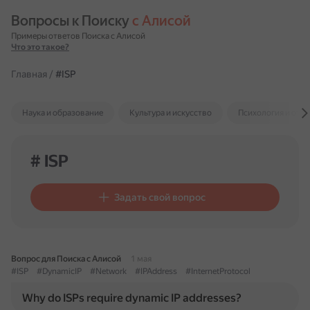
Вопросы к Поиску 
с Алисой
Примеры ответов Поиска с Алисой
Что это такое?
Главная
/
#ISP
Наука и образование
Культура и искусство
Психология и отн
# ISP
Задать свой вопрос
Вопрос для Поиска с Алисой
1 мая
#ISP
#DynamicIP
#Network
#IPAddress
#InternetProtocol
Why do ISPs require dynamic IP addresses?