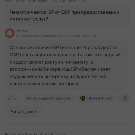
#ISP
#OSP
#Интернет
#Услуги
#Отличия
Чем отличается ISP от OSP при предоставлении
интернет-услуг?
Алиса
На основе источников, возможны неточности
Основное отличие ISP (интернет-провайдер) от
OSP (поставщик онлайн-услуг) в том, что первый
предоставляет доступ к интернету, а
второй — онлайн-сервисы. ISP обеспечивает
подключение к интернету и служит точкой
доступа или шлюзом, который…
0
www.geeksforgeeks.org
vakilsearch.com
spec
Читать далее
Вопрос для Поиска с Алисой
6 мая