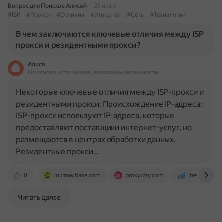
Вопрос для Поиска с Алисой
25 июня
#ISP
#Прокси
#Отличия
#Интернет
#Сеть
#Технологии
В чем заключаются ключевые отличия между ISP
прокси и резидентными прокси?
Алиса
На основе источников, возможны неточности
Некоторые ключевые отличия между ISP-прокси и
резидентными прокси: Происхождение IP-адреса:
ISP-прокси используют IP-адреса, которые
предоставляют поставщики интернет-услуг, но
размещаются в центрах обработки данных.
Резидентные прокси…
0
ru.crawlbase.com
proxyway.com
ltesocks.io
Читать далее