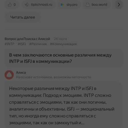
0
tiplichnosti.ru
sky.pro
boo.world
my-i
Читать далее
Вопрос для Поиска с Алисой
26 июля
#INTP
#ISFJ
#Различия
#Коммуникация
В чем заключаются основные различия между
INTP и ISFJ в коммуникации?
Алиса
На основе источников, возможны неточности
Некоторые различия между INTP и ISFJ в
коммуникации: Подход к эмоциям. INTP сложно
справляться с эмоциями, так как они логичны,
аналитичны и объективны. ISFJ — эмоциональный
тип, но иногда ему сложно справляться с
эмоциями, так как он замкнутый и…