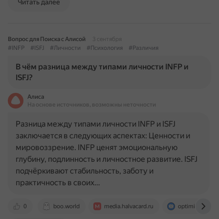
Читать далее
Вопрос для Поиска с Алисой
3 сентября
#INFP
#ISFJ
#Личности
#Психология
#Различия
В чём разница между типами личности INFP и
ISFJ?
Алиса
На основе источников, возможны неточности
Разница между типами личности INFP и ISFJ
заключается в следующих аспектах: Ценности и
мировоззрение. INFP ценят эмоциональную
глубину, подлинность и личностное развитие. ISFJ
подчёркивают стабильность, заботу и
практичность в своих…
0
boo.world
media.halvacard.ru
optimistminds