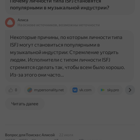
Почему личности типа ISFJ становятся
популярными в музыкальной индустрии?
Алиса
На основе источников, возможны неточности
Некоторые причины, по которым личности типа
ISFJ могут становиться популярными в
музыкальной индустрии: Стремление угодить
людям. Исполнители с типом личности ISFJ
стремятся сделать так, чтобы всем было хорошо.
Из-за этого они часто…
0
mypersonality.net
vk.com
sky.pro
int
Читать далее
Вопрос для Поиска с Алисой
22 июля