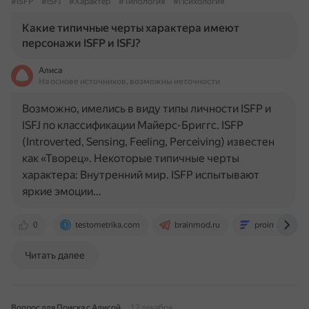
#ISFP
#ISFJ
#Характер
#Типология
#Психология
Какие типичные черты характера имеют
персонажи ISFP и ISFJ?
Алиса
На основе источников, возможны неточности
Возможно, имелись в виду типы личности ISFP и
ISFJ по классификации Майерс-Бриггс. ISFP
(Introverted, Sensing, Feeling, Perceiving) известен
как «Творец». Некоторые типичные черты
характера: Внутренний мир. ISFP испытывают
яркие эмоции…
0
testometrika.com
brainmod.ru
prointera.ru
Читать далее
Вопрос для Поиска с Алисой
12 декабря