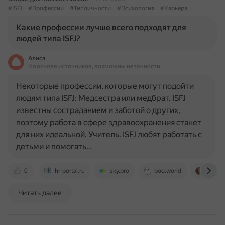
#ISFJ
#Профессии
#Типличности
#Психология
#Карьера
Какие профессии лучше всего подходят для
людей типа ISFJ?
Алиса
На основе источников, возможны неточности
Некоторые профессии, которые могут подойти
людям типа ISFJ: Медсестра или медбрат. ISFJ
известны состраданием и заботой о других,
поэтому работа в сфере здравоохранения станет
для них идеальной. Учитель. ISFJ любят работать с
детьми и помогать…
0
hr-portal.ru
sky.pro
boo.world
my-iden
Читать далее