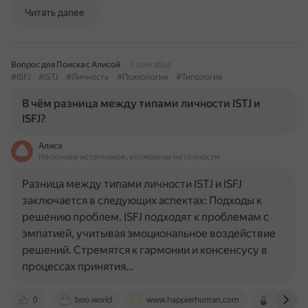
Читать далее
Вопрос для Поиска с Алисой
3 сентября
#ISFJ
#ISTJ
#Личность
#Психология
#Типология
В чём разница между типами личности ISTJ и
ISFJ?
Алиса
На основе источников, возможны неточности
Разница между типами личности ISTJ и ISFJ
заключается в следующих аспектах: Подходы к
решению проблем. ISFJ подходят к проблемам с
эмпатией, учитывая эмоциональное воздействие
решений. Стремятся к гармонии и консенсусу в
процессах принятия…
0
boo.world
www.happierhuman.com
practica