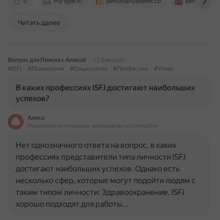
0
my-type.ru
personalityatwork.co
personalityn
Читать далее
Вопрос для Поиска с Алисой
12 февраля
#ISFJ
#Психология
#Социология
#Профессии
#Успех
В каких профессиях ISFJ достигают наибольших
успехов?
Алиса
На основе источников, возможны неточности
Нет однозначного ответа на вопрос, в каких
профессиях представители типа личности ISFJ
достигают наибольших успехов. Однако есть
несколько сфер, которые могут подойти людям с
таким типом личности: Здравоохранение. ISFJ
хорошо подходят для работы…