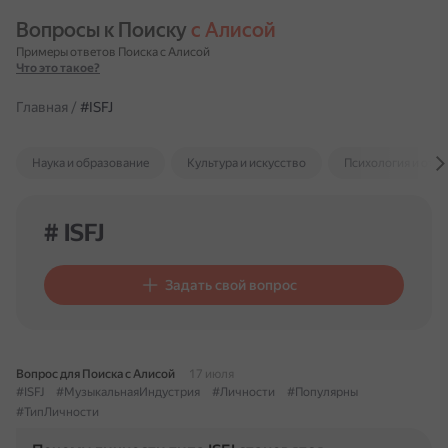
Вопросы к Поиску 
с Алисой
Примеры ответов Поиска с Алисой
Что это такое?
Главная
/
#ISFJ
Наука и образование
Культура и искусство
Психология и отн
# ISFJ
Задать свой вопрос
Вопрос для Поиска с Алисой
17 июля
#ISFJ
#МузыкальнаяИндустрия
#Личности
#Популярны
#ТипЛичности