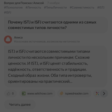
Вопрос для Поиска с Алисой
7 ноября
#Психология
#Личность
#ТипыЛичности
#Совместимость
#ISTJ
#ISFJ
Почему ISTJ и ISFJ считаются одними из самых
совместимых типов личности?
Алиса
На основе источников, возможны неточности
ISTJ и ISFJ считаются совместимыми типами
личности по нескольким причинам: Схожие
ценности. И ISTJ, и ISFJ ценят стабильность,
надёжность, ответственность и традиции.
Сходный образ жизни. Оба типа интроверты,
ориентированы на практический…
0
www.wikihow.com
ispeedreader.com
www.xpe
Читать далее