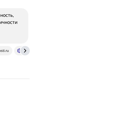
ность,
личности
sti.ru
hitostat.com