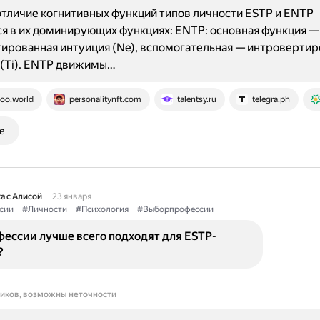
тличие когнитивных функций типов личности ESTP и ENTP
я в их доминирующих функциях: ENTP: основная функция —
ированная интуиция (Ne), вспомогательная — интроверти
(Ti). ENTP движимы…
oo.world
personalitynft.com
talentsy.ru
telegra.ph
е
а с Алисой
23 января
сии
#Личности
#Психология
#Выборпрофессии
ессии лучше всего подходят для ESTP-
?
ников, возможны неточности