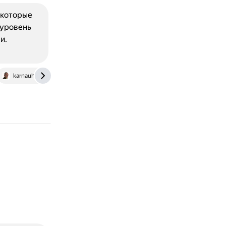
екоторые
 уровень
и.
karnauh.ru