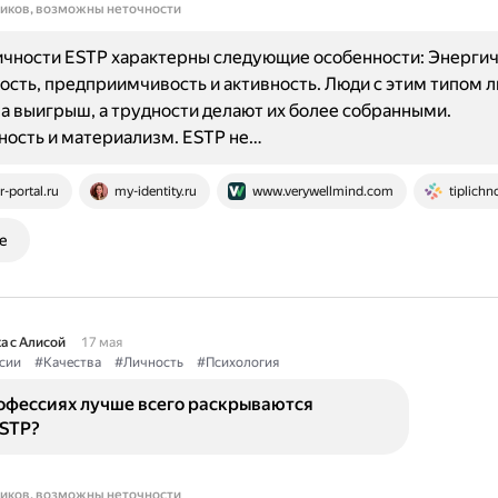
ников, возможны неточности
ичности ESTP характерны следующие особенности: Энергич
сть, предприимчивость и активность. Люди с этим типом 
а выигрыш, а трудности делают их более собранными.
ость и материализм. ESTP не…
r-portal.ru
my-identity.ru
www.verywellmind.com
tiplichno
е
а с Алисой
17 мая
сии
#Качества
#Личность
#Психология
рофессиях лучше всего раскрываются
ESTP?
ников, возможны неточности