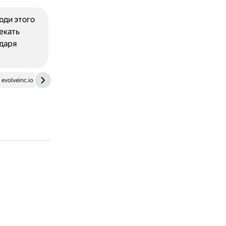
юди этого
екать
одаря
evolveinc.io
dzen.ru