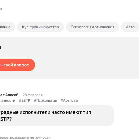
P
ование
Культура и искусство
Психология и отношения
Авто
P
ь свой вопрос
а с Алисой
28 февраля
Личности
#ESTP
#Психология
#Артисты
традные исполнители часто имеют тип
ESTP?
ников, возможны неточности