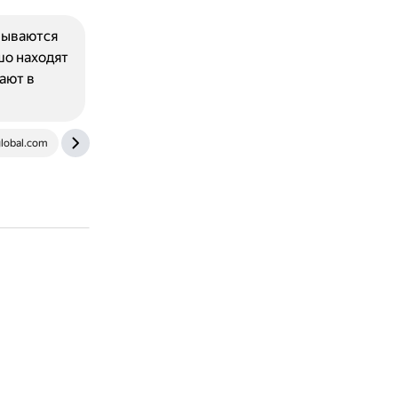
рываются
шо находят
ают в
global.com
hr-portal.ru