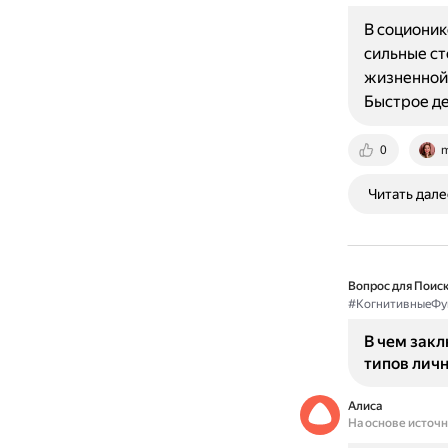
В социони
сильные ст
жизненной 
Быстрое де
0
m
Читать дале
Вопрос для Поиск
#КогнитивныеФу
В чем зак
типов личн
Алиса
На основе источ