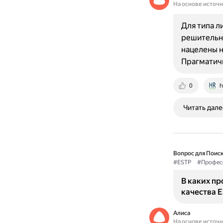
На основе источ
Для типа л
решительно
нацелены н
Прагматичн
0
h
Читать дале
Вопрос для Поиск
#ESTP
#Профес
В каких п
качества 
Алиса
На основе источ