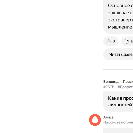
Основное о
заключаетс
экстраверт
мышление 
0
b
Читать дале
Вопрос для Поиск
#ESTP
#Профес
Какие проф
личностей
Алиса
На основе источ