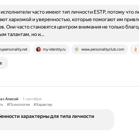
исполнители часто имеют тип личности ESTP, потому что л
ают харизмой и уверенностью, которые помогают им привл
в. Они часто становятся центром внимания не только благ
м талантам, но и…
ypersonality.net
my-identity.ru
www.personalityclub.com
е
а с Алисой
1 сентября
ть
#Психология
#Характер
енности характерны для типа личности