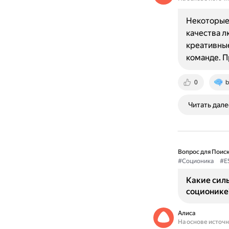
Некоторые 
качества л
креативные
команде. 
0
b
Читать дале
Вопрос для Поиск
#Соционика
#E
Какие силь
соционике
Алиса
На основе источ