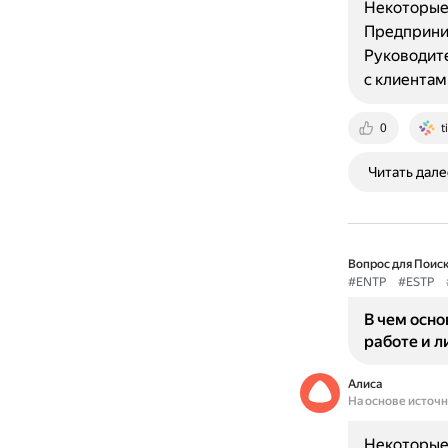
Некоторые 
Предприним
Руководите
с клиентам
0
t
Читать дале
Вопрос для Поиск
#ENTP
#ESTP
В чем осно
работе и л
Алиса
На основе источ
Некоторые 