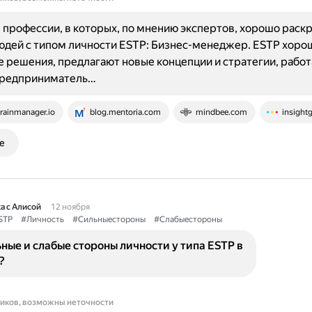
профессии, в которых, по мнению экспертов, хорошо раск
юдей с типом личности ESTP: Бизнес-менеджер. ESTP хоро
 решения, предлагают новые концепции и стратегии, работ
Предприниматель…
rainmanager.io
blog.mentoria.com
mindbee.com
insight
е
а с Алисой
12 ноября
STP
#Личность
#Сильныестороны
#Слабыестороны
ные и слабые стороны личности у типа ESTP в
?
ников, возможны неточности