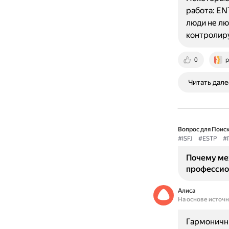
работа: EN
люди не лю
контролиру
0
p
Читать дале
Вопрос для Поиск
#ISFJ
#ESTP
#
Почему ме
профессио
Алиса
На основе источ
Гармоничн