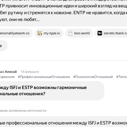
TP привносит инновационные идеи и широкий взгляд на вещ
бят рутину и стремятся к новизне. ENTP не нравится, когда 
ют, они не любят…
ersonalityatwork.co
my-type.ru
boo.world
secrets.tbank.r
е
а с Алисой
16 февраля
Гармония
#ПрофессиональныеОтношения
#ПсихологияОтношений
#Типо
жду ISFJ и ESTP возможны гармоничные
нальные отношения?
ников, возможны неточности
ые профессиональные отношения между ISFJ и ESTP возм