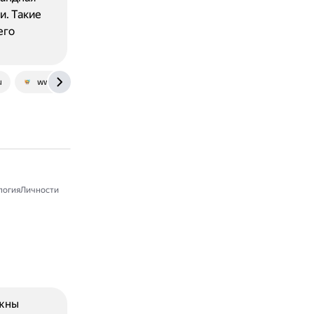
и. Такие
его
u
www.personalitybytes.com
логияЛичности
ожны