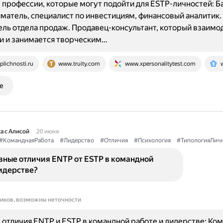
профессии, которые могут подойти для ESTP-личностей: Б
атель, специалист по инвестициям, финансовый аналитик.
ль отдела продаж. Продавец-консультант, который взаимо
и и занимается творческим…
iplichnosti.ru
www.truity.com
www.xpersonalitytest.com
е
а с Алисой
20 июня
#КоманднаяРабота
#Лидерство
#Отличия
#Психология
#ТипологияЛич
вные отличия ENTP от ESTP в командной
идерстве?
ников, возможны неточности
отличия ENTP и ESTP в командной работе и лидерстве: Ко