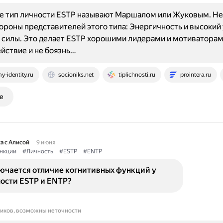
ке тип личности ESTP называют Маршалом или Жуковым. Н
ороны представителей этого типа: Энергичность и высокий
силы. Это делает ESTP хорошими лидерами и мотиваторам
йствие и не боязнь…
y-identity.ru
socioniks.net
tiplichnosti.ru
prointera.ru
е
а с Алисой
9 июня
нкции
#Личность
#ESTP
#ENTP
лючается отличие когнитивных функций у
ости ESTP и ENTP?
ников, возможны неточности