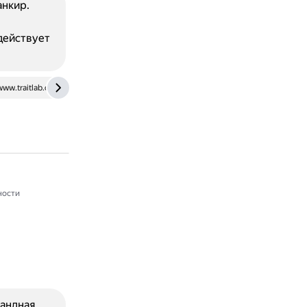
анкир.
действует
www.traitlab.com
hr-portal.ru
ности
мандная