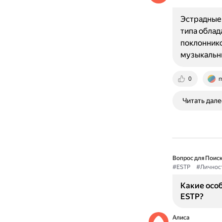
Эстрадные 
типа облад
поклоннико
музыкальны
0
m
Читать дале
Вопрос для Поиск
#ESTP
#Личнос
Какие особ
ESTP?
Алиса