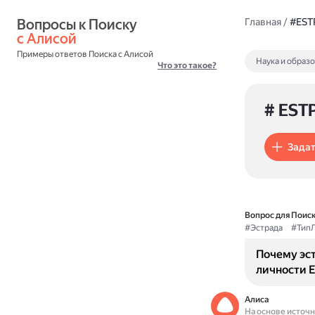
Вопросы к Поиску 
Главная
/
#EST
с Алисой
Примеры ответов Поиска с Алисой
Наука и образ
Что это такое?
# EST
Задат
Вопрос для Поиск
#Эстрада
#Тип
Почему эс
личности 
Алиса
На основе источ