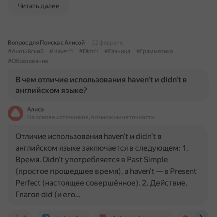
Читать далее
Вопрос для Поиска с Алисой
22 февраля
#Английский
#Haven't
#Didn't
#Разница
#Грамматика
#Образование
В чем отличие использования haven't и didn't в
английском языке?
Алиса
На основе источников, возможны неточности
Отличие использования haven't и didn't в
английском языке заключается в следующем: 1.
Время. Didn't употребляется в Past Simple
(простое прошедшее время), а haven't — в Present
Perfect (настоящее совершённое). 2. Действие.
Глагол did (и его…