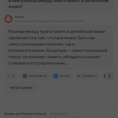
В чем разница между have и haven't в английском
языке?
Алиса
На основе источников, возможны неточности
Разница между have и haven't в английском языке
заключается в том, что have может быть как
самостоятельным глаголом, так и
вспомогательным. Когда have — самостоятельный
глагол, он означает «иметь, обладать» и может
становиться отрицательным…
0
otvet.mail.ru
vk.com
skyeng.ru
dzen.
Читать далее
Вопрос для Поиска с Алисой
26 февраля