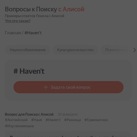
Вопросы к Поиску 
с Алисой
Примеры ответов Поиска с Алисой
Что это такое?
Главная
/
#Haven't
Наука и образование
Культура и искусство
Психология и отн
# Haven't
Задать свой вопрос
Вопрос для Поиска с Алисой
20 февраля
#Английский
#Have
#Haven't
#Разница
#Грамматика
#Изучениеязыка