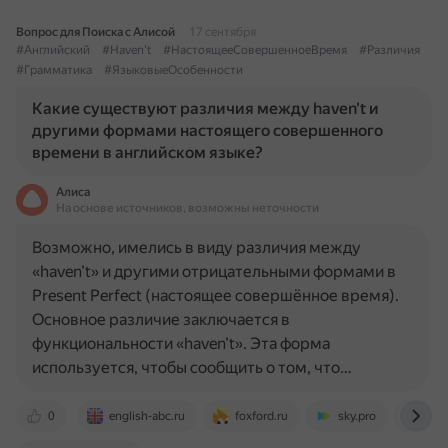
Вопрос для Поиска с Алисой
17 сентября
#Английский
#Haven't
#НастоящееСовершенноеВремя
#Различия
#Грамматика
#ЯзыковыеОсобенности
Какие существуют различия между haven't и
другими формами настоящего совершенного
времени в английском языке?
Алиса
На основе источников, возможны неточности
Возможно, имелись в виду различия между
«haven’t» и другими отрицательными формами в
Present Perfect (настоящее совершённое время).
Основное различие заключается в
функциональности «haven’t». Эта форма
используется, чтобы сообщить о том, что…
0
english-abc.ru
foxford.ru
sky.pro
sky