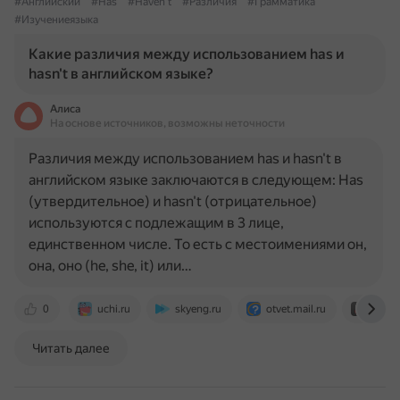
#Английский
#Has
#Haven't
#Различия
#Грамматика
#Изучениеязыка
Какие различия между использованием has и
hasn't в английском языке?
Алиса
На основе источников, возможны неточности
Различия между использованием has и hasn't в
английском языке заключаются в следующем: Has
(утвердительное) и hasn't (отрицательное)
используются с подлежащим в 3 лице,
единственном числе. То есть с местоимениями он,
она, оно (he, she, it) или…
0
uchi.ru
skyeng.ru
otvet.mail.ru
pcard
Читать далее