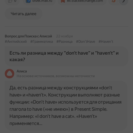
0
otvet.mail.ru
ell.stackexchange.com
ru.hinati
Читать далее
Вопрос для Поиска с Алисой
22 ноября
#Английский
#Грамматика
#Разница
#Don'tHave
#Haven't
Есть ли разница между ”don't have” и ”haven't” и
какая?
Алиса
На основе источников, возможны неточности
Да, есть разница между конструкциями «don't
have» и «haven't». Конструкции выполняют разные
функции: «Don't have» используется для отрицания
глагола to have («не имею») в Present Simple.
Например: «I don't have a cat». «Haven't»
применяется…