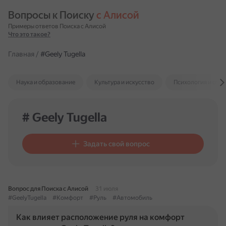
Вопросы к Поиску 
с Алисой
Примеры ответов Поиска с Алисой
Что это такое?
Главная
/
#Geely Tugella
Наука и образование
Культура и искусство
Психология и отн
# Geely Tugella
Задать свой вопрос
Вопрос для Поиска с Алисой
31 июля
#GeelyTugella
#Комфорт
#Руль
#Автомобиль
Как влияет расположение руля на комфорт