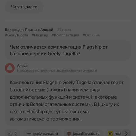
Читать далее
Вопрос для Поиска с Алисой
27 июля
#GeelyTugella
#Flagship
#Комплектация
#Отличия
Чем отличается комплектация Flagship от
базовой версии Geely Tugella?
Алиса
На основе источников, возможны неточности
Комплектация Flagship Geely Tugella отличается от
базовой версии (Luxury) наличием ряда
дополнительных функций и систем. Некоторые
отличия: Вспомогательные системы. В Luxury их
нет, а в Flagship доступны: система
автоматического торможения…
0
geely-parnas.ru
japanlife-auto.ru
motor.ru