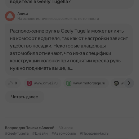
водителя в Geely Tugella?
Алиса
На основе источников, возможны неточности
Расположение руля в Geely Tugella может влиять
на комфорт водителя, так как от настройки зависит
удобство посадки. Некоторые владельцы
автомобиля отмечают, что из-за специфики
конструкции колонки при поднятии кресла руль
нужно поднимать выше, а…
0
www.drive2.ru
www.motorpage.ru
wylsa.com
Читать далее
Вопрос для Поиска с Алисой
30 июля
#GeelyTugella
#Дизайн
#Автомобиль
#ПередняяЧасть