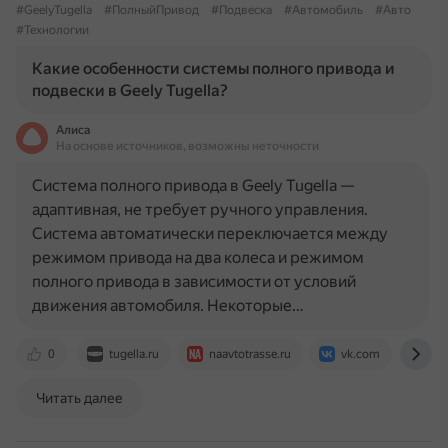
#GeelyTugella
#ПолныйПривод
#Подвеска
#Автомобиль
#Авто
#Технологии
Какие особенности системы полного привода и
подвески в Geely Tugella?
Алиса
На основе источников, возможны неточности
Система полного привода в Geely Tugella —
адаптивная, не требует ручного управления.
Система автоматически переключается между
режимом привода на два колеса и режимом
полного привода в зависимости от условий
движения автомобиля. Некоторые…
0
tugella.ru
naavtotrasse.ru
vk.com
aut
Читать далее