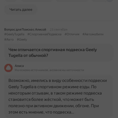
Читать далее
Вопрос для Поиска с Алисой
23 сентября
#GeelyTugella
#СпортивнаяПодвеска
#Отличия
#Автомобили
#Авто
#Geely
Чем отличается спортивная подвеска Geely
Tugella от обычной?
Алиса
На основе источников, возможны неточности
Возможно, имелись в виду особенности подвески
Geely Tugella в спортивном режиме езды. По
некоторым отзывам, в таком режиме подвеска
становится более жёсткой, что может быть
полезно при активном движении, обгоне. При
этом есть мнение, что подвеска…