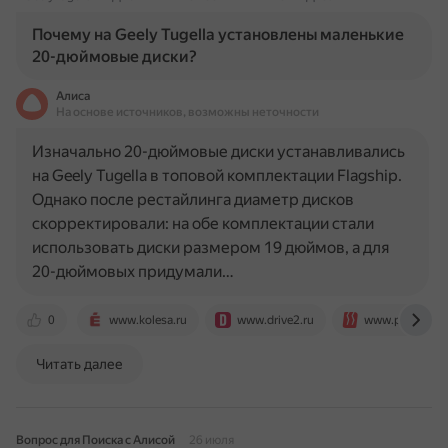
Почему на Geely Tugella установлены маленькие
20-дюймовые диски?
Алиса
На основе источников, возможны неточности
Изначально 20-дюймовые диски устанавливались
на Geely Tugella в топовой комплектации Flagship.
Однако после рестайлинга диаметр дисков
скорректировали: на обе комплектации стали
использовать диски размером 19 дюймов, а для
20-дюймовых придумали…
0
www.kolesa.ru
www.drive2.ru
www.pokrishka.
Читать далее
Вопрос для Поиска с Алисой
26 июля