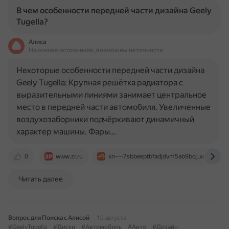
В чем особенности передней части дизайна Geely
Tugella?
Алиса
На основе источников, возможны неточности
Некоторые особенности передней части дизайна
Geely Tugella: Крупная решётка радиатора с
выразительными линиями занимает центральное
место в передней части автомобиля. Увеличенные
воздухозаборники подчёркивают динамичный
характер машины. Фары…
0
www.zr.ru
xn----7sbbeeptbfadjdvm5ab9bqj.xn--p1ai
Читать далее
Вопрос для Поиска с Алисой
10 августа
#GeelyTugella
#Диски
#Автомобиль
#Авто
#Дизайн