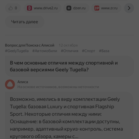
0
www.drive2.ru
dzen.ru
www.zr.ru
ww
Читать далее
Вопрос для Поиска с Алисой
12 октября
#GeelyTugella
#Автомобили
#Отличия
#Спорт
#База
В чем основные отличия между спортивной и
базовой версиями Geely Tugella?
Алиса
На основе источников, возможны неточности
Возможно, имелись в виду комплектации Geely
Tugella: базовая Luxury и спортивная Flagship
Sport. Некоторые отличия между ними:
Оснащение: в базовой комплектации доступны,
например, адаптивный круиз-контроль, система
кругового обзора, камеры с…