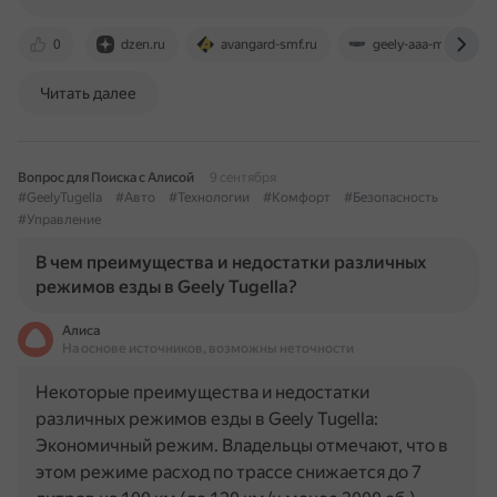
0
dzen.ru
avangard-smf.ru
geely-aaa-motors.ru
Читать далее
Вопрос для Поиска с Алисой
9 сентября
#GeelyTugella
#Авто
#Технологии
#Комфорт
#Безопасность
#Управление
В чем преимущества и недостатки различных
режимов езды в Geely Tugella?
Алиса
На основе источников, возможны неточности
Некоторые преимущества и недостатки
различных режимов езды в Geely Tugella:
Экономичный режим. Владельцы отмечают, что в
этом режиме расход по трассе снижается до 7