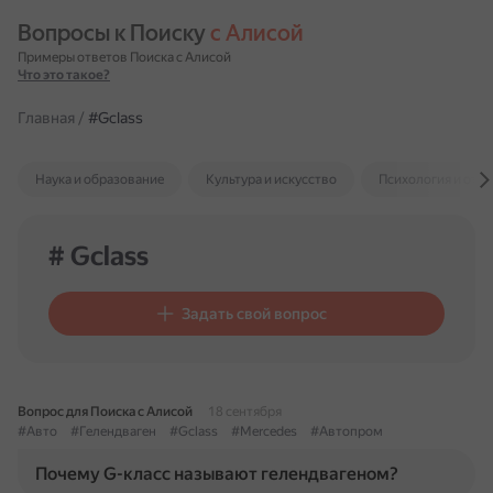
Вопросы к Поиску 
с Алисой
Примеры ответов Поиска с Алисой
Что это такое?
Главная
/
#Gclass
Наука и образование
Культура и искусство
Психология и отн
# Gclass
Задать свой вопрос
Вопрос для Поиска с Алисой
18 сентября
#Авто
#Гелендваген
#Gclass
#Mercedes
#Автопром
Почему G-класс называют гелендвагеном?