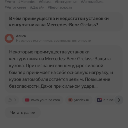
#Авто
#Mercedes
#Gclass
#Кенгурятник
#Автомобиль
#Автотюнинг
#Дизайн
#Безопасность
В чём преимущества и недостатки установки
кенгурятника на Mercedes-Benz G-class?
Алиса
На основе источников, возможны неточности
Некоторые преимущества установки
кенгурятника на Mercedes-Benz G-class: Защита
кузова. При незначительном ударе силовой
бампер принимает на себя основную нагрузку, и
кузов автомобиля остаётся целым. Повышение
безопасности. Даже при сильном ударе…
0
www.youtube.com
yandex.ru
rutube.ru
Читать далее