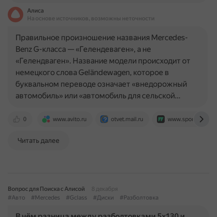
Алиса
На основе источников, возможны неточности
Правильное произношение названия Mercedes-
Benz G-класса — «Гелендеваген», а не
«Гелендваген». Название модели происходит от
немецкого слова Geländewagen, которое в
буквальном переводе означает «внедорожный
автомобиль» или «автомобиль для сельской…
0
www.avito.ru
otvet.mail.ru
www.sports.ru
Читать далее
Вопрос для Поиска с Алисой
8 декабря
#Авто
#Mercedes
#Gclass
#Диски
#Разболтовка
В чём разница между разболтовками 5x130 и