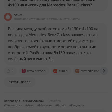
4x100 на дисках для Mercedes-Benz G-class?
Алиса
На основе источников, возможны неточности
Разница между разболтовками 5x130 и 4x100 на
дисках для Mercedes-Benz G-class заключается в
количестве крепёжных отверстий и диаметре
воображаемой окружности через центры этих
отверстий. Разболтовка 5x130 означает, что
колёсный диск имеет 5…
0
www.drive2.ru
auto.ru
razmerkoles.ru
Читать далее
Вопрос для Поиска с Алисой
1 декабря
#Технологии
#Авто
#Mercedes
#Gclass
#Подвеска