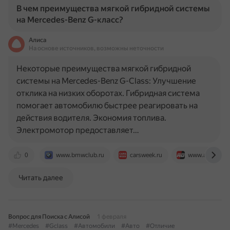
В чем преимущества мягкой гибридной системы
на Mercedes-Benz G-класс?
Алиса
На основе источников, возможны неточности
Некоторые преимущества мягкой гибридной
системы на Mercedes-Benz G-Class: Улучшение
отклика на низких оборотах. Гибридная система
помогает автомобилю быстрее реагировать на
действия водителя. Экономия топлива.
Электромотор предоставляет…
0
www.bmwclub.ru
carsweek.ru
www.auto-data
Читать далее
Вопрос для Поиска с Алисой
1 февраля
#Mercedes
#Gclass
#Автомобили
#Авто
#Отличие