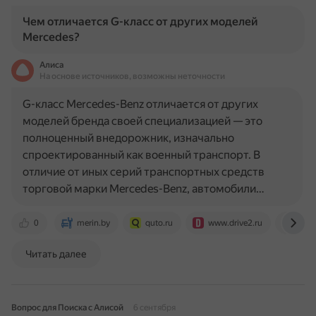
Чем отличается G-класс от других моделей
Mercedes?
Алиса
На основе источников, возможны неточности
G-класс Mercedes-Benz отличается от других
моделей бренда своей специализацией — это
полноценный внедорожник, изначально
спроектированный как военный транспорт. В
отличие от иных серий транспортных средств
торговой марки Mercedes-Benz, автомобили…
0
merin.by
quto.ru
www.drive2.ru
ru.w
Читать далее
Вопрос для Поиска с Алисой
6 сентября