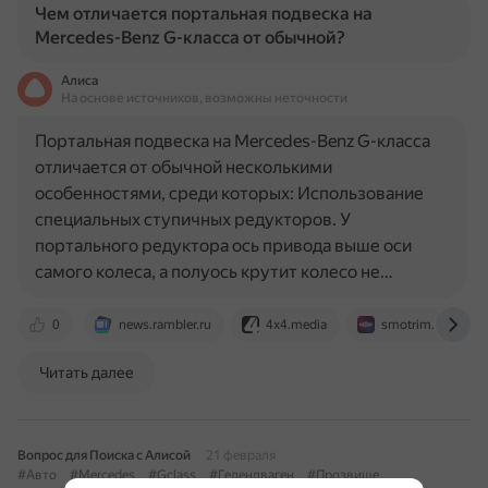
Чем отличается портальная подвеска на
Mercedes-Benz G-класса от обычной?
Алиса
На основе источников, возможны неточности
Портальная подвеска на Mercedes-Benz G-класса
отличается от обычной несколькими
особенностями, среди которых: Использование
специальных ступичных редукторов. У
портального редуктора ось привода выше оси
самого колеса, а полуось крутит колесо не…
0
news.rambler.ru
4x4.media
smotrim.ru
Читать далее
Вопрос для Поиска с Алисой
21 февраля
#Авто
#Mercedes
#Gclass
#Гелендваген
#Прозвище