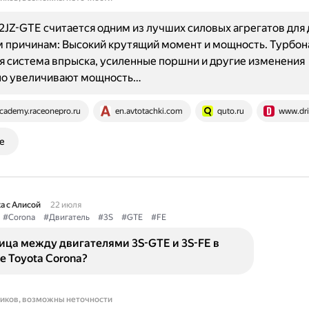
2JZ-GTE считается одним из лучших силовых агрегатов для 
 причинам: Высокий крутящий момент и мощность. Турбон
 система впрыска, усиленные поршни и другие изменения
но увеличивают мощность…
cademy.raceonepro.ru
en.avtotachki.com
quto.ru
www.dri
е
а с Алисой
22 июля
#Corona
#Двигатель
#3S
#GTE
#FE
ица между двигателями 3S-GTE и 3S-FE в
 Toyota Corona?
ников, возможны неточности