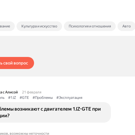
ование
Культура и искусство
Психология и отношения
Авто
ь свой вопрос
а с Алисой
21 февраля
ель
#1JZ
#GTE
#Проблемы
#Эксплуатация
блемы возникают с двигателем 1JZ-GTE при
ции?
ников, возможны неточности