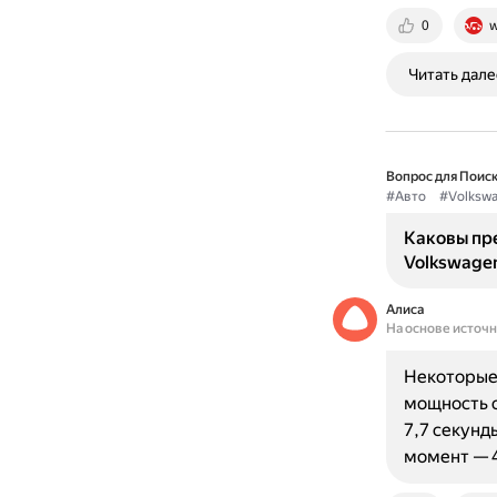
0
w
Читать дале
Вопрос для Поиск
#Авто
#Volksw
Каковы пр
Volkswagen
Алиса
На основе источ
Некоторые
мощность со
7,7 секунд
момент — 