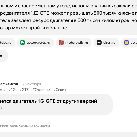
льном и своевременном уходе, использовании высококаче
рс двигателя 1JZ-GTE может превышать 500 тысяч километ
ель заявляет ресурс двигателя в 300 тысяч километров, но
отор может пройти и больше.
toba.ru
avtoexperts.ru
motorswiki.ru
dzen.ru
swa
е
а с Алисой
23 октября
ель
#1G
#GTE
#Отличие
#Серия
ется двигатель 1G-GTE от других версий
и?
ников, возможны неточности