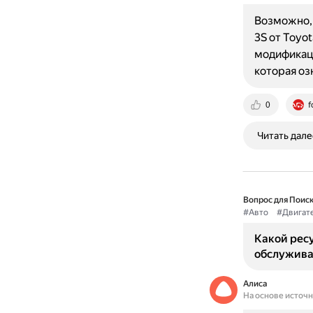
Возможно, 
3S от Toyo
модификаци
которая оз
0
f
Читать дале
Вопрос для Поиск
#Авто
#Двигат
Какой рес
обслужива
Алиса
На основе источ