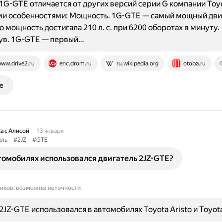
1G-GTE отличается от других версий серии G компании Toy
ми особенностями: Мощность. 1G-GTE — самый мощный дви
о мощность достигала 210 л. с. при 6200 оборотах в минуту.
ув. 1G-GTE — первый…
ww.drive2.ru
enc.drom.ru
ru.wikipedia.org
otoba.ru
е
а с Алисой
13 января
ель
#2JZ
#GTE
томобилях использовался двигатель 2JZ-GTE?
ников, возможны неточности
2JZ-GTE использовался в автомобилях Toyota Aristo и Toyota