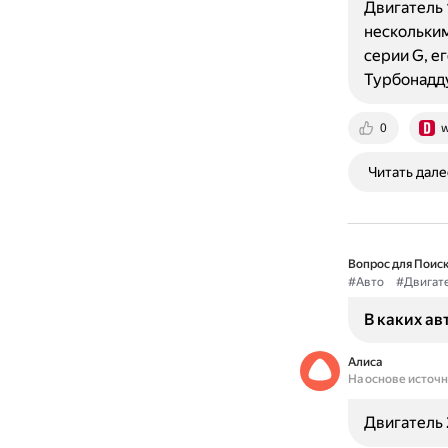
Двигатель 
нескольки
серии G, ег
Турбонадд
0
w
Читать дале
Вопрос для Поиск
#Авто
#Двигат
В каких ав
Алиса
На основе источ
Двигатель 