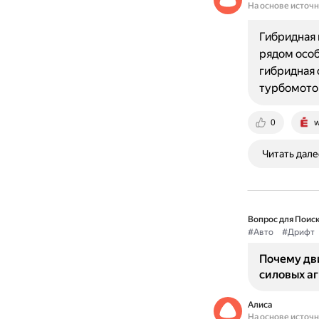
На основе источ
Гибридная 
рядом особ
гибридная 
турбомото
0
w
Читать дале
Вопрос для Поиск
#Авто
#Дрифт
Почему дви
силовых аг
Алиса
На основе источ