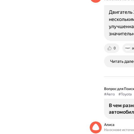
Двигатель 
нескольким
улучшенная
значитель
0
a
Читать дале
Вопрос для Поиск
#Авто
#Toyota
В чем разн
автомобиле
Алиса
На основе источ