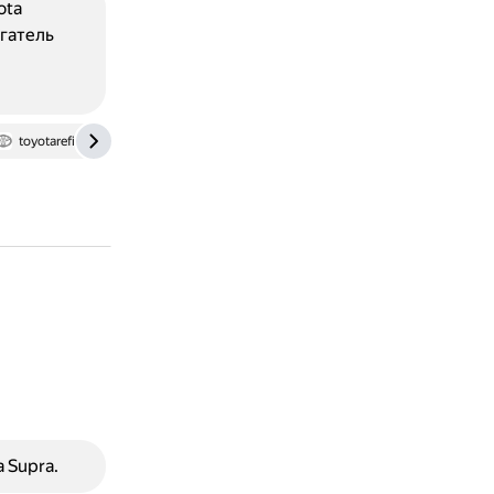
ota
гатель
toyotarefit.ru
 Supra.