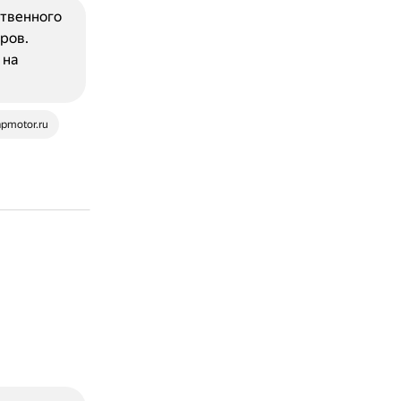
ственного
ров.
 на
pmotor.ru