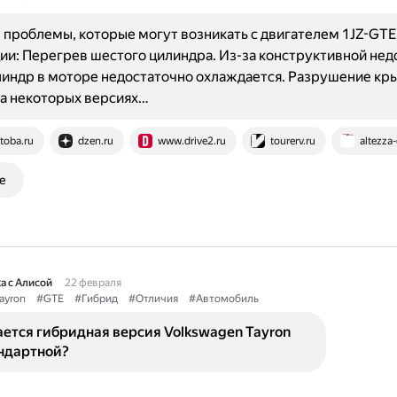
проблемы, которые могут возникать с двигателем 1JZ-GTE
ии: Перегрев шестого цилиндра. Из-за конструктивной нед
индр в моторе недостаточно охлаждается. Разрушение кр
а некоторых версиях…
toba.ru
dzen.ru
www.drive2.ru
tourerv.ru
altezza-
е
а с Алисой
22 февраля
ayron
#GTE
#Гибрид
#Отличия
#Автомобиль
ется гибридная версия Volkswagen Tayron
андартной?