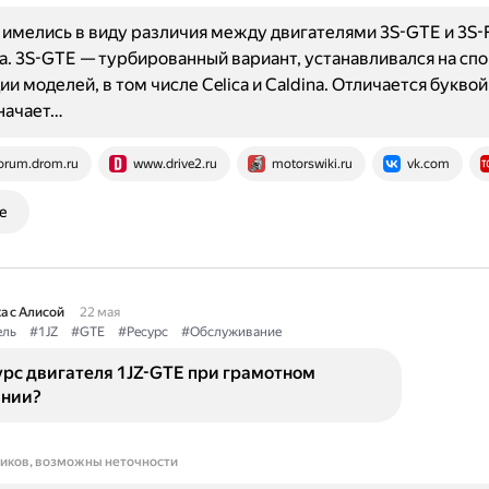
имелись в виду различия между двигателями 3S-GTE и 3S-
ta. 3S-GTE — турбированный вариант, устанавливался на сп
и моделей, в том числе Celica и Caldina. Отличается буквой 
начает…
orum.drom.ru
www.drive2.ru
motorswiki.ru
vk.com
е
а с Алисой
22 мая
ель
#1JZ
#GTE
#Ресурс
#Обслуживание
урс двигателя 1JZ-GTE при грамотном
нии?
ников, возможны неточности