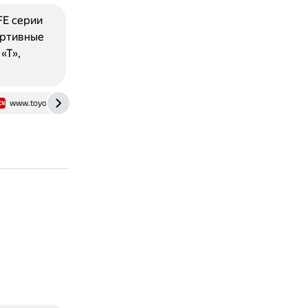
FE серии
ортивные
«Т»,
www.toyota-club.net