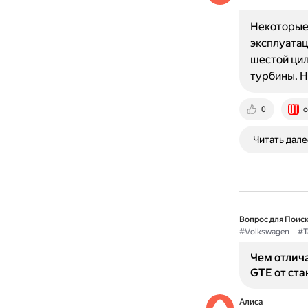
Некоторые 
эксплуатац
шестой цил
турбины. Н
0
o
Читать дале
Вопрос для Поиск
#Volkswagen
#T
Чем отлича
GTE от ст
Алиса