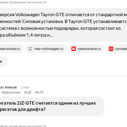
ников, возможны неточности
версия Volkswagen Tayron GTE отличается от стандартной 
енностей: Силовая установка. В Tayron GTE устанавливаетс
система с возможностью подзарядки, которая состоит из
ра объёмом 1,4 литра и…
ww.kolesa.ru
new-volkswagen.ru
naavtotrasse.ru
carswee
е
а с Алисой
2 мая
#Двигатель
#2JZ
#GTE
гатель 2JZ-GTE считается одним из лучших
регатов для дрифта?
ников, возможны неточности