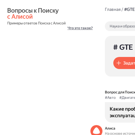
Вопросы к Поиску 
Главная
/
#GTE
с Алисой
Примеры ответов Поиска с Алисой
Наука и образ
Что это такое?
# GTE
Задат
Вопрос для Поиск
#Авто
#Двигат
Какие про
эксплуата
Алиса
На основе источ