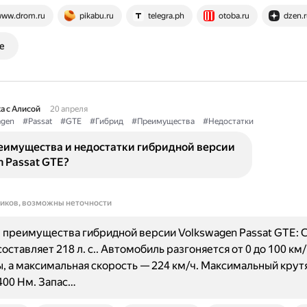
ww.drom.ru
pikabu.ru
telegra.ph
otoba.ru
dzen.r
е
а с Алисой
20 апреля
agen
#Passat
#GTE
#Гибрид
#Преимущества
#Недостатки
еимущества и недостатки гибридной версии
 Passat GTE?
ников, возможны неточности
 преимущества гибридной версии Volkswagen Passat GTE:
ставляет 218 л. с.. Автомобиль разгоняется от 0 до 100 км/
ы, а максимальная скорость — 224 км/ч. Максимальный кру
400 Нм. Запас…