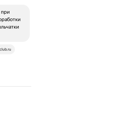
 при
оработки
ыльчатки
club.ru