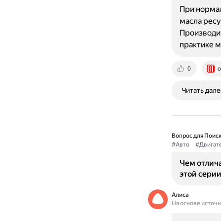
При норма
масла ресу
Производит
практике м
0
o
Читать дале
Вопрос для Поиск
#Авто
#Двигат
Чем отлича
этой сери
Алиса
На основе источ