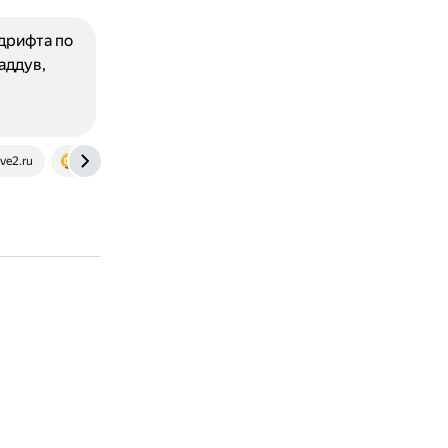
дрифта по
аддув,
ve2.ru
www.dhgate.com