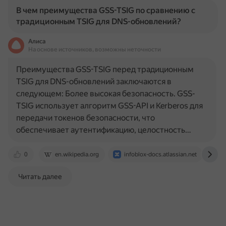
В чем преимущества GSS-TSIG по сравнению с
традиционным TSIG для DNS-обновлений?
Алиса
На основе источников, возможны неточности
Преимущества GSS-TSIG перед традиционным
TSIG для DNS-обновлений заключаются в
следующем: Более высокая безопасность. GSS-
TSIG использует алгоритм GSS-API и Kerberos для
передачи токенов безопасности, что
обеспечивает аутентификацию, целостность…
0
en.wikipedia.org
infoblox-docs.atlassian.net
j
Читать далее