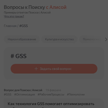
Вопросы к Поиску 
с Алисой
Примеры ответов Поиска с Алисой
Что это такое?
Главная
/
#GSS
Наука и образование
Культура и искусство
Психология и отн
# GSS
Задать свой вопрос
Вопрос для Поиска с Алисой
19 февраля
#GSS
#Оптимизация
#РабочиеПроцессы
#Технологии
Как технология GSS помогает оптимизировать