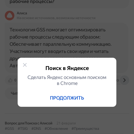
рабочие процессы?
Алиса
На основе источников, возможны неточности
Технология GSS помогает оптимизировать
рабочие процессы следующим образом:
Обеспечивает параллельную коммуникацию.
Участники могут вводить свои идеи и читать
другие идеи на протяжении всего заседания.
Автоматизирует ведение записей. Больше не…
Поиск в Яндексе
Сделать Яндекс основным поиском
0
prezi.com
k-integration.ru
gssmcs.com
в Сhrome
Читать далее
ПРОДОЛЖИТЬ
Вопрос для Поиска с Алисой
21 февраля
#GSS
#TSIG
#DNS
#Обновление
#Преимущества