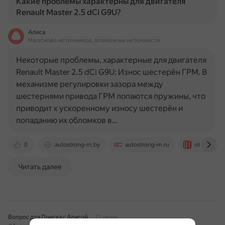
Какие проблемы характерны для двигателя
Renault Master 2.5 dCi G9U?
Алиса
На основе источников, возможны неточности
Некоторые проблемы, характерные для двигателя
Renault Master 2.5 dCi G9U: Износ шестерён ГРМ. В
механизме регулировки зазора между
шестернями привода ГРМ лопаются пружины, что
приводит к ускоренному износу шестерён и
попаданию их обломков в…
0
autostrong-m.by
autostrong-m.ru
otoba.ru
Читать далее
Вопрос для Поиска с Алисой
21 июня