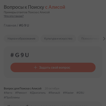
Вопросы к Поиску 
с Алисой
Примеры ответов Поиска с Алисой
Что это такое?
Главная
/
#G 9 U
Наука и образование
Культура и искусство
Психология и отн
# G 9 U
Задать свой вопрос
Вопрос для Поиска с Алисой
20 октября
#Авто
#Ремонт
#Двигатель
#Renault
#Master
#G9U
#Проблемы