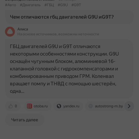
#Авто
#Двигатель
#ГБЦ
#G9U
#G9T
Чем отличаются гбц двигателей G9U иG9T?
Алиса
На основе источников, возможны неточности
ГБЦ двигателей G9U и G9T отличаются
некоторыми особенностями конструкции. G9U
оснащён чугунным блоком, алюминиевой 16-
клапанной головкой с гидрокомпенсаторами и
комбинированным приводом ГРМ. Коленвал
вращает помпу и ТНВД с помощью шестерён,
одна…
0
otoba.ru
yandex.ru
autostrong-m.by
Читать далее