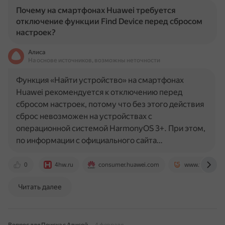
Почему на смартфонах Huawei требуется
отключение функции Find Device перед сбросом
настроек?
Алиса
На основе источников, возможны неточности
Функция «Найти устройство» на смартфонах
Huawei рекомендуется к отключению перед
сбросом настроек, потому что без этого действия
сброс невозможен на устройствах с
операционной системой HarmonyOS 3+. При этом,
по информации с официального сайта…
0
4hw.ru
consumer.huawei.com
www.tenorshar
Читать далее