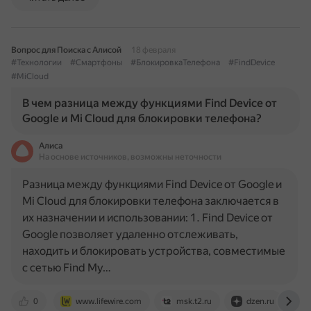
Вопрос для Поиска с Алисой
18 февраля
#Технологии
#Смартфоны
#БлокировкаТелефона
#FindDevice
#MiCloud
В чем разница между функциями Find Device от
Google и Mi Cloud для блокировки телефона?
Алиса
На основе источников, возможны неточности
Разница между функциями Find Device от Google и
Mi Cloud для блокировки телефона заключается в
их назначении и использовании: 1. Find Device от
Google позволяет удаленно отслеживать,
находить и блокировать устройства, совместимые
с сетью Find My…
0
www.lifewire.com
msk.t2.ru
dzen.ru