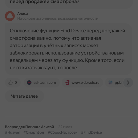
перед продажей смартфона?
Алиса
На основе источников, возможны неточности
Отключение функции Find Device перед продажей
смартфона важно, потому что активная
авторизация в учётных записях может
заблокировать использование устройства новым
владельцем через эту функцию. Кроме того, если
не отвязать аккаунт, то после…
0
ssl-team.com
www.eldorado.ru
gpbmobile.ru
Читать далее
Вопрос для Поиска с Алисой
22 июля
#Huawei
#Смартфон
#СбросНастроек
#FindDevice