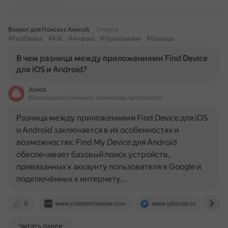
Вопрос для Поиска с Алисой
5 марта
#FindDevice
#IOS
#Android
#Приложения
#Разница
В чем разница между приложениями Find Device
для iOS и Android?
Алиса
На основе источников, возможны неточности
Разница между приложениями Find Device для iOS
и Android заключается в их особенностях и
возможностях: Find My Device для Android
обеспечивает базовый поиск устройств,
привязанных к аккаунту пользователя в Google и
подключённых к интернету…
0
www.maketecheasier.com
www.iphones.ru
ww
Читать далее