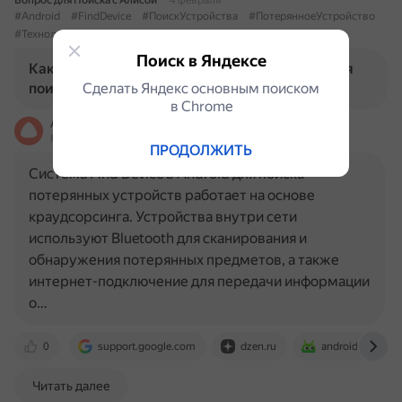
Вопрос для Поиска с Алисой
4 февраля
#Android
#FindDevice
#ПоискУстройства
#ПотерянноеУстройство
#Технологии
#Смартфоны
Поиск в Яндексе
Как работает система Find Device в Android для
поиска потерянных устройств?
Сделать Яндекс основным поиском
в Сhrome
Алиса
На основе источников, возможны неточности
ПРОДОЛЖИТЬ
Система Find Device в Android для поиска
потерянных устройств работает на основе
краудсорсинга. Устройства внутри сети
используют Bluetooth для сканирования и
обнаружения потерянных предметов, а также
интернет-подключение для передачи информации
о…
0
support.google.com
dzen.ru
androidinsider.ru
Читать далее