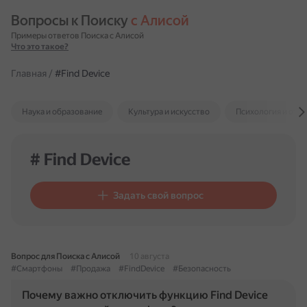
Вопросы к Поиску 
с Алисой
Примеры ответов Поиска с Алисой
Что это такое?
Главная
/
#Find Device
Наука и образование
Культура и искусство
Психология и отн
# Find Device
Задать свой вопрос
Вопрос для Поиска с Алисой
10 августа
#Смартфоны
#Продажа
#FindDevice
#Безопасность
Почему важно отключить функцию Find Device