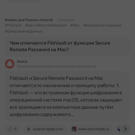
Вопрос для Поиска с Алисой
7 февраля
#FileVault
#SecureRemotePassword
#Mac
#БезопасностьДанных
#ШифрованиеДанных
Чем отличается FileVault от функции Secure
Remote Password на Mac?
Алиса
На основе источников, возможны неточности
FileVault и Secure Remote Password на Mac
отличаются по назначению и принципу работы: 1.
FileVault — это встроенная функция шифрования в
операционной системе macOS, которая защищает
все хранящиеся на компьютере данные путём
шифрования содержимого…
0
support.apple.com
www.securitylab.ru
twoca