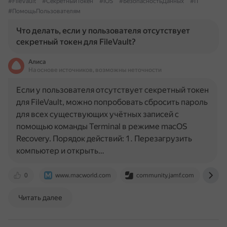
#FileVault
#СекретныйТокен
#IOS
#БезопасностьДанных
#IT
#ПомощьПользователям
Что делать, если у пользователя отсутствует
секретный токен для FileVault?
Алиса
На основе источников, возможны неточности
Если у пользователя отсутствует секретный токен
для FileVault, можно попробовать сбросить пароль
для всех существующих учётных записей с
помощью команды Terminal в режиме macOS
Recovery. Порядок действий: 1. Перезагрузить
компьютер и открыть…
0
www.macworld.com
community.jamf.com
ap
Читать далее