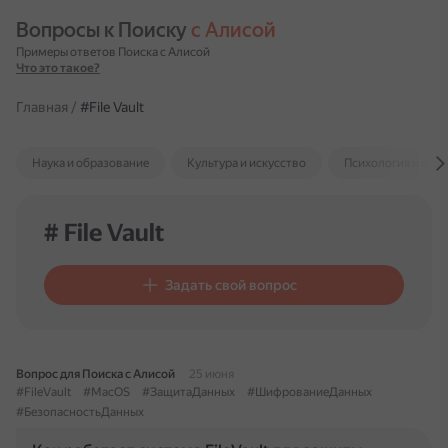
Вопросы к Поиску 
с Алисой
Примеры ответов Поиска с Алисой
Что это такое?
Главная
/
#File Vault
Наука и образование
Культура и искусство
Психология и отн
# File Vault
Задать свой вопрос
Вопрос для Поиска с Алисой
25 июня
#FileVault
#MacOS
#ЗащитаДанных
#ШифрованиеДанных
#БезопасностьДанных