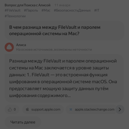
Вопрос для Поиска с Алисой
11 января
#FileVault
#Пароль
#Mac
#БезопасностьДанных
#IT
#Технологии
В чем разница между FileVault и паролем
операционной системы на Mac?
Алиса
На основе источников, возможны неточности
Разница между FileVault и паролем операционной
системы на Mac заключается в уровне защиты
данных: 1. FileVault — это встроенная функция
шифрования в операционной системе macOS. Она
предоставляет мощную защиту данных путём
шифрования содержимого…
0
support.apple.com
apple.stackexchange.com
Читать далее