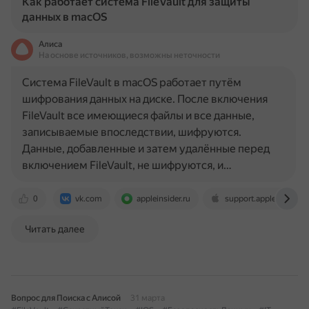
Как работает система FileVault для защиты
данных в macOS
Алиса
На основе источников, возможны неточности
Система FileVault в macOS работает путём
шифрования данных на диске. После включения
FileVault все имеющиеся файлы и все данные,
записываемые впоследствии, шифруются.
Данные, добавленные и затем удалённые перед
включением FileVault, не шифруются, и…
0
vk.com
appleinsider.ru
support.apple.com
Читать далее
Вопрос для Поиска с Алисой
31 марта