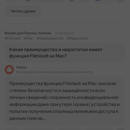
Читать далее
Вопрос для Поиска с Алисой
18 февраля
#FileVault
#Mac
#Преимущества
#Недостатки
Какие преимущества и недостатки имеет
функция FileVault на Mac?
Алиса
На основе источников, возможны неточности
Преимущества функции FileVault на Mac: высокая
степень безопасности и защищённости всех
личных сведений; сохранность конфиденциальной
информации даже при утере (краже) устройства и
попытке получения злоумышленниками доступа к
данным (они не…