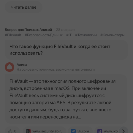
Читать далее
Вопрос для Поиска с Алисой
28 февраля
#FileVault
#БезопасностьДанных
#IT
#Технологии
#Компьютеры
Что такое функция FileVault и когда ее стоит
использовать?
Алиса
На основе источников, возможны неточности
FileVault — это технология полного шифрования
диска, встроенная в macOS. При включении
FileVault весь системный диск шифруется с
помощью алгоритма AES. В результате любой
доступ к данным, будь то загрузка с внешнего
носителя или перенос диска на…
0
www.securitylab.ru
vk.com
www.ixbt.com