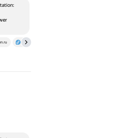
ation:
wer
n.ru
fedora.gitlab.io