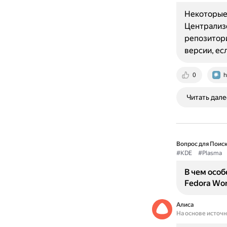
Некоторые 
Централиз
репозитори
версии, ес
0
h
Читать дале
Вопрос для Поиск
#KDE
#Plasma
В чем особ
Fedora Wor
Алиса
На основе источ