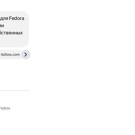
для Fedora
ии
бственных
itsfoss.com
dzen.ru
Fedora