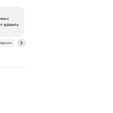
емы с
т хранить
xnap.com
www.2daygeek.com