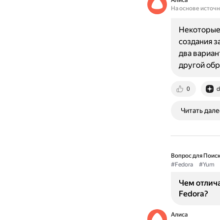
Алиса
На основе источ
Некоторые 
создания з
два вариан
другой об
0
d
Читать дале
Вопрос для Поиск
#Fedora
#Yum
Чем отлич
Fedora?
Алиса