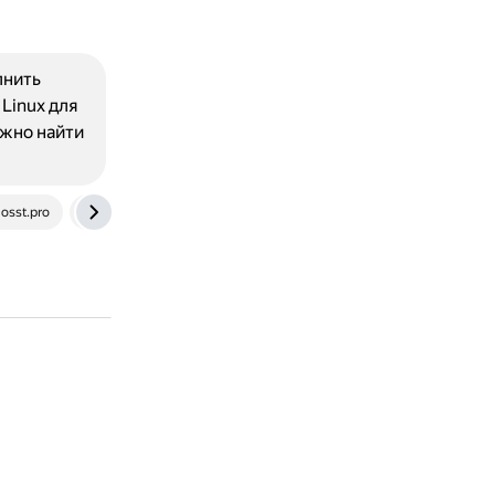
лнить
Linux для
ожно найти
losst.pro
superuser.com