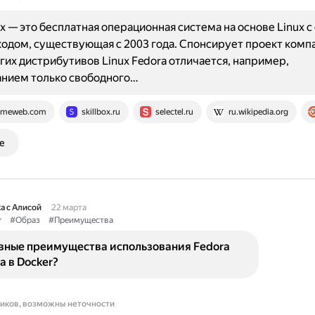
ux — это бесплатная операционная система на основе Linux 
одом, существующая с 2003 года. Спонсирует проект комп
угих дистрибутивов Linux Fedora отличается, например,
анием только свободного…
imeweb.com
skillbox.ru
selectel.ru
ru.wikipedia.org
е
а с Алисой
22 марта
r
#Образ
#Преимущества
овные преимущества использования Fedora
а в Docker?
ников, возможны неточности