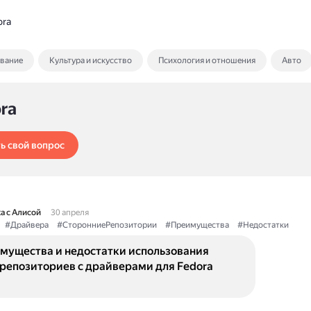
ora
ование
Культура и искусство
Психология и отношения
Авто
ra
ь свой вопрос
а с Алисой
30 апреля
#Драйвера
#СторонниеРепозитории
#Преимущества
#Недостатки
имущества и недостатки использования
 репозиториев с драйверами для Fedora