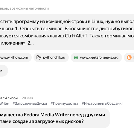
ников, возможны неточности
стить программу из командной строки в Linux, нужно выпо
шаги: 1. Открыть терминал. В большинстве дистрибутивов 
льзуется комбинация клавиш Ctrl+Alt+T. Также терминал м
риложения». 2…
ww.wikihow.com
pythonchik.ru
www.geeksforgeeks.org
е
а с Алисой
20 мая
riter
#ЗагрузочныеДиски
#Преимущества
#ИнструментыСоздания
мущества Fedora Media Writer перед другими
тами создания загрузочных дисков?