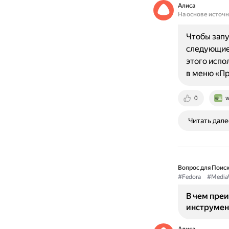
Алиса
На основе источ
Чтобы запу
следующие 
этого испо
в меню «П
0
w
Читать дале
Вопрос для Поиск
#Fedora
#MediaW
В чем преи
инструмен