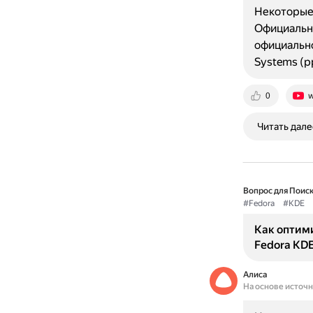
Некоторые 
Официальна
официальн
Systems (p
0
w
Читать дале
Вопрос для Поиск
#Fedora
#KDE
Как оптим
Fedora KD
Алиса
На основе источ