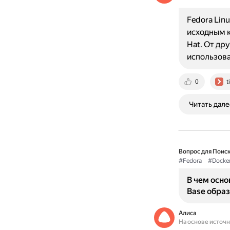
Fedora Lin
исходным к
Hat. От др
использов
0
t
Читать дале
Вопрос для Поиск
#Fedora
#Docke
В чем осн
Base образ
Алиса
На основе источ