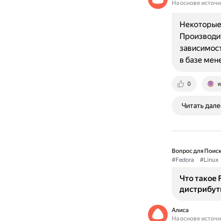
На основе источ
Некоторые 
Производи
зависимост
в базе ме
0
w
Читать дале
Вопрос для Поиск
#Fedora
#Linux
Что такое 
дистрибути
Алиса
На основе источ