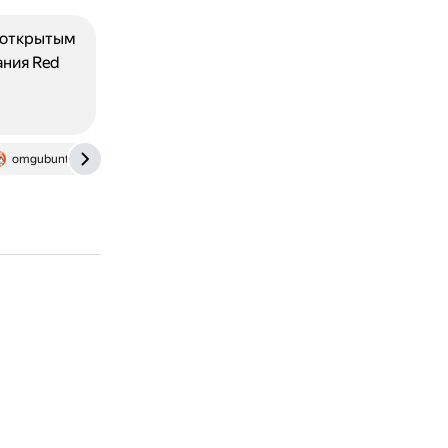
с открытым
ания Red
omgubuntu.ru