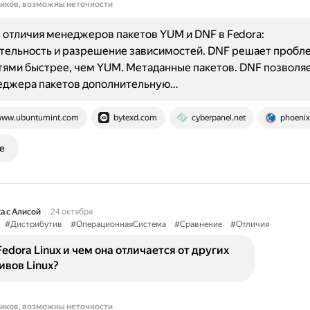
ников, возможны неточности
отличия менеджеров пакетов YUM и DNF в Fedora:
тельность и разрешение зависимостей. DNF решает пробл
ями быстрее, чем YUM. Метаданные пакетов. DNF позволяе
неджера пакетов дополнительную…
ww.ubuntumint.com
bytexd.com
cyberpanel.net
phoeni
е
а с Алисой
24 октября
#Дистрибутив
#ОперационнаяСистема
#Сравнение
#Отличия
Fedora Linux и чем она отличается от других
вов Linux?
ников, возможны неточности