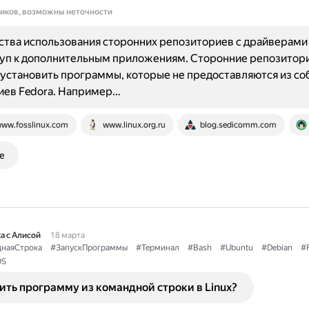
ников, возможны неточности
ва использования сторонних репозиториев с драйверами 
туп к дополнительным приложениям. Сторонние репозитор
установить программы, которые не предоставляются из со
иев Fedora. Например…
ww.fosslinux.com
www.linux.org.ru
blog.sedicomm.com
е
а с Алисой
18 марта
наяСтрока
#ЗапускПрограммы
#Терминал
#Bash
#Ubuntu
#Debian
#
OS
ить программу из командной строки в Linux?