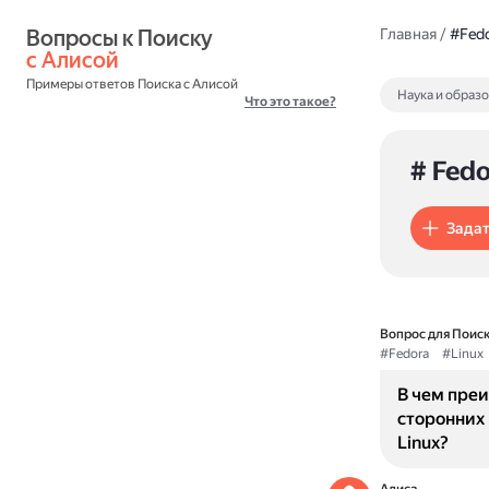
Вопросы к Поиску 
Главная
/
#Fed
с Алисой
Примеры ответов Поиска с Алисой
Наука и образ
Что это такое?
# Fedo
Задат
Вопрос для Поиск
#Fedora
#Linux
В чем пре
сторонних
Linux?