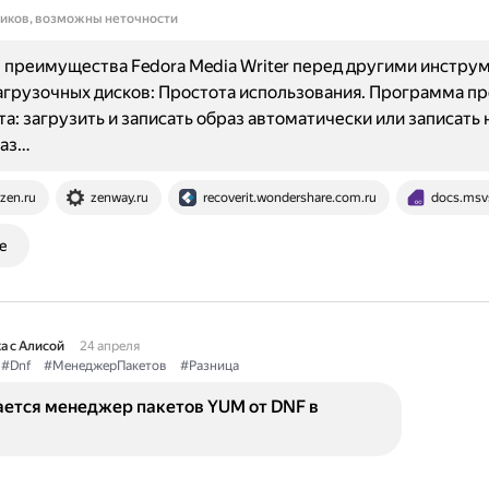
ников, возможны неточности
преимущества Fedora Media Writer перед другими инстру
агрузочных дисков: Простота использования. Программа пр
та: загрузить и записать образ автоматически или записать
раз…
zen.ru
zenway.ru
recoverit.wondershare.com.ru
docs.msv
е
а с Алисой
24 апреля
#Dnf
#МенеджерПакетов
#Разница
ается менеджер пакетов YUM от DNF в