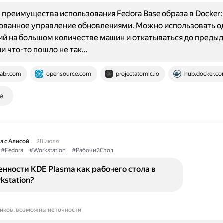
преимущества использования Fedora Base образа в Docker:
ованное управление обновлениями. Можно использовать о
й на большом количестве машин и откатываться до преды
ли что-то пошло не так…
abr.com
opensource.com
projectatomic.io
hub.docker.c
е
а с Алисой
28 июля
#Fedora
#Workstation
#РабочийСтол
енности KDE Plasma как рабочего стола в
kstation?
ников, возможны неточности