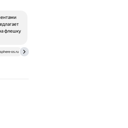
ментами
едлагает
 на флешку
sphere-os.ru
developers.redhat.com