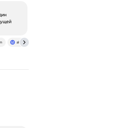
дин
дущей
om
allthingsopen.com