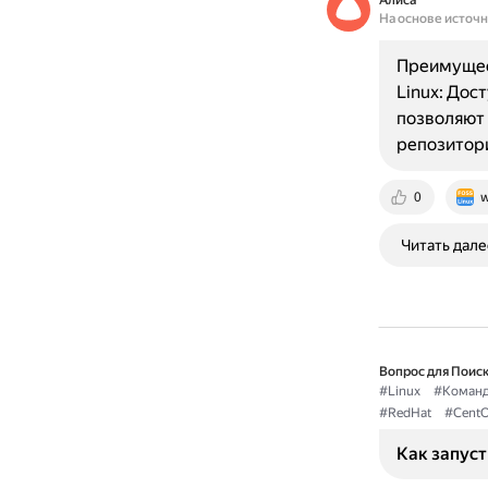
Алиса
На основе источ
Преимущест
Linux: Дос
позволяют 
репозитор
0
w
Читать дале
Вопрос для Поиск
#Linux
#Команд
#RedHat
#Cent
Как запуст