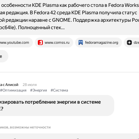
особенности KDE Plasma как рабочего стола в Fedora Workst
я редакция. В Fedora 42 среда KDE Plasma получила статус
ой редакции наравне с GNOME. Поддержка архитектуры Po
pc64le). Полноценный стек…
ww.youtube.com
www.comss.ru
fedoramagazine.org
dze
е
а с Алисой
28 июля
#Оптимизация
#Энергия
#Система
изировать потребление энергии в системе
E?
ников, возможны неточности