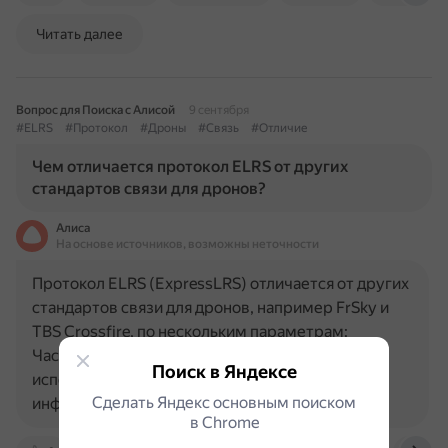
Читать далее
Вопрос для Поиска с Алисой
9 сентября
#ELRS
#Протокол
#Дроны
#Связь
#Отличие
Чем отличается протокол ELRS от других
стандартов связи для дронов?
Алиса
На основе источников, возможны неточности
Протокол ELRS (ExpressLRS) отличается от других
стандартов связи для дронов, например FrSky и
TBS Crossfire, по нескольким параметрам:
Частотный диапазон: FrSky: основной частотой
Поиск в Яндексе
использования является 2,4 ГГц, пакеты
Сделать Яндекс основным поиском
информации передаются…
в Сhrome