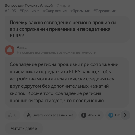
Вопрос для Поиска с Алисой
7 марта
#ELRS
#Прошивка
#Сопряжение
#Приемник
#Передатчик
Почему важно совпадение региона прошивки
при сопряжении приемника и передатчика
ELRS?
Алиса
На основе источников, возможны неточности
Совпадение региона прошивки при сопряжении
приёмника и передатчика ELRS важно, чтобы
устройства могли автоматически соединяться
друг с другом без дополнительных нажатий
кнопок. Кроме того, совпадение региона
прошивки гарантирует, что к соединению…
0
uwarg-docs.atlassian.net
dzen.ru
t.me
Читать далее