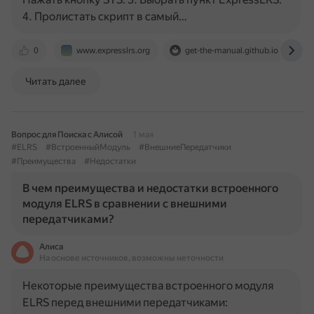
4. Пролистать скрипт в самый…
0
www.expresslrs.org
get-the-manual.github.io
Читать далее
Вопрос для Поиска с Алисой
1 мая
#ELRS
#ВстроенныйМодуль
#ВнешниеПередатчики
#Преимущества
#Недостатки
В чем преимущества и недостатки встроенного
модуля ELRS в сравнении с внешними
передатчиками?
Алиса
На основе источников, возможны неточности
Некоторые преимущества встроенного модуля
ELRS перед внешними передатчиками: