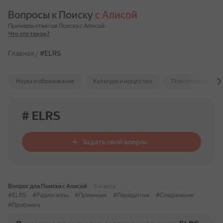
Вопросы к Поиску 
с Алисой
Примеры ответов Поиска с Алисой
Что это такое?
Главная
/
#ELRS
Наука и образование
Культура и искусство
Психология и отн
# ELRS
Задать свой вопрос
Вопрос для Поиска с Алисой
5 марта
#ELRS
#Радиосвязь
#Приемник
#Передатчик
#Соединение
#Проблема