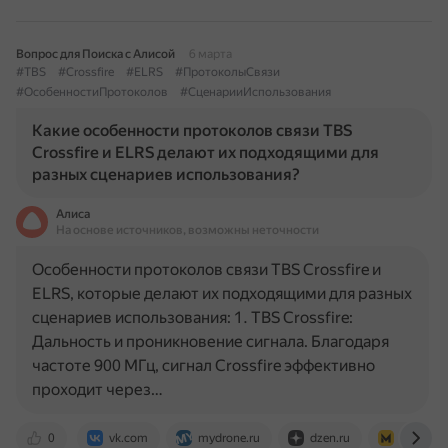
Вопрос для Поиска с Алисой
6 марта
#TBS
#Crossfire
#ELRS
#ПротоколыСвязи
#ОсобенностиПротоколов
#СценарииИспользования
Какие особенности протоколов связи TBS
Crossfire и ELRS делают их подходящими для
разных сценариев использования?
Алиса
На основе источников, возможны неточности
Особенности протоколов связи TBS Crossfire и
ELRS, которые делают их подходящими для разных
сценариев использования: 1. TBS Crossfire:
Дальность и проникновение сигнала. Благодаря
частоте 900 МГц, сигнал Crossfire эффективно
проходит через…
0
vk.com
mydrone.ru
dzen.ru
www.me