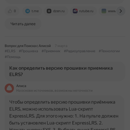
0
t.me
dzen.ru
rutube.ru
www.expresslr
Читать далее
Вопрос для Поиска с Алисой
7 марта
#ELRS
#Прошивка
#Приемник
#Радиоуправление
#Технологии
#Помощь
Как определить версию прошивки приемника
ELRS?
Алиса
На основе источников, возможны неточности
Чтобы определить версию прошивки приёмника
ELRS, можно использовать Lua-скрипт
ExpressLRS. Для этого нужно: 1. На пульте должен
быть установлен Lua-скрипт ExpressLRS. 2.
Нажать кнопку SYS. 3. Выбрать пункт ExpressLRS.