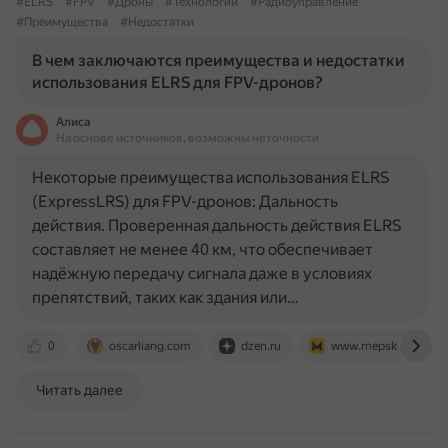
#ELRS
#FPV
#Дроны
#Технологии
#Радиоуправление
#Преимущества
#Недостатки
В чем заключаются преимущества и недостатки
использования ELRS для FPV-дронов?
Алиса
На основе источников, возможны неточности
Некоторые преимущества использования ELRS
(ExpressLRS) для FPV-дронов: Дальность
действия. Проверенная дальность действия ELRS
составляет не менее 40 км, что обеспечивает
надёжную передачу сигнала даже в условиях
препятствий, таких как здания или…
0
oscarliang.com
dzen.ru
www.mepsking.com
Читать далее