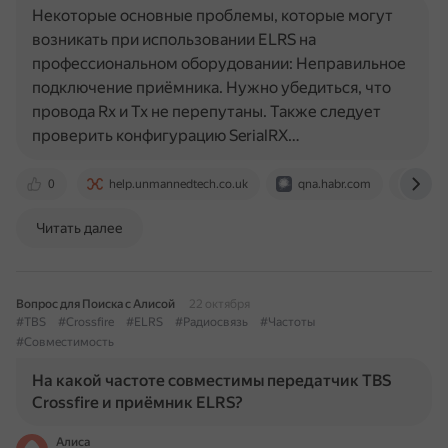
Некоторые основные проблемы, которые могут
возникать при использовании ELRS на
профессиональном оборудовании: Неправильное
подключение приёмника. Нужно убедиться, что
провода Rx и Tx не перепутаны. Также следует
проверить конфигурацию SerialRX…
0
help.unmannedtech.co.uk
qna.habr.com
dzen
Читать далее
Вопрос для Поиска с Алисой
22 октября
#TBS
#Crossfire
#ELRS
#Радиосвязь
#Частоты
#Совместимость
На какой частоте совместимы передатчик TBS
Crossfire и приёмник ELRS?
Алиса