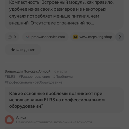
Компактность. Встроенный модуль, как правило,
удобнее из-за своих размеров и в некоторых
случаях потребляет меньше питания, чем
внешний. Отсутствие ограничений по…
0
propwashservice.com
www.mepsking.shop
f
Читать далее
Вопрос для Поиска с Алисой
6 марта
#ELRS
#Радиоуправление
#Проблемы
#ПрофессиональноеОборудование
Какие основные проблемы возникают при
использовании ELRS на профессиональном
оборудовании?
Алиса
На основе источников, возможны неточности