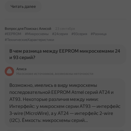
Читать далее
Вопрос для Поиска с Алисой
23 сентября
#EEPROM
#Микросхемы
#24серия
#93серия
#Разница
#ТехническиеХарактеристики
В чем разница между EEPROM микросхемами 24
и 93 серий?
Алиса
На основе источников, возможны неточности
Возможно, имелись в виду микросхемы
последовательной EEPROM Atmel серий АТ24 и
АТ93. Некоторые различия между ними:
Интерфейс: у микросхем серии АТ93 — интерфейс
3-wire (MicroWire), а у АТ24 — интерфейс 2-wire
(I2C). Ёмкость: микросхемы серий…