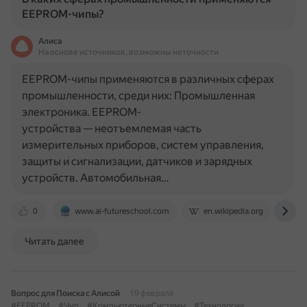
EEPROM-чипы?
Алиса
На основе источников, возможны неточности
EEPROM-чипы применяются в различных сферах
промышленности, среди них: Промышленная
электроника. EEPROM-
устройства — неотъемлемая часть
измерительных приборов, систем управления,
защиты и сигнализации, датчиков и зарядных
устройств. Автомобильная…
0
www.ai-futureschool.com
en.wikipedia.org
ww
Читать далее
Вопрос для Поиска с Алисой
19 февраля
#EEPROM
#Чип
#КомпьютерныеСистемы
#Технологии