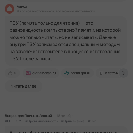
Алиса
На основе источников, возможны неточности
ПЗУ (память только для чтения) — это
разновидность компьютерной памяти, из которой
можно только читать, но не записывать. Данные
внутри ПЗУ записываются специальным методом
на заводе-изготовителе в процессе изготовления
ПЗУ. После записи…
0
digitalocean.ru
portal.tpu.ru
electro4u.net
Читать далее
Вопрос для Поиска с Алисой
18 декабря
#EEPROM
#Промышленность
#Применение
#Чип
В каких сферах промышленности применяются