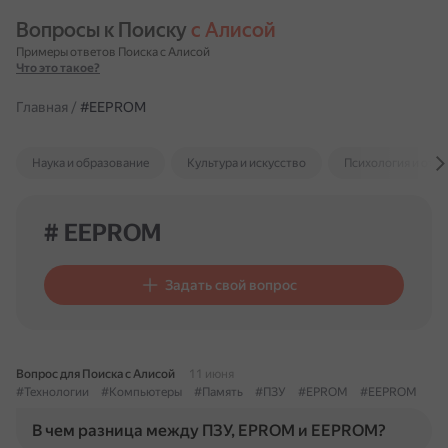
Вопросы к Поиску 
с Алисой
Примеры ответов Поиска с Алисой
Что это такое?
Главная
/
#EEPROM
Наука и образование
Культура и искусство
Психология и отн
# EEPROM
Задать свой вопрос
Вопрос для Поиска с Алисой
11 июня
#Технологии
#Компьютеры
#Память
#ПЗУ
#EPROM
#EEPROM
В чем разница между ПЗУ, EPROM и EEPROM?