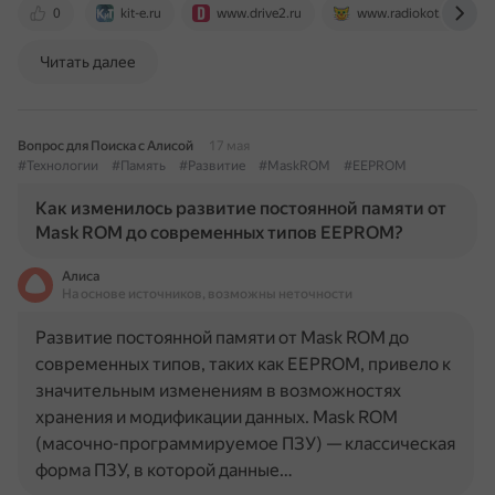
0
kit-e.ru
www.drive2.ru
www.radiokot.ru
Читать далее
Вопрос для Поиска с Алисой
17 мая
#Технологии
#Память
#Развитие
#MaskROM
#EEPROM
Как изменилось развитие постоянной памяти от
Mask ROM до современных типов EEPROM?
Алиса
На основе источников, возможны неточности
Развитие постоянной памяти от Mask ROM до
современных типов, таких как EEPROM, привело к
значительным изменениям в возможностях
хранения и модификации данных. Mask ROM
(масочно-программируемое ПЗУ) — классическая
форма ПЗУ, в которой данные…