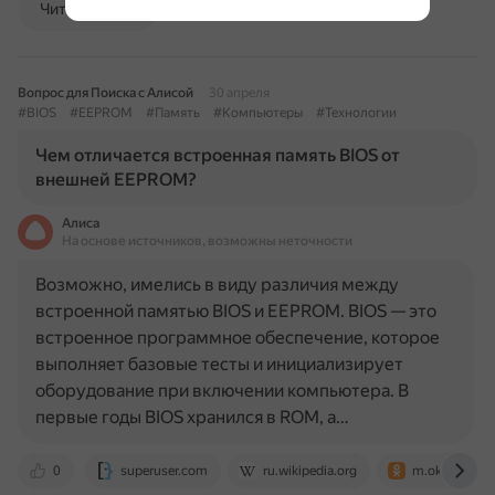
Читать далее
Вопрос для Поиска с Алисой
30 апреля
#BIOS
#EEPROM
#Память
#Компьютеры
#Технологии
Чем отличается встроенная память BIOS от
внешней EEPROM?
Алиса
На основе источников, возможны неточности
Возможно, имелись в виду различия между
встроенной памятью BIOS и EEPROM. BIOS — это
встроенное программное обеспечение, которое
выполняет базовые тесты и инициализирует
оборудование при включении компьютера. В
первые годы BIOS хранился в ROM, а…
0
superuser.com
ru.wikipedia.org
m.ok.ru