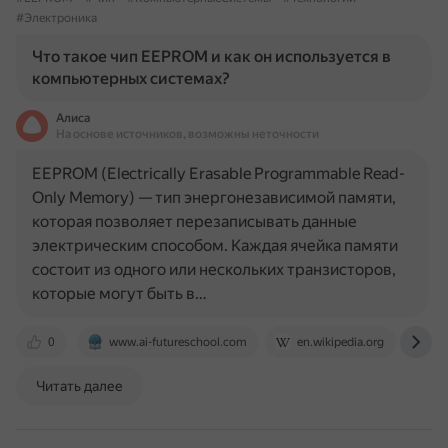
#Электроника
Что такое чип EEPROM и как он используется в
компьютерных системах?
Алиса
На основе источников, возможны неточности
EEPROM (Electrically Erasable Programmable Read-
Only Memory) — тип энергонезависимой памяти,
которая позволяет перезаписывать данные
электрическим способом. Каждая ячейка памяти
состоит из одного или нескольких транзисторов,
которые могут быть в…
0
www.ai-futureschool.com
en.wikipedia.org
ww
Читать далее