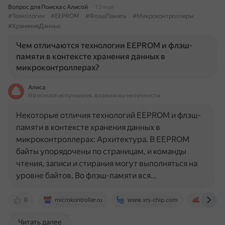
Вопрос для Поиска с Алисой
13 мая
#Технологии
#EEPROM
#ФлэшПамять
#Микроконтроллеры
#ХранениеДанных
Чем отличаются технологии EEPROM и флэш-
памяти в контексте хранения данных в
микроконтроллерах?
Алиса
На основе источников, возможны неточности
Некоторые отличия технологий EEPROM и флэш-
памяти в контексте хранения данных в
микроконтроллерах: Архитектура. В EEPROM
байты упорядочены по страницам, и команды
чтения, записи и стирания могут выполняться на
уровне байтов. Во флэш-памяти вся…
0
microkontroller.ru
www.xrs-chip.com
www.ic-
Читать далее