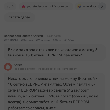
0
yourstudent-gemini.fandom.com
www.rlocman.ru
Читать далее
Вопрос для Поиска с Алисой
13 августа
#EEPROM
#Память
#Отличия
#8бит
#16бит
В чем заключаются ключевые отличия между 8-
битной и 16-битной EEPROM-памятью?
Алиса
На основе источников, возможны неточности
Некоторые ключевые отличия между 8-битной и
16-битной EEPROM-памятью: Объём памяти: 8-
битная EEPROM может хранить 512 килобит
данных, а 16-битная — 516 килобит (обычно, но не
всегда). Формат работы: 16-битная EEPROM
работает со словом, а не с…