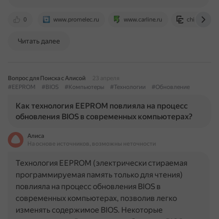
0
www.promelec.ru
www.carline.ru
chipenable.
Читать далее
Вопрос для Поиска с Алисой
23 апреля
#EEPROM
#BIOS
#Компьютеры
#Технологии
#Обновление
Как технология EEPROM повлияла на процесс
обновления BIOS в современных компьютерах?
Алиса
На основе источников, возможны неточности
Технология EEPROM (электрически стираемая
программируемая память только для чтения)
повлияла на процесс обновления BIOS в
современных компьютерах, позволив легко
изменять содержимое BIOS. Некоторые