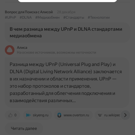
Вопрос для Поиска с Алисой
28 декабря
#UPnP
#DLNA
#Медиаобмен
#Стандарты
#Технологии
В чем разница между UPnP и DLNA стандартами
медиаобмена
Алиса
На основе источников, возможны неточности
Разница между UPnP (Universal Plug and Play) и
DLNA (Digital Living Network Alliance) заключается
в их назначении и области применения. UPnP —
это набор протоколов и стандартов,
разработанный для облегчения подключения и
взаимодействия различных…
0
skyeng.ru
www.overton.ru
ru.wikipedia.org
Читать далее