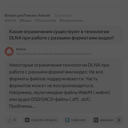
Вопрос для Поиска с Алисой
22 декабря
#DLNA
#Видео
#Технологии
#Ограничения
Какие ограничения существуют в технологии
DLNA при работе с разными форматами видео?
Алиса
На основе источников, возможны неточности
Некоторые ограничения технологии DLNA при
работе с разными форматами видео: Не все
форматы файлов поддерживаются. Часть
форматов может не воспроизводиться.
Например, мультимедиа-файлы WebM (.webm)
или аудио DSD/SACD-файлы (.dff, .dsf).
Проблемы…
0
club.dns-shop.ru
habr.com
www.sony.com