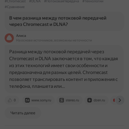
#Chromecast
#DLNA
#ПотоковаяПередача
#Технологии
#Сравнение
В чем разница между потоковой передачей
через Chromecast и DLNA?
Алиса
На основе источников, возможны неточности
Разница между потоковой передачей через
Chromecast и DLNA заключается в том, что каждая
из этих технологий имеет свои особенности и
предназначена для разных целей. Chromecast
позволяет транслировать контент и приложения с
телефона, планшета или…
0
www.sony.ru
stereo.ru
dzen.ru
www.
Читать далее