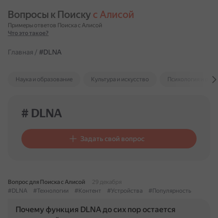
Вопросы к Поиску 
с Алисой
Примеры ответов Поиска с Алисой
Что это такое?
Главная
/
#DLNA
Наука и образование
Культура и искусство
Психология и отн
# DLNA
Задать свой вопрос
Вопрос для Поиска с Алисой
29 декабря
#DLNA
#Технологии
#Контент
#Устройства
#Популярность
Почему функция DLNA до сих пор остается