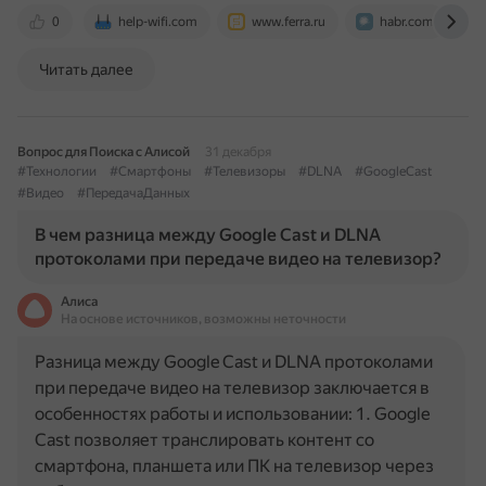
0
help-wifi.com
www.ferra.ru
habr.com
Читать далее
Вопрос для Поиска с Алисой
31 декабря
#Технологии
#Смартфоны
#Телевизоры
#DLNA
#GoogleCast
#Видео
#ПередачаДанных
В чем разница между Google Cast и DLNA
протоколами при передаче видео на телевизор?
Алиса
На основе источников, возможны неточности
Разница между Google Cast и DLNA протоколами
при передаче видео на телевизор заключается в
особенностях работы и использовании: 1. Google
Cast позволяет транслировать контент со
смартфона, планшета или ПК на телевизор через