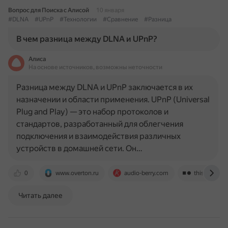
Вопрос для Поиска с Алисой
10 января
#DLNA
#UPnP
#Технологии
#Сравнение
#Разница
В чем разница между DLNA и UPnP?
Алиса
На основе источников, возможны неточности
Разница между DLNA и UPnP заключается в их
назначении и области применения. UPnP (Universal
Plug and Play) — это набор протоколов и
стандартов, разработанный для облегчения
подключения и взаимодействия различных
устройств в домашней сети. Он…
0
www.overton.ru
audio-berry.com
thisvsthat.io
Читать далее