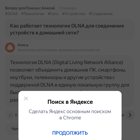
Вопрос для Поиска с Алисой
19 января
#DLNA
#Технологии
#Сеть
#Устройства
#Соединение
Как работает технология DLNA для соединения
устройств в домашней сети?
Алиса
На основе источников, возможны неточности
Технология DLNA (Digital Living Network Alliance)
позволяет объединить домашние ПК, смартфоны,
ноутбуки, телевизоры и другие устройства с
поддержкой DLNA в единую локальную группу для
быстрого доступа и взаимодействия с данными
различного размера и…
Поиск в Яндексе
Сделать Яндекс основным поиском
0
help-wifi.com
skyeng.ru
thecode.media
в Сhrome
Читать далее
ПРОДОЛЖИТЬ