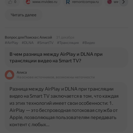
0
www.mvideo.ru
remontcompa.ru
www.lg.co
Читать далее
Вопрос для Поиска с Алисой
31 декабря
#AirPlay
#DLNA
#SmartTV
#Трансляция
#Видео
В чем разница между AirPlay и DLNA при
трансляции видео на Smart TV?
Алиса
На основе источников, возможны неточности
Разница между AirPlay и DLNA при трансляции
видео на Smart TV заключается в том, что каждая
из этих технологий имеет свои особенности: 1.
AirPlay — это беспроводная потоковая служба от
Apple, позволяющая пользователям передавать
контент с любых…