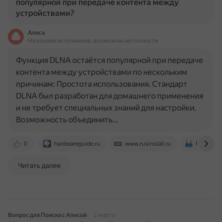
популярной при передаче контента между
устройствами?
Алиса
На основе источников, возможны неточности
Функция DLNA остаётся популярной при передаче
контента между устройствами по нескольким
причинам: Простота использования. Стандарт
DLNA был разработан для домашнего применения
и не требует специальных знаний для настройки.
Возможность объединить…
0
hardwareguide.ru
www.rusinstall.ru
help-wifi
Читать далее
Вопрос для Поиска с Алисой
2 марта