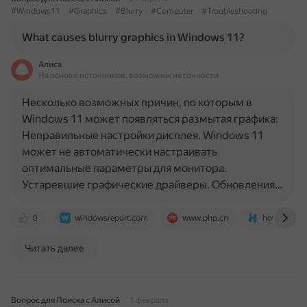
#Windows11
#Graphics
#Blurry
#Computer
#Troubleshooting
What causes blurry graphics in Windows 11?
Алиса
На основе источников, возможны неточности
Несколько возможных причин, по которым в
Windows 11 может появляться размытая графика:
Неправильные настройки дисплея. Windows 11
может не автоматически настраивать
оптимальные параметры для монитора.
Устаревшие графические драйверы. Обновления…
0
windowsreport.com
www.php.cn
howpremiu
Читать далее
Вопрос для Поиска с Алисой
1 февраля