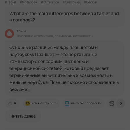
#Tablet
#Notebook
#Difference
#Computer
#Gadget
What are the main differences between a tablet and
a notebook?
Алиса
На основе источников, возможны неточности
Основные различия между планшетом и
ноутбуком: Планшет — это портативный
компьютер с сенсорным дисплеем и
операционной системой, который предлагает
ограниченные вычислительные возможности и
меньше ноутбука. Планшет можно использовать в
режиме…
0
www.diffzy.com
www.technopark.ru
www.worl
Читать далее