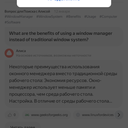
Вопрос для Поиска с Алисой
12 января
#WindowManager
#WindowSystem
#Benefits
#Usage
#Computer
#Software
What are the benefits of using a window manager
instead of traditional window system?
Алиса
На основе источников, возможны неточности
Некоторые преимущества использования
оконного менеджера вместо традиционной среды
рабочего стола: Экономия ресурсов. Окно-
менеджер использует меньше памяти и
процессора, чем среда рабочего стола.
Настройка. В отличие от среды рабочего стола…
0
www.geeksforgeeks.org
www.linuxfordevices.com
Читать далее