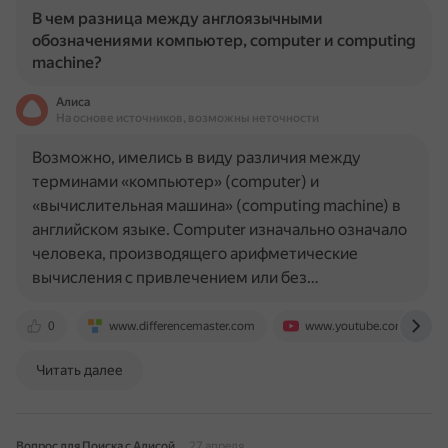
В чем разница между англоязычными
обозначениями компьютер, computer и computing
machine?
Алиса
На основе источников, возможны неточности
Возможно, имелись в виду различия между
терминами «компьютер» (computer) и
«вычислительная машина» (computing machine) в
английском языке. Computer изначально означало
человека, производящего арифметические
вычисления с привлечением или без…
0
www.differencemaster.com
www.youtube.com
Читать далее
Вопрос для Поиска с Алисой
27 апреля