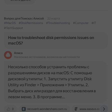
Вопрос для Поиска с Алисой
22 марта
#MacOS
#DiskPermissions
#Troubleshooting
#Computer
#IT
#TechSupport
How to troubleshoot disk permissions issues on
macOS?
Алиса
На основе источников, возможны неточности
Несколько способов устранить проблемы с
разрешениями дисков на macOS: С помощью
дисковой утилиты: 1. Запустить утилиту Disk
Utility из Finder > Приложения > Утилиты. 2.
Выбрать диск или раздел для восстановления в
левом меню. 3. В программе…
0
recoverit.wondershare.com.ru
www.easeus.com