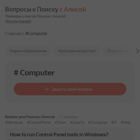
Вопросы к Поиску 
с Алисой
Примеры ответов Поиска с Алисой
Что это такое?
Главная
/
#Computer
Наука и образование
Культура и искусство
Психология и отн
# Computer
Задать свой вопрос
Вопрос для Поиска с Алисой
21 декабря
#Windows
#ControlPanel
#Tools
#HowTo
#Computer
#IT
#Help
How to run Control Panel tools in Windows?