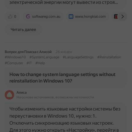
электрической энергии могут вывести из строя…
0
softwareg.com.au
www.hongkiat.com
www.r
Читать далее
Вопрос для Поиска с Алисой
26 января
#Windows10
#SystemLanguage
#LanguageSettings
#Reinstallation
#Computer
#IT
#Help
How to change system language settings without
reinstallation in Windows 10?
Алиса
На основе источников, возможны неточности
Чтобы изменить языковые настройки системы без
переустановки в Windows 10, нужно: 1.
Отключить синхронизацию языковых настроек.
Для этого нужно открыть «Настройки», перейти в