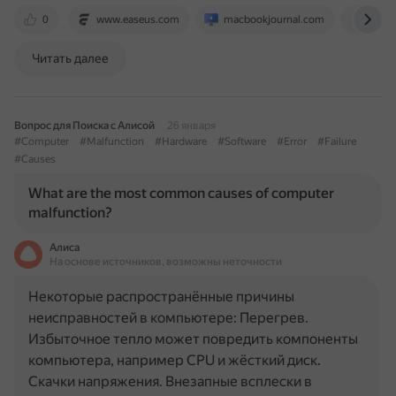
0
www.easeus.com
macbookjournal.com
suppo
Читать далее
Вопрос для Поиска с Алисой
26 января
#Computer
#Malfunction
#Hardware
#Software
#Error
#Failure
#Causes
What are the most common causes of computer
malfunction?
Алиса
На основе источников, возможны неточности
Некоторые распространённые причины
неисправностей в компьютере: Перегрев.
Избыточное тепло может повредить компоненты
компьютера, например CPU и жёсткий диск.
Скачки напряжения. Внезапные всплески в