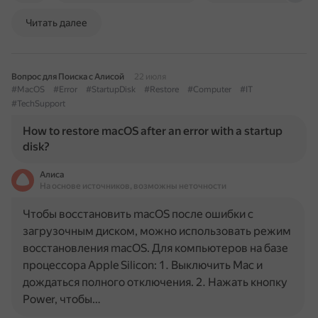
Читать далее
Вопрос для Поиска с Алисой
22 июля
#MacOS
#Error
#StartupDisk
#Restore
#Computer
#IT
#TechSupport
How to restore macOS after an error with a startup
disk?
Алиса
На основе источников, возможны неточности
Чтобы восстановить macOS после ошибки с
загрузочным диском, можно использовать режим
восстановления macOS. Для компьютеров на базе
процессора Apple Silicon: 1. Выключить Mac и
дождаться полного отключения. 2. Нажать кнопку
Power, чтобы…