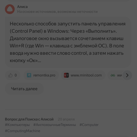
Алиса
На основе источников, возможны неточности
Несколько способов запустить панель управления
(Control Panel) в Windows: Через «Выполнить».
Диалоговое окно вызывается сочетанием клавиш
Win+R (где Win — клавиша с эмблемой ОС). В поле
ввода нужно ввести слово control, а затем нажать
кнопку «Ок»…
0
remontka.pro
www.minitool.com
www.geeksf
Читать далее
Вопрос для Поиска с Алисой
20 апреля
#Компьютеры
#АнглоязычныеТермины
#Computer
#ComputingMachine