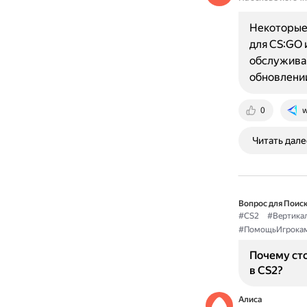
Некоторые 
для CS:GO 
обслуживан
обновлени
0
w
Читать дале
Вопрос для Поиск
#CS2
#Вертика
#ПомощьИгрока
Почему ст
в CS2?
Алиса