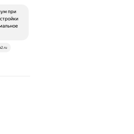
шум при
астройки
имальное
a2.ru