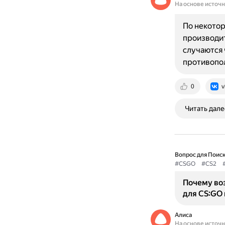
На основе источ
По некотор
производит
случаются 
противоп
0
v
Читать дале
Вопрос для Поиск
#CSGO
#CS2
Почему во
для CS:GO 
Алиса
На основе источ