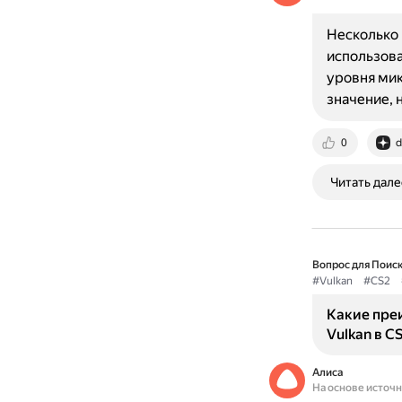
Несколько 
использова
уровня мик
значение, 
0
d
Читать дале
Вопрос для Поиск
#Vulkan
#CS2
Какие пре
Vulkan в CS
Алиса
На основе источ