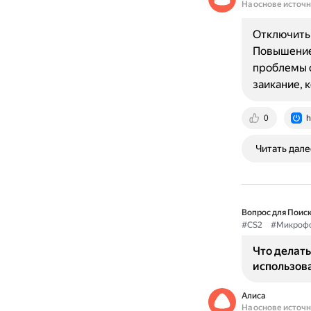
На основе источ
Отключить 
Повышение
проблемы с
заикание, 
0
h
Читать дале
Вопрос для Поиск
#CS2
#Микроф
Что делать
использов
Алиса
На основе источ