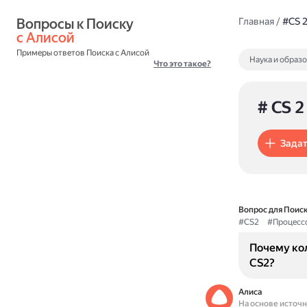
Вопросы к Поиску 
Главная
/
#CS 
с Алисой
Примеры ответов Поиска с Алисой
Наука и образ
Что это такое?
# CS 2
Задат
Вопрос для Поиск
#CS2
#Процесс
Почему ко
CS2?
Алиса
На основе источ