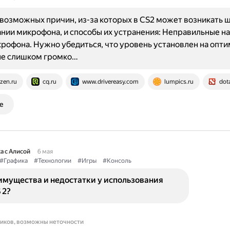
возможных причин, из-за которых в CS2 может возникать 
нии микрофона, и способы их устранения: Неправильные н
рофона. Нужно убедиться, что уровень установлен на опт
не слишком громко…
zen.ru
cq.ru
www.drivereasy.com
lumpics.ru
dot
е
а с Алисой
6 мая
#Графика
#Технологии
#Игры
#Консоль
имущества и недостатки у использования
 2?
ников, возможны неточности