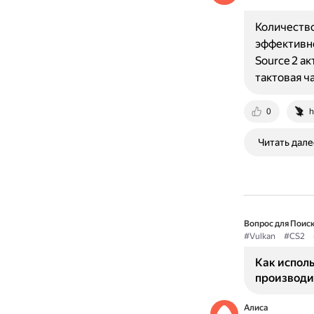
Количество
эффективно
Source 2 а
тактовая ч
0
h
Читать дале
Вопрос для Поиск
#Vulkan
#CS2
Как исполь
производи
Алиса