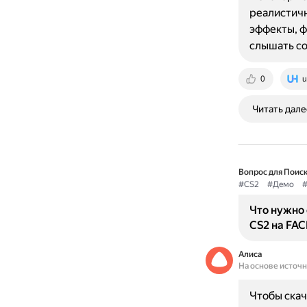
реалистичн
эффекты, ф
слышать со
0
u
Читать дале
Вопрос для Поиск
#CS2
#Демо
#
Что нужно 
CS2 на FAC
Алиса
На основе источ
Чтобы скач