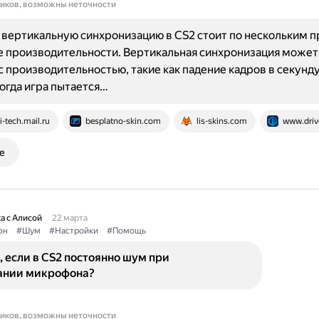
ников, возможны неточности
вертикальную синхронизацию в CS2 стоит по нескольким п
 производительности. Вертикальная синхронизация может
 производительностью, такие как падение кадров в секунду
когда игра пытается…
i-tech.mail.ru
besplatno-skin.com
lis-skins.com
www.driv
е
а с Алисой
22 марта
он
#Шум
#Настройки
#Помощь
, если в CS2 постоянно шум при
ании микрофона?
ников, возможны неточности