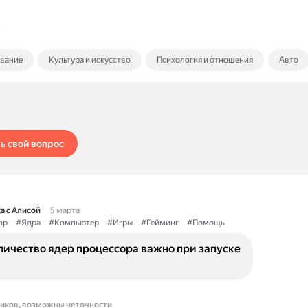
2
ование
Культура и искусство
Психология и отношения
Авто
ь свой вопрос
а с Алисой
5 марта
ор
#Ядра
#Компьютер
#Игры
#Гейминг
#Помощь
личество ядер процессора важно при запуске
ников, возможны неточности