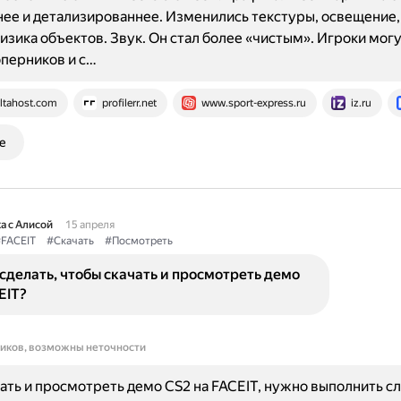
ее и детализированнее. Изменились текстуры, освещение, 
изика объектов. Звук. Он стал более «чистым». Игроки мог
перников и с…
ltahost.com
profilerr.net
www.sport-express.ru
iz.ru
е
а с Алисой
15 апреля
FACEIT
#Скачать
#Посмотреть
сделать, чтобы скачать и просмотреть демо
EIT?
ников, возможны неточности
ать и просмотреть демо CS2 на FACEIT, нужно выполнить 