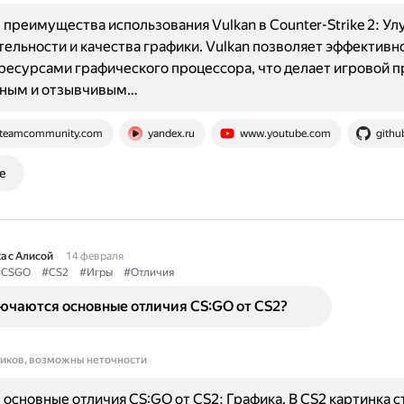
преимущества использования Vulkan в Counter-Strike 2: У
ельности и качества графики. Vulkan позволяет эффективн
ресурсами графического процессора, что делает игровой п
вным и отзывчивым…
teamcommunity.com
yandex.ru
www.youtube.com
githu
е
а с Алисой
14 февраля
#CSGO
#CS2
#Игры
#Отличия
ючаются основные отличия CS:GO от CS2?
ников, возможны неточности
основные отличия CS:GO от CS2: Графика. В CS2 картинка с