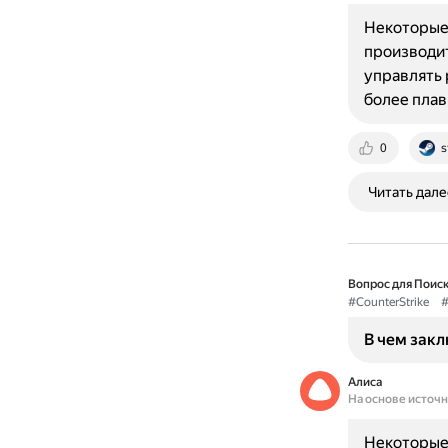
Некоторые 
производит
управлять 
более пла
0
s
Читать дале
Вопрос для Поиск
#CounterStrike
В чем закл
Алиса
На основе источ
Некоторые 