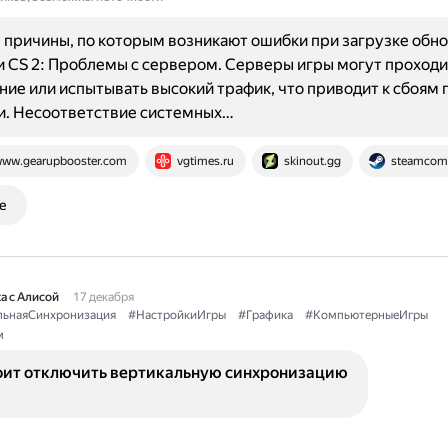
причины, по которым возникают ошибки при загрузке обн
и CS 2: Проблемы с сервером. Серверы игры могут проходи
ие или испытывать высокий трафик, что приводит к сбоям 
и. Несоответствие системных…
ww.gearupbooster.com
vgtimes.ru
skinout.gg
steamcom
е
а с Алисой
17 декабря
льнаяСинхронизация
#НастройкиИгры
#Графика
#КомпьютерныеИгры
м
оит отключить вертикальную синхронизацию