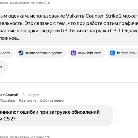
ников, возможны неточности
ым оценкам, использование Vulkan в Counter-Strike 2 може
ельность. Это связано с тем, что при работе с этим графич
частые просадки загрузки GPU и ниже загрузка CPU. Однако
оложное…
k.com
steamcommunity.com
www.ixbt.com
hi-tech.mail.
е
а с Алисой
31 августа
#Ошибки
#Загрузка
#Обновления
зникают ошибки при загрузке обновлений
и CS 2?
ников, возможны неточности