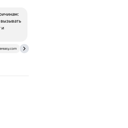
ричинам:
 вызывать
 и
ereasy.com
www.youtube.com