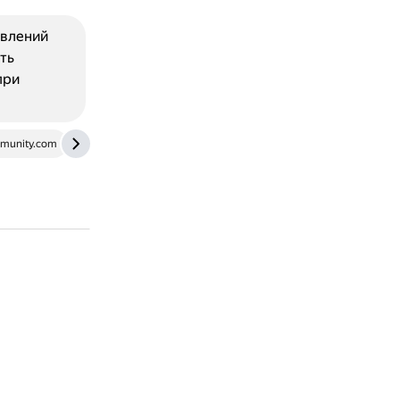
овлений
ть
при
munity.com
lumpics.ru