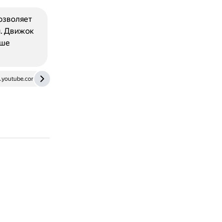
озволяет
й. Движок
ыше
youtube.com