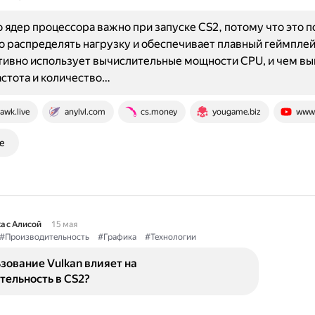
 ядер процессора важно при запуске CS2, потому что это п
 распределять нагрузку и обеспечивает плавный геймпле
ктивно использует вычислительные мощности CPU, и чем в
астота и количество…
awk.live
anylvl.com
cs.money
yougame.biz
www.
е
а с Алисой
15 мая
#Производительность
#Графика
#Технологии
зование Vulkan влияет на
тельность в CS2?