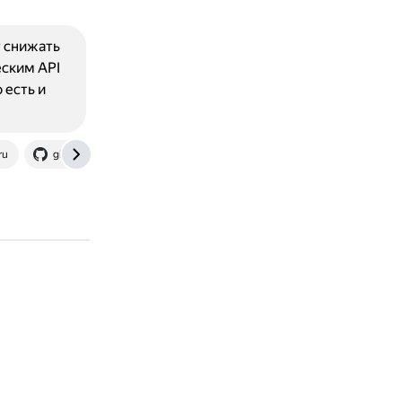
т снижать
еским API
 есть и
ru
github.com