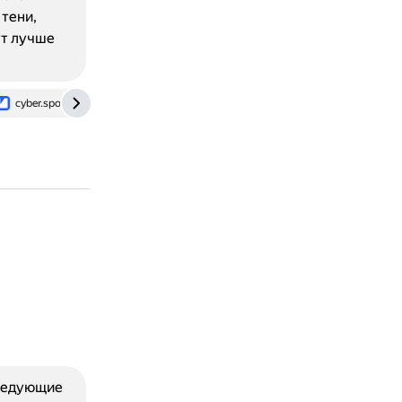
тени,
ут лучше
cyber.sports.ru
cyber.sports.ru
ru.csgo.com
следующие