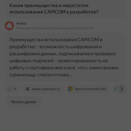
Какие преимущества и недостатки
использования CAPICOM в разработке?
Алиса
На основе источников, возможны неточности
Преимущества использования CAPICOM в
разработке: - возможность шифрования и
расшифровки данных, подписывания и проверки
цифровых подписей; - ориентированность на
работу с сертификатами и всё, что с ними связано
(хранилища, списки отзыва…
0
www.cryptopro.ru
learn.microsoft.com
www.c
Читать далее