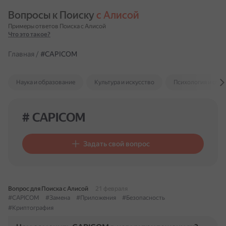
Вопросы к Поиску 
с Алисой
Примеры ответов Поиска с Алисой
Что это такое?
Главная
/
#CAPICOM
Наука и образование
Культура и искусство
Психология и отн
# CAPICOM
Задать свой вопрос
Вопрос для Поиска с Алисой
21 февраля
#CAPICOM
#Замена
#Приложения
#Безопасность
#Криптография