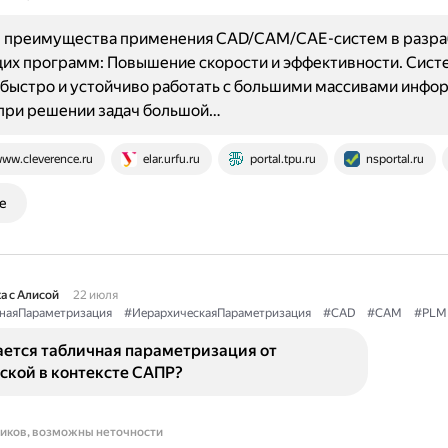
 преимущества применения CAD/CAM/CAE-систем в разра
их программ: Повышение скорости и эффективности. Сист
быстро и устойчиво работать с большими массивами инфо
 при решении задач большой…
ww.cleverence.ru
elar.urfu.ru
portal.tpu.ru
nsportal.ru
е
а с Алисой
22 июля
наяПараметризация
#ИерархическаяПараметризация
#CAD
#CAM
#PLM
ается табличная параметризация от
ской в контексте САПР?
ников, возможны неточности