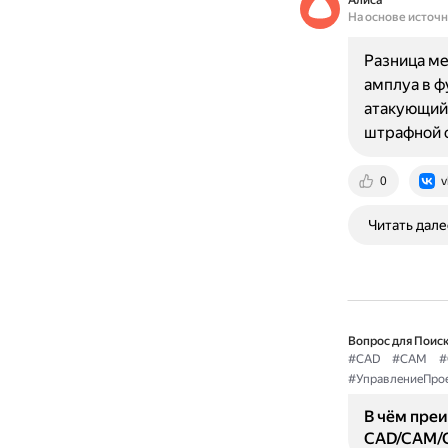
Алиса
На основе источ
Разница м
амплуа в ф
атакующий 
штрафной 
0
v
Читать дале
Вопрос для Поиск
#CAD
#CAM
#
#УправлениеПро
В чём пре
CAD/CAM/