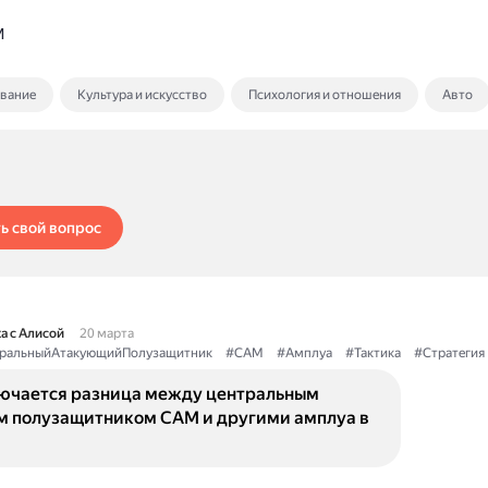
M
ование
Культура и искусство
Психология и отношения
Авто
ь свой вопрос
а с Алисой
20 марта
ральныйАтакующийПолузащитник
#CAM
#Амплуа
#Тактика
#Стратегия
лючается разница между центральным
 полузащитником CAM и другими амплуа в