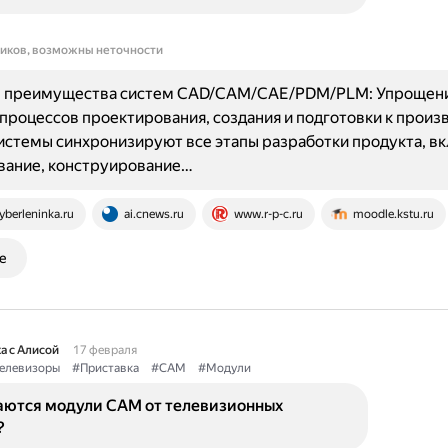
ников, возможны неточности
 преимущества систем CAD/CAM/CAE/PDM/PLM: Упрощени
процессов проектирования, создания и подготовки к произ
истемы синхронизируют все этапы разработки продукта, в
вание, конструирование…
yberleninka.ru
ai.cnews.ru
www.r-p-c.ru
moodle.kstu.ru
е
а с Алисой
17 февраля
елевизоры
#Приставка
#CAM
#Модули
аются модули CAM от телевизионных
?