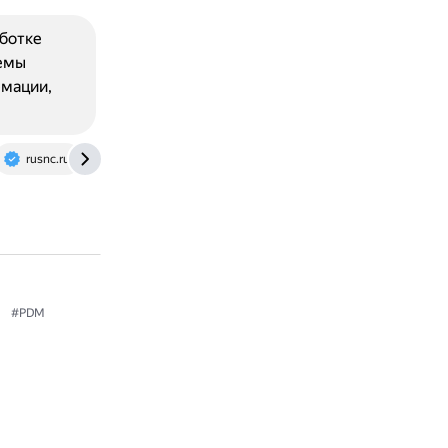
ботке
емы
рмации,
rusnc.ru
#PDM