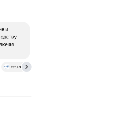
е и
водству
ключая
tstu.ru