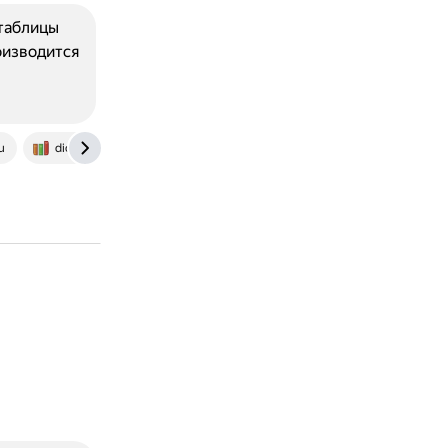
 таблицы
оизводится
u
dic.academic.ru