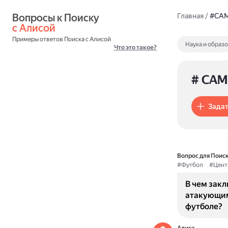
Вопросы к Поиску 
Главная
/
#CA
с Алисой
Примеры ответов Поиска с Алисой
Наука и образ
Что это такое?
# CAM
Задат
Вопрос для Поиск
#Футбол
#Цент
В чем зак
атакующим
футболе?