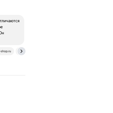
отличаются
ое
Он
-shop.ru
www.ozon.ru
www.domica.ru
tarelka.pro