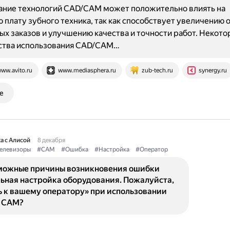
ание технологий CAD/CAM может положительно влиять на
 плату зубного техника, так как способствует увеличению
х заказов и улучшению качества и точности работ. Некото
тва использования CAD/CAM…
ww.avito.ru
www.mediasphera.ru
zub-tech.ru
synergy.ru
е
а с Алисой
8 декабря
елевизоры
#CAM
#Ошибка
#Настройка
#Оператор
можные причины возникновения ошибки
ьная настройка оборудования. Пожалуйста,
ь к вашему оператору» при использовании
 CAM?