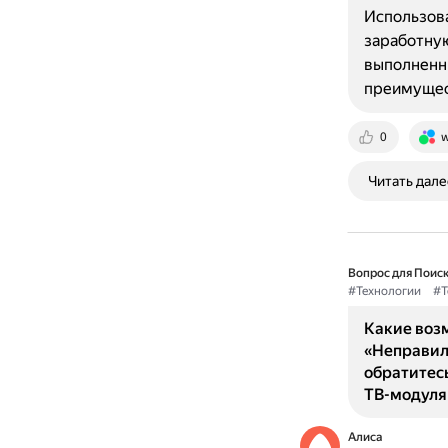
Использов
заработную
выполненны
преимущес
0
w
Читать дале
Вопрос для Поиск
#Технологии
#Т
Какие воз
«Неправил
обратитес
ТВ-модуля
Алиса