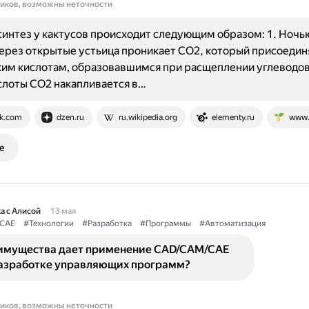
ников, возможны неточности
нтез у кактусов происходит следующим образом: 1. Ночь
ерез открытые устьица проникает CO2, который присоедин
им кислотам, образовавшимся при расщеплении углеводов.
слоты CO2 накапливается в…
k.com
dzen.ru
ru.wikipedia.org
elementy.ru
www.
е
а с Алисой
13 мая
CAE
#Технологии
#Разработка
#Программы
#Автоматизация
имущества дает применение CAD/CAM/CAE
разработке управляющих программ?
ников, возможны неточности