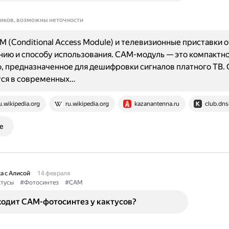
ников, возможны неточности
 (Conditional Access Module) и телевизионные приставки 
нию и способу использования. CAM-модуль — это компактн
, предназначенное для дешифровки сигналов платного ТВ. 
тся в современных…
u.wikipedia.org
ru.wikipedia.org
kazanantenna.ru
club.dns
е
а с Алисой
14 февраля
тусы
#Фотосинтез
#CAM
ходит CAM-фотосинтез у кактусов?