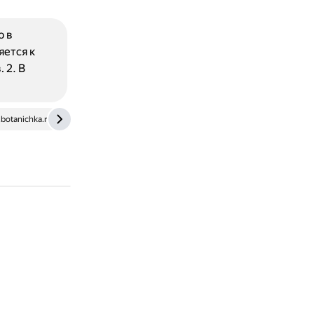
ю в
яется к
 2. В
botanichka.ru