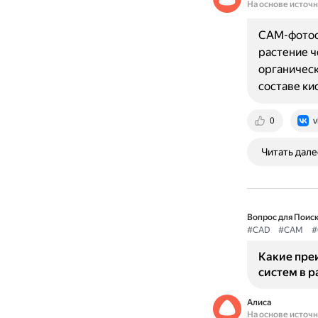
На основе источ
CAM-фотоси
растение ч
органическ
составе ки
0
v
Читать дале
Вопрос для Поиск
#CAD
#CAM
#
Какие пре
систем в 
Алиса
На основе источ