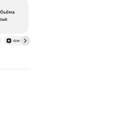
 объёма
рые
dzen.ru