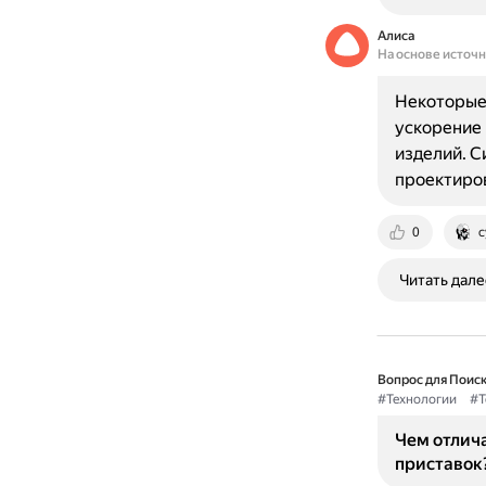
Алиса
На основе источ
Некоторые
ускорение 
изделий. С
проектиро
0
c
Читать дале
Вопрос для Поиск
#Технологии
#Т
Чем отлич
приставок