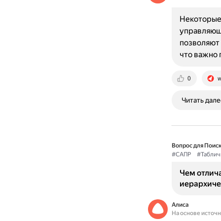
Некоторые
управляющ
позволяют 
что важно
0
w
Читать дале
Вопрос для Поиск
#САПР
#Таблич
Чем отлич
иерархиче
Алиса
На основе источ