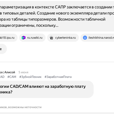
параметризация в контексте САПР заключается в создании
 типовых деталей. Создание нового экземпляра детали пр
ра из таблицы типоразмеров. Возможности табличной
зации ограничены, поскольку…
ab18.ipu.ru
ru.ruwiki.ru
cyberleninka.ru
ileshikhina.narod.r
е
а с Алисой
5 июня
CAD
#CAM
#ЗубнойТехник
#ЗаработнаяПлата
логии CAD/CAM влияют на заработную плату
хника?
ников, возможны неточности