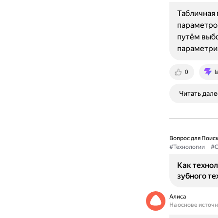
Табличная 
параметров
путём выбо
параметри
0
l
Читать дале
Вопрос для Поиск
#Технологии
#
Как техно
зубного те
Алиса
На основе источ