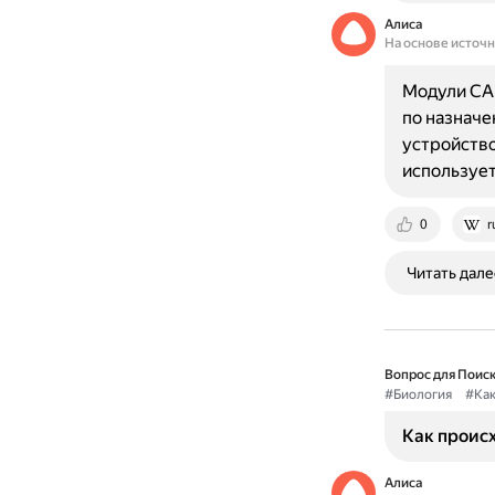
Алиса
На основе источ
Модули CAM
по назначе
устройство
используе
0
r
Читать дале
Вопрос для Поиск
#Биология
#Как
Как проис
Алиса