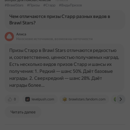
Вопрос для Поиска с Алисой
18 июля
#BrawlStars
#Призы
#Старр
#ВидыПризов
Чем отличаются призы Старр разных видов в
Brawl Stars?
Алиса
На основе источников, возможны неточности
Призы Старр в Brawl Stars отличаются редкостью
и, соответственно, ценностью получаемых наград.
Есть несколько видов призов Старр и шансы их
получения: 1. Редкий — шанс 50%. Даёт базовые
награды. 2. Сверхредкий — шанс 28%. Даёт
награды более…
0
levelpush.com
brawlstars.fandom.com
afkga
Читать далее