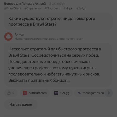
Вопрос для Поиска с Алисой
3 сентября
#BrawlStars
#Стратегии
#Прогресс
#Игры
#Гайд
Какие существуют стратегии для быстрого
прогресса в Brawl Stars?
Алиса
На основе источников, возможны неточности
Несколько стратегий для быстрого прогресса в
Brawl Stars: Сосредоточиться на сериях побед.
Последовательные победы обеспечивают
увеличение трофеев, поэтому нужно играть
последовательно и избегать ненужных рисков.
Выбирать правильных бойцов…
0
buffbuff.com
1v9.gg
theriagames.com
Читать далее