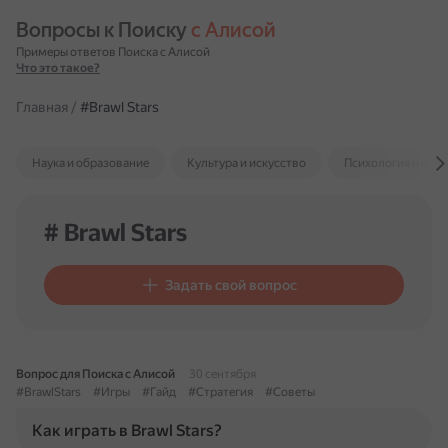
Вопросы к Поиску 
с Алисой
Примеры ответов Поиска с Алисой
Что это такое?
Главная
/
#Brawl Stars
Наука и образование
Культура и искусство
Психология и отн
# Brawl Stars
Задать свой вопрос
Вопрос для Поиска с Алисой
30 сентября
#BrawlStars
#Игры
#Гайд
#Стратегия
#Советы
Как играть в Brawl Stars?