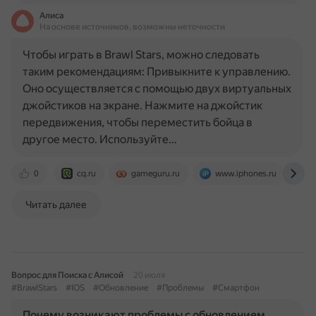
Алиса
На основе источников, возможны неточности
Чтобы играть в Brawl Stars, можно следовать
таким рекомендациям: Привыкните к управлению.
Оно осуществляется с помощью двух виртуальных
джойстиков на экране. Нажмите на джойстик
передвижения, чтобы переместить бойца в
другое место. Используйте…
0
cq.ru
gameguru.ru
www.iphones.ru
o
Читать далее
Вопрос для Поиска с Алисой
20 июля
#BrawlStars
#IOS
#Обновление
#Проблемы
#Смартфон
Почему возникают проблемы с обновлением