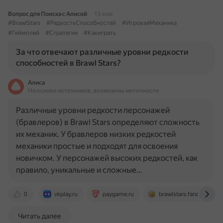
Вопрос для Поиска с Алисой
15 мая
#BrawlStars
#РедкостьСпособностей
#ИгроваяМеханика
#Геймплей
#Стратегия
#Какиграть
За что отвечают различные уровни редкости
способностей в Brawl Stars?
Алиса
На основе источников, возможны неточности
Различные уровни редкости персонажей
(бравлеров) в Brawl Stars определяют сложность
их механик. У бравлеров низких редкостей
механики простые и подходят для освоения
новичком. У персонажей высоких редкостей, как
правило, уникальные и сложные…
0
vkplay.ru
paygame.ru
brawlstars.fandom.com
Читать далее