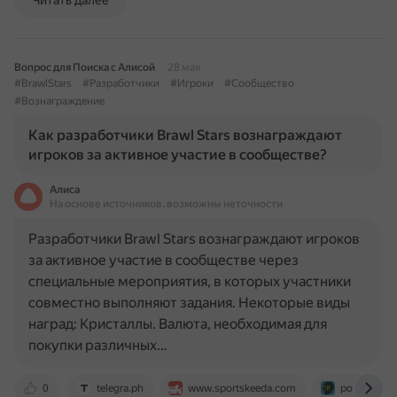
Читать далее
Вопрос для Поиска с Алисой
28 мая
#BrawlStars
#Разработчики
#Игроки
#Сообщество
#Вознаграждение
Как разработчики Brawl Stars вознаграждают
игроков за активное участие в сообществе?
Алиса
На основе источников, возможны неточности
Разработчики Brawl Stars вознаграждают игроков
за активное участие в сообществе через
специальные мероприятия, в которых участники
совместно выполняют задания. Некоторые виды
наград: Кристаллы. Валюта, необходимая для
покупки различных…
0
telegra.ph
www.sportskeeda.com
portalvirtual