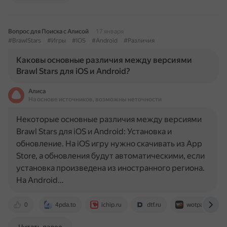
Вопрос для Поиска с Алисой
17 января
#BrawlStars
#Игры
#IOS
#Android
#Различия
Каковы основные различия между версиями
Brawl Stars для iOS и Android?
Алиса
На основе источников, возможны неточности
Некоторые основные различия между версиями
Brawl Stars для iOS и Android: Установка и
обновление. На iOS игру нужно скачивать из App
Store, а обновления будут автоматическими, если
установка произведена из иностранного региона.
На Android…
0
4pda.to
ichip.ru
dtf.ru
wotpack.ru