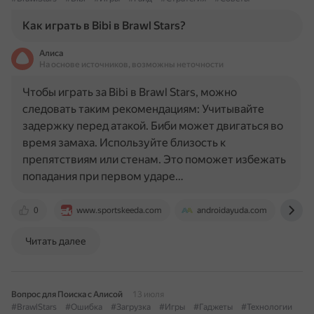
Как играть в Bibi в Brawl Stars?
Алиса
На основе источников, возможны неточности
Чтобы играть за Bibi в Brawl Stars, можно
следовать таким рекомендациям: Учитывайте
задержку перед атакой. Биби может двигаться во
время замаха. Используйте близость к
препятствиям или стенам. Это поможет избежать
попадания при первом ударе…
0
www.sportskeeda.com
androidayuda.com
br
Читать далее
Вопрос для Поиска с Алисой
13 июля
#BrawlStars
#Ошибка
#Загрузка
#Игры
#Гаджеты
#Технологии