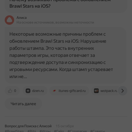
Brawl Stars на iOS?
Алиса
На основе источников, возможны неточности
Некоторые возможные причины проблем с
обновлением Brawl Stars на iOS: Нарушение
работы штампа. Это часть внутренних
параметров игры, которая отвечает за
подтверждение доступа и синхронизацию с
игровыми ресурсами. Когда штамп устаревает
или не…
0
dzen.ru
itunes-giftcard.ru
wotpack.ru
Читать далее
Вопрос для Поиска с Алисой
15 октября
#BrawlStars
#Bibi
#Игры
#Гайд
#Стратегия
#Советы