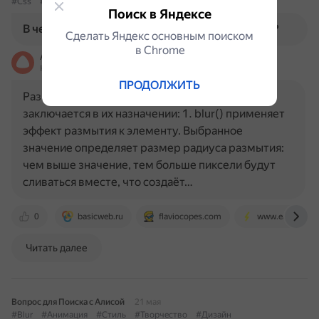
#Css
#Blur
#BlurRadius
#Разница
#Css3
Поиск в Яндексе
В чем разница между blur() и blur-radius в CSS?
Сделать Яндекс основным поиском
в Сhrome
Алиса
На основе источников, возможны неточности
ПРОДОЛЖИТЬ
Разница между blur() и blur-radius в CSS
заключается в их назначении: 1. blur() применяет
эффект размытия к элементу. Выбранное
значение определяет размер радиуса размытия:
чем выше значение, тем больше пиксели будут
сливаться вместе, что создаёт…
0
basicweb.ru
flaviocopes.com
www.easeout.c
Читать далее
Вопрос для Поиска с Алисой
21 мая
#Blur
#Анимация
#Стиль
#Творчество
#Дизайн