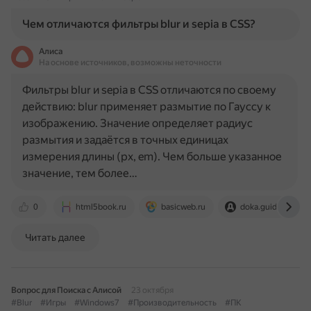
Чем отличаются фильтры blur и sepia в CSS?
Алиса
На основе источников, возможны неточности
Фильтры blur и sepia в CSS отличаются по своему
действию: blur применяет размытие по Гауссу к
изображению. Значение определяет радиус
размытия и задаётся в точных единицах
измерения длины (px, em). Чем больше указанное
значение, тем более…
0
html5book.ru
basicweb.ru
doka.guide
Читать далее
Вопрос для Поиска с Алисой
23 октября
#Blur
#Игры
#Windows7
#Производительность
#ПК