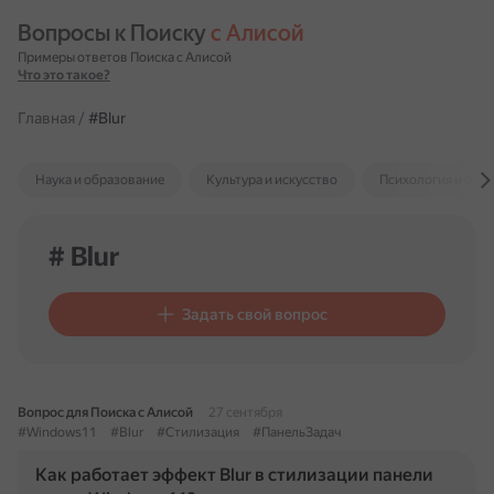
Вопросы к Поиску 
с Алисой
Примеры ответов Поиска с Алисой
Что это такое?
Главная
/
#Blur
Наука и образование
Культура и искусство
Психология и отн
# Blur
Задать свой вопрос
Вопрос для Поиска с Алисой
27 сентября
#Windows11
#Blur
#Стилизация
#ПанельЗадач
Как работает эффект Blur в стилизации панели