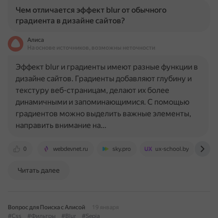
Чем отличается эффект blur от обычного
градиента в дизайне сайтов?
Алиса
На основе источников, возможны неточности
Эффект blur и градиенты имеют разные функции в
дизайне сайтов. Градиенты добавляют глубину и
текстуру веб-страницам, делают их более
динамичными и запоминающимися. С помощью
градиентов можно выделить важные элементы,
направить внимание на…
0
webdevnet.ru
sky.pro
ux-school.by
w
Читать далее
Вопрос для Поиска с Алисой
19 января
#Css
#Фильтры
#Blur
#Sepia