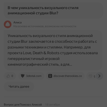
В чем уникальность визуального стиля
анимационной студии Blur?
Алиса
На основе источников, возможны неточности
Уникальность визуального стиля анимационной
студии Blur заключается в способности работать с
разными техниками и стилями. Например, для
проекта Love, Death & Robots студия использовала
гиперреалистичный игровой
кинематографический стиль, а для…
0
3dtotal.com
discover.therookies.co
geo-g.fa
Читать далее
Вопрос для Поиска с Алисой
18 октября