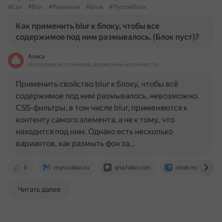
#Css
#Blur
#Размытие
#Блок
#Пустойблок
Как применить blur к блоку, чтобы все
содержимое под ним размывалось. (Блок пуст)?
Алиса
На основе источников, возможны неточности
Применить свойство blur к блоку, чтобы всё
содержимое под ним размывалось, невозможно.
CSS-фильтры, в том числе blur, применяются к
контенту самого элемента, а не к тому, что
находится под ним. Однако есть несколько
вариантов, как размыть фон за…
0
myrusakov.ru
qna.habr.com
otvet.mail.ru
Читать далее