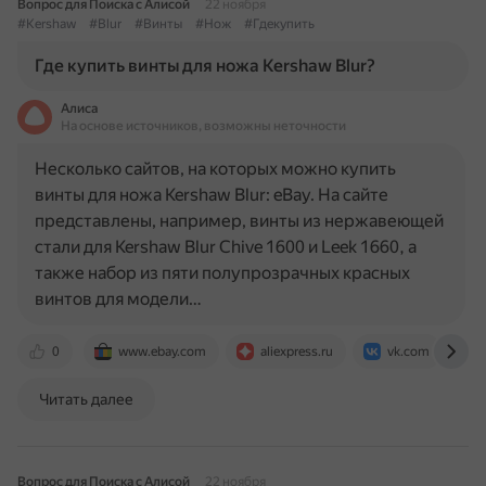
Вопрос для Поиска с Алисой
22 ноября
#Kershaw
#Blur
#Винты
#Нож
#Гдекупить
Где купить винты для ножа Kershaw Blur?
Алиса
На основе источников, возможны неточности
Несколько сайтов, на которых можно купить
винты для ножа Kershaw Blur: eBay. На сайте
представлены, например, винты из нержавеющей
стали для Kershaw Blur Chive 1600 и Leek 1660, а
также набор из пяти полупрозрачных красных
винтов для модели…
0
www.ebay.com
aliexpress.ru
vk.com
Читать далее
Вопрос для Поиска с Алисой
22 ноября