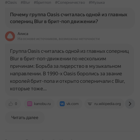
#Oasis
#Blur
#Бритпоп
#Соперничество
#Музыка
Почему группа Oasis считалась одной из главных
соперниц Blur в брит-поп движении?
Алиса
На основе источников, возможны неточности
Группа Oasis считалась одной из главных соперниц
Blur в брит-поп-движении по нескольким
причинам: Борьба за лидерство в музыкальном
направлении. В 1990-х Oasis боролись за звание
королей брит-попа и открыто соперничали с Blur,
которые тоже…
0
kanobu.ru
vk.com
ru.wikipedia.org
le
Читать далее