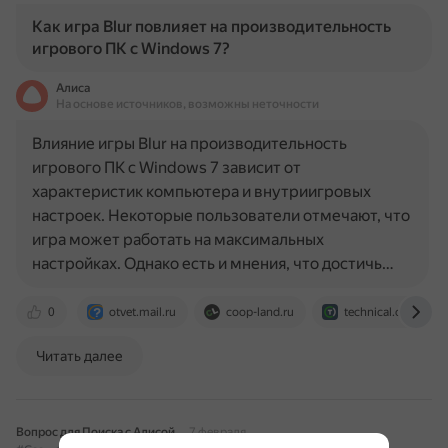
Как игра Blur повлияет на производительность
игрового ПК с Windows 7?
Алиса
На основе источников, возможны неточности
Влияние игры Blur на производительность
игрового ПК с Windows 7 зависит от
характеристик компьютера и внутриигровых
настроек. Некоторые пользователи отмечают, что
игра может работать на максимальных
настройках. Однако есть и мнения, что достичь…
0
otvet.mail.ru
coop-land.ru
technical.city
Читать далее
Вопрос для Поиска с Алисой
7 февраля