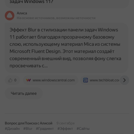
задач Windows 11?
Алиса
На основе источников, возможны неточности
Эффект Blur в стилизации панели задач Windows
11 работает благодаря прозрачному базовому
слою, использующему материал Mica из системы
Microsoft Fluent Design. Этот материал создаёт
современный внешний вид, позволяя фону слегка
просвечивать с…
0
www.windowscentral.com
www.techbloat.com
Читать далее
Вопрос для Поиска с Алисой
9 сентября
#Дизайн
#Blur
#Градиент
#Эффект
#Сайты