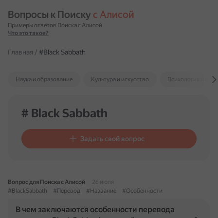
Вопросы к Поиску 
с Алисой
Примеры ответов Поиска с Алисой
Что это такое?
Главная
/
#Black Sabbath
Наука и образование
Культура и искусство
Психология и отн
# Black Sabbath
Задать свой вопрос
Вопрос для Поиска с Алисой
26 июля
#BlackSabbath
#Перевод
#Название
#Особенности
В чем заключаются особенности перевода