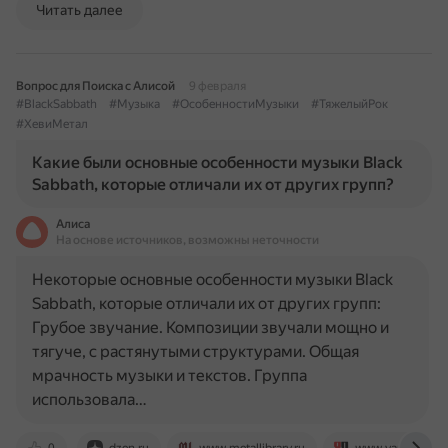
Читать далее
Вопрос для Поиска с Алисой
9 февраля
#BlackSabbath
#Музыка
#ОсобенностиМузыки
#ТяжелыйРок
#ХевиМетал
Какие были основные особенности музыки Black
Sabbath, которые отличали их от других групп?
Алиса
На основе источников, возможны неточности
Некоторые основные особенности музыки Black
Sabbath, которые отличали их от других групп:
Грубое звучание. Композиции звучали мощно и
тягуче, с растянутыми структурами. Общая
мрачность музыки и текстов. Группа
использовала…