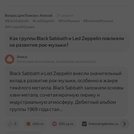
Вопрос для Поиска с Алисой
21 апреля
#BlackSabbath
#LedZeppelin
#РокМузыка
#ВлияниеМузыки
#ИсторияМузыки
Как группы Black Sabbath и Led Zeppelin повлияли
на развитие рок-музыки?
Алиса
На основе источников, возможны неточности
Black Sabbath и Led Zeppelin внесли значительный
вклад в развитие рок-музыки, особенно в жанре
тяжёлого металла. Black Sabbath заложили основы
хэви-метала, сочетая мрачную лирику и
индустриальную атмосферу. Дебютный альбом
группы 1969 года стал…
0
stihi.ru
300.ya.ru
thestrangebrew.co.uk