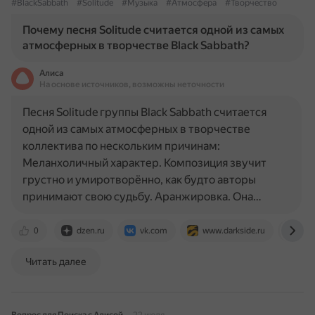
#BlackSabbath
#Solitude
#Музыка
#Атмосфера
#Творчество
Почему песня Solitude считается одной из самых
атмосферных в творчестве Black Sabbath?
Алиса
На основе источников, возможны неточности
Песня Solitude группы Black Sabbath считается
одной из самых атмосферных в творчестве
коллектива по нескольким причинам:
Меланхоличный характер. Композиция звучит
грустно и умиротворённо, как будто авторы
принимают свою судьбу. Аранжировка. Она…
0
dzen.ru
vk.com
www.darkside.ru
vm.
Читать далее