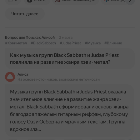
0
dzen.ru
www.metallibrary.ru
www.yaplakal.c
Читать далее
Вопрос для Поиска с Алисой
2 марта
#Хэвиметал
#BlackSabbath
#JudasPriest
#Музыка
#Влияние
Как музыка групп Black Sabbath и Judas Priest
повлияла на развитие жанра хэви-метал?
Алиса
На основе источников, возможны неточности
Музыка групп Black Sabbath и Judas Priest оказала
значительное влияние на развитие жанра хэви-
метал. Black Sabbath сформировали основы жанра
благодаря тяжёлым гитарным риффам, глубокому
голосу Оззи Осборна и мрачным текстам. Группа
вдохновила…