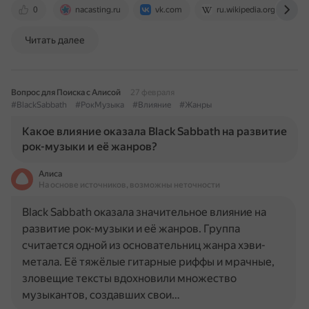
0
nacasting.ru
vk.com
ru.wikipedia.org
Читать далее
Вопрос для Поиска с Алисой
27 февраля
#BlackSabbath
#РокМузыка
#Влияние
#Жанры
Какое влияние оказала Black Sabbath на развитие
рок-музыки и её жанров?
Алиса
На основе источников, возможны неточности
Black Sabbath оказала значительное влияние на
развитие рок-музыки и её жанров. Группа
считается одной из основательниц жанра хэви-
метала. Её тяжёлые гитарные риффы и мрачные,
зловещие тексты вдохновили множество
музыкантов, создавших свои…