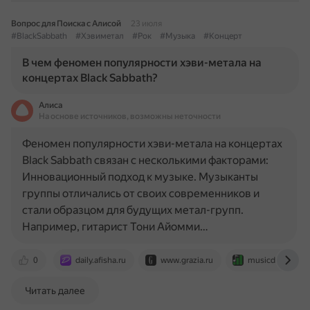
Вопрос для Поиска с Алисой
23 июля
#BlackSabbath
#Хэвиметал
#Рок
#Музыка
#Концерт
В чем феномен популярности хэви-метала на
концертах Black Sabbath?
Алиса
На основе источников, возможны неточности
Феномен популярности хэви-метала на концертах
Black Sabbath связан с несколькими факторами:
Инновационный подход к музыке. Музыканты
группы отличались от своих современников и
стали образцом для будущих метал-групп.
Например, гитарист Тони Айомми…
0
daily.afisha.ru
www.grazia.ru
musicdatablog.c
Читать далее