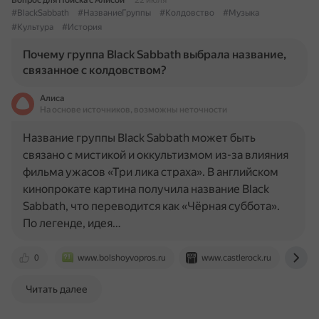
Вопрос для Поиска с Алисой
22 июля
#BlackSabbath
#НазваниеГруппы
#Колдовство
#Музыка
#Культура
#История
Почему группа Black Sabbath выбрала название,
связанное с колдовством?
Алиса
На основе источников, возможны неточности
Название группы Black Sabbath может быть
связано с мистикой и оккультизмом из-за влияния
фильма ужасов «Три лика страха». В английском
кинопрокате картина получила название Black
Sabbath, что переводится как «Чёрная суббота».
По легенде, идея…
0
www.bolshoyvopros.ru
www.castlerock.ru
36
Читать далее