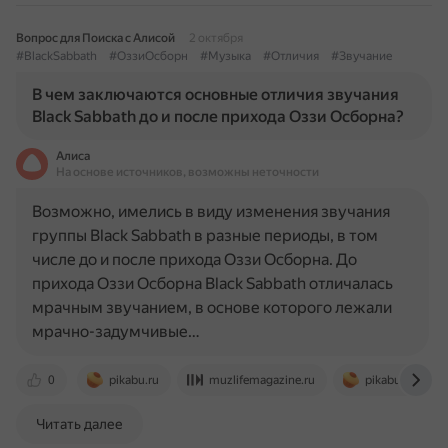
Вопрос для Поиска с Алисой
2 октября
#BlackSabbath
#ОззиОсборн
#Музыка
#Отличия
#Звучание
В чем заключаются основные отличия звучания
Black Sabbath до и после прихода Оззи Осборна?
Алиса
На основе источников, возможны неточности
Возможно, имелись в виду изменения звучания
группы Black Sabbath в разные периоды, в том
числе до и после прихода Оззи Осборна. До
прихода Оззи Осборна Black Sabbath отличалась
мрачным звучанием, в основе которого лежали
мрачно-задумчивые…
0
pikabu.ru
muzlifemagazine.ru
pikabu.ru
Читать далее