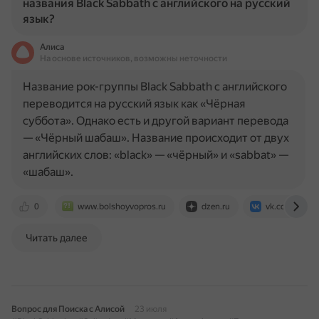
названия Black Sabbath с английского на русский
язык?
Алиса
На основе источников, возможны неточности
Название рок-группы Black Sabbath с английского
переводится на русский язык как «Чёрная
суббота». Однако есть и другой вариант перевода
— «Чёрный шабаш». Название происходит от двух
английских слов: «black» — «чёрный» и «sabbat» —
«шабаш».
0
www.bolshoyvopros.ru
dzen.ru
vk.com
Читать далее
Вопрос для Поиска с Алисой
23 июля