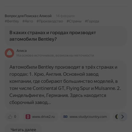
Вопрос для Поиска с Алисой
16 февраля
#Bentley
#Авто
#Производство
#Страны
#Города
В каких странах и городах производят
автомобили Bentley?
Алиса
На основе источников, возможны неточности
Автомобили Bentley производят в трёх странах и
городах: 1. Крю, Англия. Основной завод
компании, где собирают большинство моделей, в
том числе Continental GT, Flying Spur и Mulsanne. 2.
Синдельфинген, Германия. Здесь находится
сборочный завод…
0
www.drive2.ru
www.studycountry.com
www.f
Читать далее