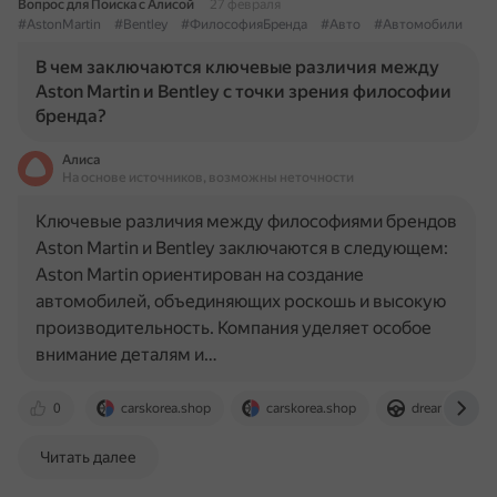
Вопрос для Поиска с Алисой
27 февраля
#AstonMartin
#Bentley
#ФилософияБренда
#Авто
#Автомобили
В чем заключаются ключевые различия между
Aston Martin и Bentley с точки зрения философии
бренда?
Алиса
На основе источников, возможны неточности
Ключевые различия между философиями брендов
Aston Martin и Bentley заключаются в следующем:
Aston Martin ориентирован на создание
автомобилей, объединяющих роскошь и высокую
производительность. Компания уделяет особое
внимание деталям и…
0
carskorea.shop
carskorea.shop
dreamexoticre
Читать далее