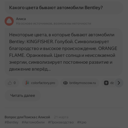
Какого цвета бывают автомобили Bentley?
Алиса
На основе источников, возможны неточности
Некоторые цвета, в которые бывают автомобили
Bentley: KINGFISHER. Голубой. Символизирует
благородство и высокое происхождение. ORANGE
FLAME. Оранжевый. Цвет солнца и неиссякаемой
энергии, символизирует постоянное развитие и
движение вперёд…
0
colorfactory.pro
bntleymoscow.ru
dzen.ru
Читать далее
Вопрос для Поиска с Алисой
21 марта
#Bentley
#Автомобили
#Производство
#Крю