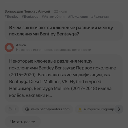
Вопрос для Поиска с Алисой
22 июля
#Bentley
#Bentayga
#Автомобили
#Поколения
#Различия
В чем заключаются ключевые различия между
поколениями Bentley Bentayga?
Алиса
На основе источников, возможны неточности
Некоторые ключевые различия между
поколениями Bentley Bentayga: Первое поколение
(2015–2020). Включало такие модификации, как
Bentayga Diesel, Mulliner, V8, Hybrid и Speed.
Например, Bentayga Mulliner (2017–2018) имела
колёса, накладки и…
0
www.bentleymotors.com
autopremiumgroup.ru
Читать далее