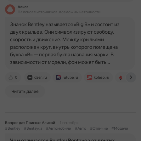
Алиса
На основе источников, возможны неточности
Значок Bentley называется «Big B» и состоит из
двух крыльев. Они символизируют свободу,
скорость и движение. Между крыльями
расположен круг, внутрь которого помещена
буква «B» — первая буква названия марки. В
зависимости от модели, фон может быть…
0
dzen.ru
rutube.ru
koleso.ru
www.dubi
Читать далее
Вопрос для Поиска с Алисой
1 сентября
#Bentley
#Bentayga
#Автомобили
#Авто
#Отличие
#Модели
Чем отличается Bentley Bentayga от других