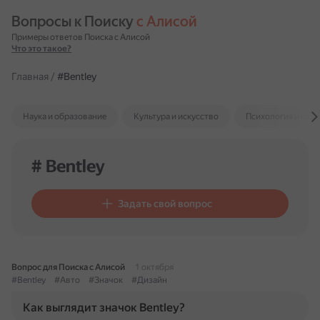
Вопросы к Поиску 
с Алисой
Примеры ответов Поиска с Алисой
Что это такое?
Главная
/
#Bentley
Наука и образование
Культура и искусство
Психология и отн
# Bentley
Задать свой вопрос
Вопрос для Поиска с Алисой
1 октября
#Bentley
#Авто
#Значок
#Дизайн
Как выглядит значок Bentley?