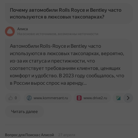
Почему автомобили Rolls Royce и Bentley часто
используются в люксовых таксопарках?
Алиса
На основе источников, возможны неточности
Автомобили Rolls-Royce и Bentley часто
используются в люксовых таксопарках, вероятно,
из-за их статуса и престижности, что
соответствует требованиям клиентов, ценящих
комфорт и удобство. В 2023 году сообщалось, что
в России вырос спрос на аренду…
0
www.kommersant.ru
www.drive2.ru
www.aut
Читать далее
Вопрос для Поиска с Алисой
27 апреля