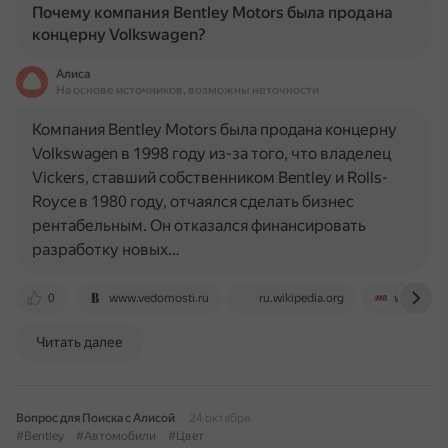
Почему компания Bentley Motors была продана
концерну Volkswagen?
Алиса
На основе источников, возможны неточности
Компания Bentley Motors была продана концерну
Volkswagen в 1998 году из-за того, что владелец
Vickers, ставший собственником Bentley и Rolls-
Royce в 1980 году, отчаялся сделать бизнес
рентабельным. Он отказался финансировать
разработку новых…
0
www.vedomosti.ru
ru.wikipedia.org
www.moto
Читать далее
Вопрос для Поиска с Алисой
24 октября
#Bentley
#Автомобили
#Цвет