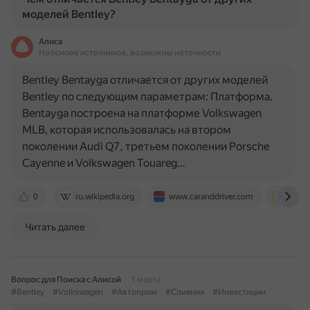
моделей Bentley?
Алиса
На основе источников, возможны неточности
Bentley Bentayga отличается от других моделей
Bentley по следующим параметрам: Платформа.
Bentayga построена на платформе Volkswagen
MLB, которая использовалась на втором
поколении Audi Q7, третьем поколении Porsche
Cayenne и Volkswagen Touareg…
0
ru.wikipedia.org
www.caranddriver.com
autop
Читать далее
Вопрос для Поиска с Алисой
1 марта
#Bentley
#Volkswagen
#Автопром
#Слияния
#Инвестиции