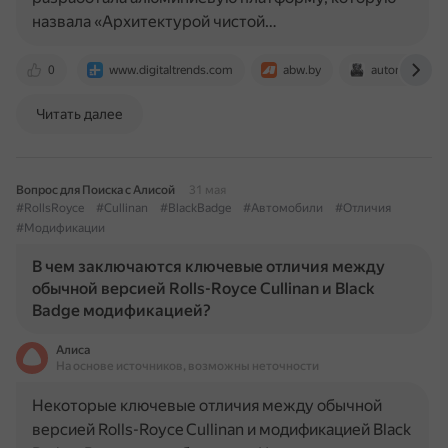
назвала «Архитектурой чистой…
0
www.digitaltrends.com
abw.by
automotive-he
Читать далее
Вопрос для Поиска с Алисой
31 мая
#RollsRoyce
#Cullinan
#BlackBadge
#Автомобили
#Отличия
#Модификации
В чем заключаются ключевые отличия между
обычной версией Rolls-Royce Cullinan и Black
Badge модификацией?
Алиса
На основе источников, возможны неточности
Некоторые ключевые отличия между обычной
версией Rolls-Royce Cullinan и модификацией Black