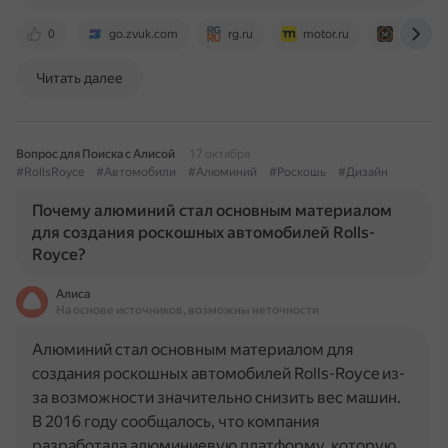
0
go.zvuk.com
rg.ru
motor.ru
moymoto
Читать далее
Вопрос для Поиска с Алисой
17 октября
#RollsRoyce
#Автомобили
#Алюминий
#Роскошь
#Дизайн
Почему алюминий стал основным материалом
для создания роскошных автомобилей Rolls-
Royce?
Алиса
На основе источников, возможны неточности
Алюминий стал основным материалом для
создания роскошных автомобилей Rolls-Royce из-
за возможности значительно снизить вес машин.
В 2016 году сообщалось, что компания
разработала алюминиевую платформу, которую