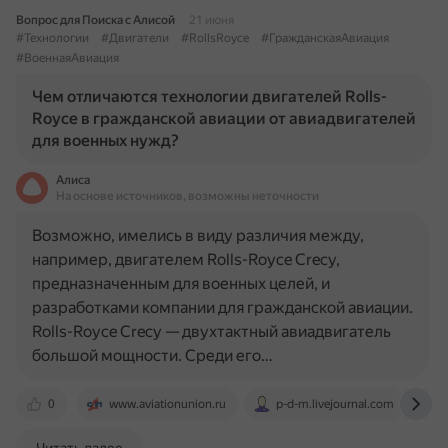
Вопрос для Поиска с Алисой
21 июня
#Технологии
#Двигатели
#RollsRoyce
#ГражданскаяАвиация
#ВоеннаяАвиация
Чем отличаются технологии двигателей Rolls-
Royce в гражданской авиации от авиадвигателей
для военных нужд?
Алиса
На основе источников, возможны неточности
Возможно, имелись в виду различия между,
например, двигателем Rolls-Royce Crecy,
предназначенным для военных целей, и
разработками компании для гражданской авиации.
Rolls-Royce Crecy — двухтактный авиадвигатель
большой мощности. Среди его…
0
www.aviationunion.ru
p-d-m.livejournal.com