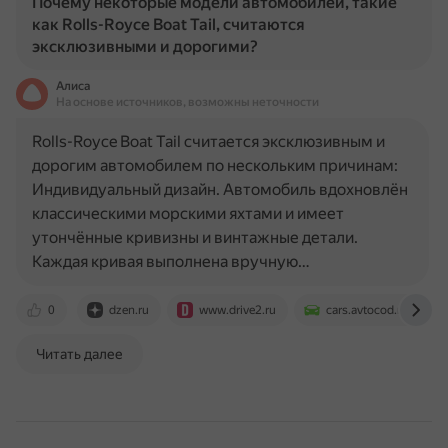
Почему некоторые модели автомобилей, такие
как Rolls-Royce Boat Tail, считаются
эксклюзивными и дорогими?
Алиса
На основе источников, возможны неточности
Rolls-Royce Boat Tail считается эксклюзивным и
дорогим автомобилем по нескольким причинам:
Индивидуальный дизайн. Автомобиль вдохновлён
классическими морскими яхтами и имеет
утончённые кривизны и винтажные детали.
Каждая кривая выполнена вручную…
0
dzen.ru
www.drive2.ru
cars.avtocod.ru
Читать далее