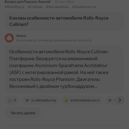
Вопрос для Поиска с Алисой
16 сентября
#RollsRoyce
#Cullinan
#Автомобиль
#Особенности
Каковы особенности автомобиля Rolls-Royce
Cullinan?
Алиса
На основе источников, возможны неточности
Особенности автомобиля Rolls-Royce Cullinan:
Платформа: базируется на алюминиевой
платформе Aluminium-Spaceframe Architektur
(ASF) с интегрированной рамой. На ней также
построен Rolls-Royce Phantom. Двигатель:
бензиновый с двойным турбонаддувом…
0
ru.wikipedia.org
andnowpleasure.ru
en.wikipe
Читать далее