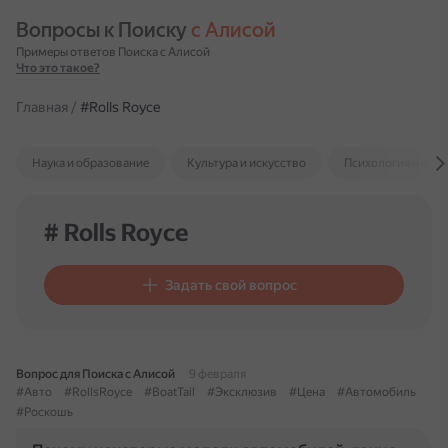
Вопросы к Поиску 
с Алисой
Примеры ответов Поиска с Алисой
Что это такое?
Главная
/
#Rolls Royce
Наука и образование
Культура и искусство
Психология и отн
# Rolls Royce
Задать свой вопрос
Вопрос для Поиска с Алисой
9 февраля
#Авто
#RollsRoyce
#BoatTail
#Эксклюзив
#Цена
#Автомобиль
#Роскошь