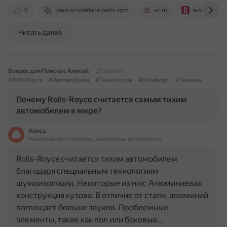
0
www.scuderiacarparts.com
vc.ru
www.drive2.
Читать далее
Вопрос для Поиска с Алисой
29 апреля
#RollsRoyce
#Автомобили
#Технологии
#Комфорт
#Тишина
Почему Rolls-Royce считается самым тихим
автомобилем в мире?
Алиса
На основе источников, возможны неточности
Rolls-Royce считается тихим автомобилем
благодаря специальным технологиям
шумоизоляции. Некоторые из них: Алюминиевая
конструкция кузова. В отличие от стали, алюминий
поглощает больше звуков. Проблемные
элементы, такие как пол или боковые…