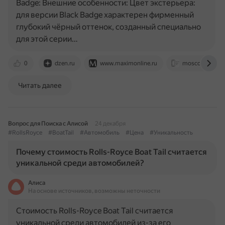
Badge: Внешние особенности: Цвет экстерьера:
для версии Black Badge характерен фирменный
глубокий чёрный оттенок, созданный специально
для этой серии…
0
dzen.ru
www.maximonline.ru
moscowdreamca
Читать далее
Вопрос для Поиска с Алисой
24 декабря
#RollsRoyce
#BoatTail
#Автомобиль
#Цена
#Уникальность
Почему стоимость Rolls-Royce Boat Tail считается
уникальной среди автомобилей?
Алиса
На основе источников, возможны неточности
Стоимость Rolls-Royce Boat Tail считается
уникальной среди автомобилей из-за его