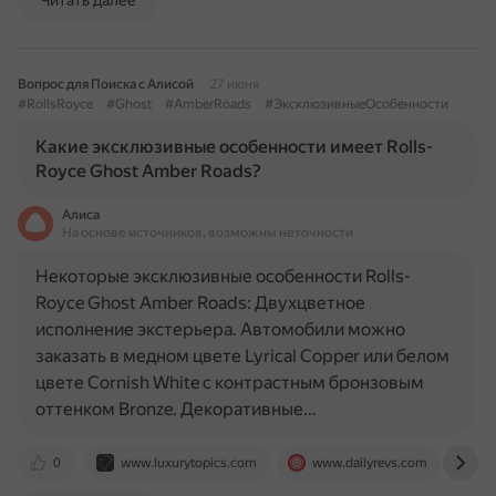
Читать далее
Вопрос для Поиска с Алисой
27 июня
#RollsRoyce
#Ghost
#AmberRoads
#ЭксклюзивныеОсобенности
Какие эксклюзивные особенности имеет Rolls-
Royce Ghost Amber Roads?
Алиса
На основе источников, возможны неточности
Некоторые эксклюзивные особенности Rolls-
Royce Ghost Amber Roads: Двухцветное
исполнение экстерьера. Автомобили можно
заказать в медном цвете Lyrical Copper или белом
цвете Cornish White с контрастным бронзовым
оттенком Bronze. Декоративные…
0
www.luxurytopics.com
www.dailyrevs.com
ca