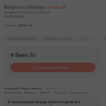
Вопросы к Поиску 
с Алисой
Примеры ответов Поиска с Алисой
Что это такое?
Главная
/
#Been To
Наука и образование
Культура и искусство
Психология и отн
# Been To
Задать свой вопрос
Вопрос для Поиска с Алисой
29 января
#Английский
#Разница
#BeenTo
#GoneTo
#Путешествия
В чем разница между been to и gone to в