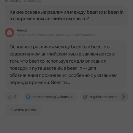
#Лексика
#Перевод
Какие основные различия между been to и been in
в современном английском языке?
Алиса
На основе источников, возможны неточности
Основные различия между been to и been in в
современном английском языке заключаются в
том, что been to используется для описания
поездок и путешествий, а been in — для
обозначения проживания, особенно с указанием
периода времени. Been to…
0
repetitorpoangliyskomu.ru
english.stackexchange.co
Читать далее