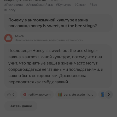
Вопрос для Поиска с Алисой
28 марта
#Пословицы
#АнглийскийЯзык
#Культура
#Смысл
#Bee
#Honey
Почему в англоязычной культуре важна
пословица honey is sweet, but the bee stings?
Алиса
На основе источников, возможны неточности
Пословица «Honey is sweet, but the bee stings»
важна в англоязычной культуре, потому что она
учит, что приятные вещи в жизни часто могут
сопровождаться негативными последствиями, и
важно быть осторожным. Дословно она
переводится как «мёд сладкий…
0
redkiwiapp.com
translate.academic.ru
otvet.m
Читать далее