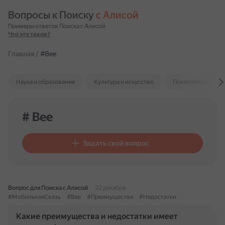
Вопросы к Поиску 
с Алисой
Примеры ответов Поиска с Алисой
Что это такое?
Главная
/
#Bee
Наука и образование
Культура и искусство
Психология и отн
# Bee
Задать свой вопрос
Вопрос для Поиска с Алисой
22 декабря
#МобильнаяСвязь
#Bee
#Преимущества
#Недостатки
Какие преимущества и недостатки имеет