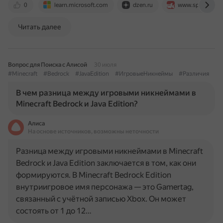
0
learn.microsoft.com
dzen.ru
www.sportskeed
Читать далее
Вопрос для Поиска с Алисой
30 июля
#Minecraft
#Bedrock
#JavaEdition
#ИгровыеНикнеймы
#Различия
В чем разница между игровыми никнеймами в
Minecraft Bedrock и Java Edition?
Алиса
На основе источников, возможны неточности
Разница между игровыми никнеймами в Minecraft
Bedrock и Java Edition заключается в том, как они
формируются. В Minecraft Bedrock Edition
внутриигровое имя персонажа — это Gamertag,
связанный с учётной записью Xbox. Он может
состоять от 1 до 12…