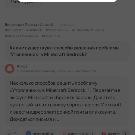
Читать далее
Вопрос для Поиска с Алисой
1 февраля
#Minecraft
#Bedrock
#Утопленник
#СпособыРешения
#ИгроваяМеханика
#Геймплей
Какие существуют способы решения проблемы
'Утопленник' в Minecraft Bedrock?
Алиса
На основе источников, возможны неточности
Несколько способов решить проблему
«Утопленник» в Minecraft Bedrock: 1. Перезайти в
аккаунт Microsoft и сбросить пароль. Для этого
нужно зайти на страницу сброса пароля Microsoft
и ввести адрес электронной почты от аккаунта.
Дождаться письма и…
0
otvet.mail.ru
game-roblox.ru
gamesqa.ru