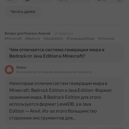
Читать далее
Вопрос для Поиска с Алисой
20 февраля
#Minecraft
#Bedrock
#JavaEdition
#ГенерацияМира
#Отличия
Чем отличается система генерации мира в
Bedrock от Java Edition в Minecraft?
Алиса
На основе источников, возможны неточности
Некоторые отличия систем генерации мира в
Minecraft: Bedrock Edition и Java Edition: Формат
хранения мира. В Bedrock Edition для этого
используется формат LevelDB, а в Java
Edition — Anvil. Из-за этого большинство
сторонних инструментов для…