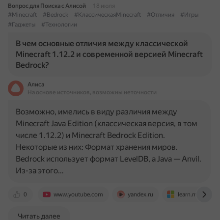
Вопрос для Поиска с Алисой
18 июля
#Minecraft
#Bedrock
#КлассическаяMinecraft
#Отличия
#Игры
#Гаджеты
#Технологии
В чем основные отличия между классической
Minecraft 1.12.2 и современной версией Minecraft
Bedrock?
Алиса
На основе источников, возможны неточности
Возможно, имелись в виду различия между
Minecraft Java Edition (классическая версия, в том
числе 1.12.2) и Minecraft Bedrock Edition.
Некоторые из них: Формат хранения миров.
Bedrock использует формат LevelDB, а Java — Anvil.
Из-за этого…
0
www.youtube.com
yandex.ru
learn.microsoft
Читать далее