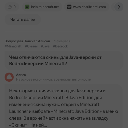
0
help.minecraft.net
www.charlieintel.com
www.
Читать далее
Вопрос для Поиска с Алисой
1 февраля
#Minecraft
#Скины
#Java
#Bedrock
Чем отличаются скины для Java-версии от
Bedrock-версии Minecraft?
Алиса
На основе источников, возможны неточности
Некоторые отличия скинов для Java-версии и
Bedrock-версии Minecraft: В Java Edition для
изменения скина нужно открыть Minecraft
Launcher и выбрать «Minecraft: Java Edition» в меню
слева. В верхней части окна нажать на вкладку
«Скины». На ней…