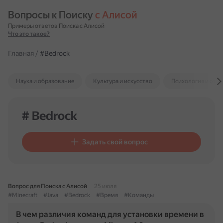
Вопросы к Поиску 
с Алисой
Примеры ответов Поиска с Алисой
Что это такое?
Главная
/
#Bedrock
Наука и образование
Культура и искусство
Психология и отн
# Bedrock
Задать свой вопрос
Вопрос для Поиска с Алисой
25 июля
#Minecraft
#Java
#Bedrock
#Время
#Команды
В чем различия команд для установки времени в