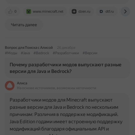
0
www.minecraft.net
dzen.ru
dtf.ru
pr
Читать далее
Вопрос для Поиска с Алисой
26 декабря
#Моды
#Java
#Bedrock
#Разработчики
#Версии
Почему разработчики модов выпускают разные
версии для Java и Bedrock?
Алиса
На основе источников, возможны неточности
Разработчики модов для Minecraft выпускают
разные версии для Java и Bedrock по нескольким
причинам: Различия в поддержке модификаций.
Java Edition годами имеет встроенную поддержку
модификаций благодаря официальным API и