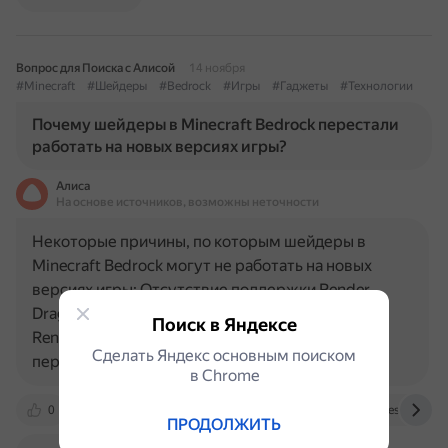
Вопрос для Поиска с Алисой
14 ноября
#Minecraft
#Шейдеры
#Bedrock
#Игры
#Гаджеты
#Технологии
Почему шейдеры в Minecraft Bedrock перестали
работать на новых версиях игры?
Алиса
На основе источников, возможны неточности
Некоторые причины, по которым шейдеры в
Minecraft Bedrock могут не работать на новых
версиях игры: Отсутствие поддержки Render
Dragon. В новых версиях Minecraft Bedrock (с
Поиск в Яндексе
Render Dragon) большинство старых шейдеров
Сделать Яндекс основным поиском
перестаёт работать. Нужно…
в Сhrome
0
otvet.mail.ru
rutab.net
www.tfrecipes.com
ПРОДОЛЖИТЬ