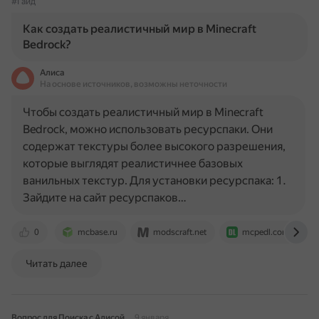
#Гайд
Как создать реалистичный мир в Minecraft
Bedrock?
Алиса
На основе источников, возможны неточности
Чтобы создать реалистичный мир в Minecraft
Bedrock, можно использовать ресурспаки. Они
содержат текстуры более высокого разрешения,
которые выглядят реалистичнее базовых
ванильных текстур. Для установки ресурспака: 1.
Зайдите на сайт ресурспаков…
0
mcbase.ru
modscraft.net
mcpedl.com
Читать далее
Вопрос для Поиска с Алисой
9 января