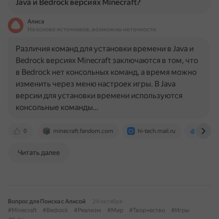
Java и Bedrock версиях Minecraft?
Алиса
На основе источников, возможны неточности
Различия команд для установки времени в Java и
Bedrock версиях Minecraft заключаются в том, что
в Bedrock нет консольных команд, а время можно
изменить через меню настроек игры. В Java
версии для установки времени используются
консольные команды…
0
minecraft.fandom.com
hi-tech.mail.ru
ru.ma
Читать далее
Вопрос для Поиска с Алисой
24 октября
#Minecraft
#Bedrock
#Реализм
#Мир
#Творчество
#Игры