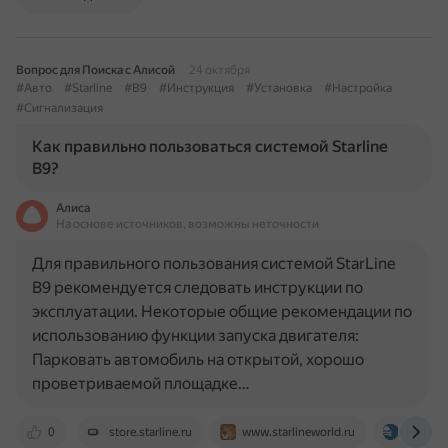
Вопрос для Поиска с Алисой
24 октября
#Авто
#Starline
#B9
#Инструкция
#Установка
#Настройка
#Сигнализация
Как правильно пользоваться системой Starline
B9?
Алиса
На основе источников, возможны неточности
Для правильного пользования системой StarLine
B9 рекомендуется следовать инструкции по
эксплуатации. Некоторые общие рекомендации по
использованию функции запуска двигателя:
Парковать автомобиль на открытой, хорошо
проветриваемой площадке…
0
store.starline.ru
www.starlineworld.ru
www.av