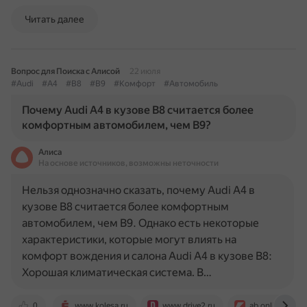
Читать далее
Вопрос для Поиска с Алисой
22 июля
#Audi
#A4
#B8
#B9
#Комфорт
#Автомобиль
Почему Audi A4 в кузове B8 считается более
комфортным автомобилем, чем B9?
Алиса
На основе источников, возможны неточности
Нельзя однозначно сказать, почему Audi A4 в
кузове B8 считается более комфортным
автомобилем, чем B9. Однако есть некоторые
характеристики, которые могут влиять на
комфорт вождения и салона Audi A4 в кузове B8:
Хорошая климатическая система. В…
0
www.kolesa.ru
www.drive2.ru
ab.onliner.by