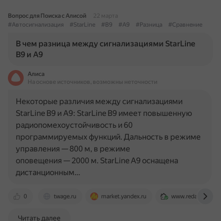
Вопрос для Поиска с Алисой
22 марта
#Автосигнализация
#StarLine
#B9
#A9
#Разница
#Сравнение
В чем разница между сигнализациями StarLine
B9 и A9
Алиса
На основе источников, возможны неточности
Некоторые различия между сигнализациями
StarLine B9 и A9: StarLine B9 имеет повышенную
радиопомехоустойчивость и 60
программируемых функций. Дальность в режиме
управления — 800 м, в режиме
оповещения — 2000 м. StarLine A9 оснащена
дистанционным…
0
twage.ru
market.yandex.ru
www.redaleti-studi
Читать далее