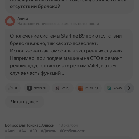
отсутствии брелока?
Алиса
На основе источников, возможны неточности
Отключение системы Starline B9 при отсутствии
брелока важно, так как это позволяет:
Использовать автомобиль в экстренных случаях.
Например, при подаче машины на СТО в ремонт
рекомендуется включать режим Valet, в этом
случае часть функций…
0
dzen.ru
vc.ru
m.e1.ru
www.autonews
Читать далее
Вопрос для Поиска с Алисой
18 октября
#Audi
#A4
#B9
#Дизель
#Особенности