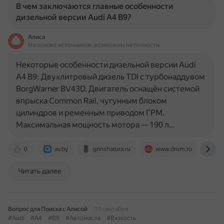
В чем заключаются главные особенности
дизельной версии Audi A4 B9?
Алиса
На основе источников, возможны неточности
Некоторые особенности дизельной версии Audi
A4 B9: Двухлитровый дизель TDI с турбонаддувом
BorgWarner BV43D. Двигатель оснащён системой
впрыска Common Rail, чугунным блоком
цилиндров и ременным приводом ГРМ.
Максимальная мощность мотора — 190 л…
0
av.by
grinshatura.ru
www.drom.ru
ww
Читать далее
Вопрос для Поиска с Алисой
11 сентября
#Audi
#A4
#B9
#Автомасла
#Вязкость