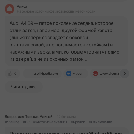
Алиса
На основе источников, возможны неточности
Audi A4 B9 — пятое поколение седана, которое
отличается, например, другой формой капота
(линия теперь совпадает с боковой
выштамповкой, а не поднимается к стойкам) и
наружными зеркалами, которые «торчат» прямо
из дверей, а не из оконных рамок…
0
ru.wikipedia.org
vk.com
www.drom.ru
Читать далее
Вопрос для Поиска с Алисой
22 февраля
#Starline
#B9
#Автосигнализация
#Брелок
#Отключение
Почему важно отключать систему Starline B9 при