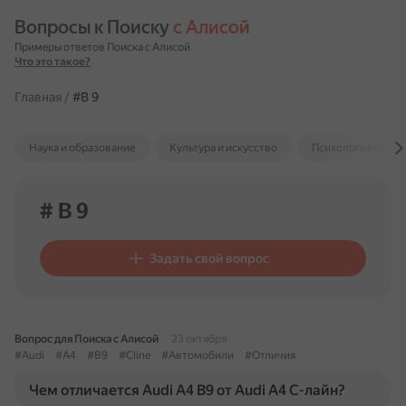
Вопросы к Поиску 
с Алисой
Примеры ответов Поиска с Алисой
Что это такое?
Главная
/
#B 9
Наука и образование
Культура и искусство
Психология и отн
# B 9
Задать свой вопрос
Вопрос для Поиска с Алисой
23 октября
#Audi
#A4
#B9
#Cline
#Автомобили
#Отличия
Чем отличается Audi A4 B9 от Audi A4 C-лайн?