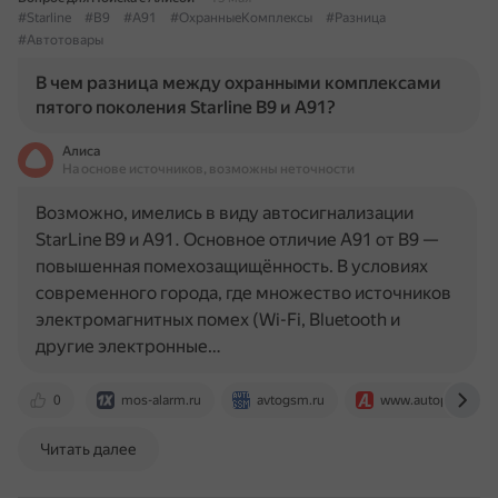
#Starline
#B9
#A91
#ОхранныеКомплексы
#Разница
#Автотовары
В чем разница между охранными комплексами
пятого поколения Starline B9 и A91?
Алиса
На основе источников, возможны неточности
Возможно, имелись в виду автосигнализации
StarLine B9 и A91. Основное отличие A91 от B9 —
повышенная помехозащищённость. В условиях
современного города, где множество источников
электромагнитных помех (Wi-Fi, Bluetooth и
другие электронные…
0
mos-alarm.ru
avtogsm.ru
www.autopulse.ru
Читать далее