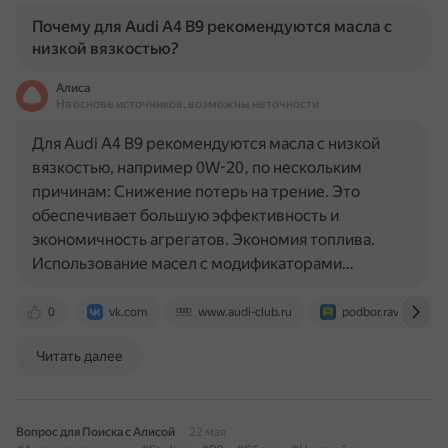
Почему для Audi A4 B9 рекомендуются масла с
низкой вязкостью?
Алиса
На основе источников, возможны неточности
Для Audi A4 B9 рекомендуются масла с низкой
вязкостью, например 0W-20, по нескольким
причинам: Снижение потерь на трение. Это
обеспечивает большую эффективность и
экономичность агрегатов. Экономия топлива.
Использование масел с модификаторами…
0
vk.com
www.audi-club.ru
podbor.ravenol.ru
Читать далее
Вопрос для Поиска с Алисой
22 мая