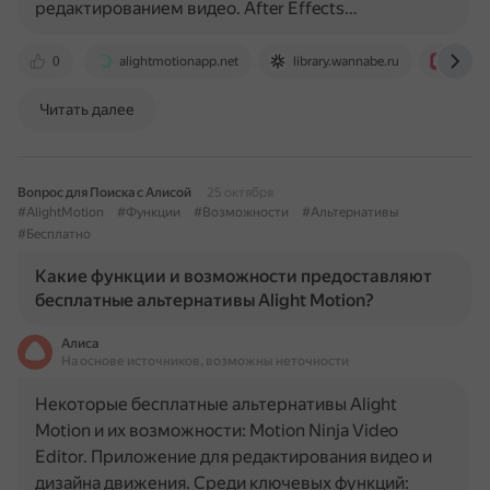
редактированием видео. After Effects…
0
alightmotionapp.net
library.wannabe.ru
movie
Читать далее
Вопрос для Поиска с Алисой
25 октября
#AlightMotion
#Функции
#Возможности
#Альтернативы
#Бесплатно
Какие функции и возможности предоставляют
бесплатные альтернативы Alight Motion?
Алиса
На основе источников, возможны неточности
Некоторые бесплатные альтернативы Alight
Motion и их возможности: Motion Ninja Video
Editor. Приложение для редактирования видео и
дизайна движения. Среди ключевых функций: