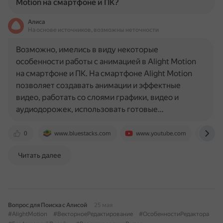
Motion на смартфоне и ПК?
Алиса
На основе источников, возможны неточности
Возможно, имелись в виду некоторые
особенности работы с анимацией в Alight Motion
на смартфоне и ПК. На смартфоне Alight Motion
позволяет создавать анимации и эффектные
видео, работать со слоями графики, видео и
аудиодорожек, использовать готовые…
0
www.bluestacks.com
www.youtube.com
ali
Читать далее
Вопрос для Поиска с Алисой
25 мая
#AlightMotion
#ВекторноеРедактирование
#ОсобенностиРедактора