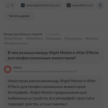
0
www.alightmotionhq.com
www.tiktok.com
w
Читать далее
Вопрос для Поиска с Алисой
31 октября
#AlightMotion
#AfterEffects
#Анимация
#Программы
#Разница
#Профессионалы
В чем разница между Alight Motion и After Effects
для профессиональных аниматоров?
Алиса
На основе источников, возможны неточности
Некоторые различия между Alight Motion и After
Effects для профессиональных аниматоров:
Интерфейс. Alight Motion предназначен для
мобильных устройств, его интерфейс простой и
подходит для тех, кто не знаком с