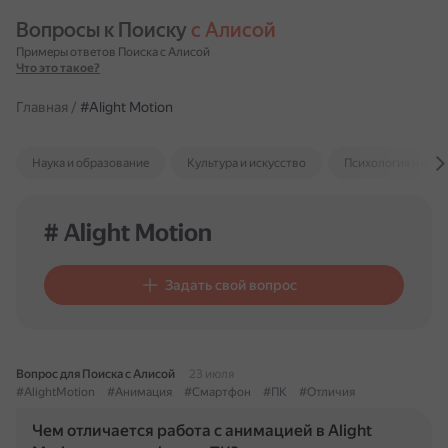
Вопросы к Поиску 
с Алисой
Примеры ответов Поиска с Алисой
Что это такое?
Главная
/
#Alight Motion
Наука и образование
Культура и искусство
Психология и отн
# Alight Motion
Задать свой вопрос
Вопрос для Поиска с Алисой
23 июля
#AlightMotion
#Анимация
#Смартфон
#ПК
#Отличия
Чем отличается работа с анимацией в Alight