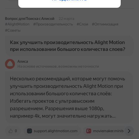
Вопрос для Поиска с Алисой
22 марта
#AlightMotion
#Производительность
#Слои
#Оптимизация
#Советы
Как улучшить производительность Alight Motion
при использовании большого количества слоев?
Алиса
На основе источников, возможны неточности
Несколько рекомендаций, которые могут помочь
улучшить производительность Alight Motion при
использовании большого количества слоёв:
Избегать проектов с ультравысоким
разрешением. Разрешения выше 1080p,
например 4k, могут значительно нагружать…
0
support.alightmotion.com
moviemaker.minitool.com