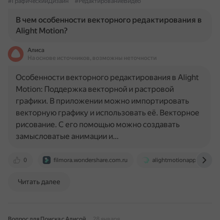
#ГрафическийДизайн
#РедактированиеВидео
В чем особенности векторного редактирования в
Alight Motion?
Алиса
На основе источников, возможны неточности
Особенности векторного редактирования в Alight
Motion: Поддержка векторной и растровой
графики. В приложении можно импортировать
векторную графику и использовать её. Векторное
рисование. С его помощью можно создавать
замысловатые анимации и…
0
filmora.wondershare.com.ru
alightmotionapp.net
Читать далее
Вопрос для Поиска с Алисой
28 января