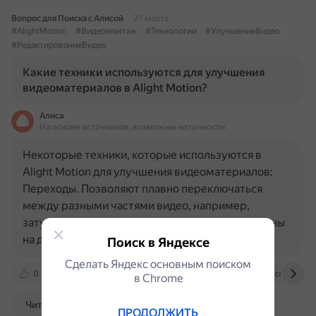
Вопрос для Поиска с Алисой
21 марта
#AlightMotion
#Видеомонтаж
#Технологии
#УлучшениеВидео
#РедактированиеВидео
Какие техники используются для улучшения
видеоматериалов в Alight Motion?
Алиса
На основе источников, возможны неточности
Некоторые техники, которые используются в
Alight Motion для улучшения видеоматериалов:
Переходы. Позволяют плавно переключаться
между разными частями видео, например,
затухать или появляться, скользить с одной сцены
на другую или увеличивать или…
Поиск в Яндексе
Сделать Яндекс основным поиском
0
motionalightapk.com
www.alightmotionhq.com
в Сhrome
Читать далее
ПРОДОЛЖИТЬ