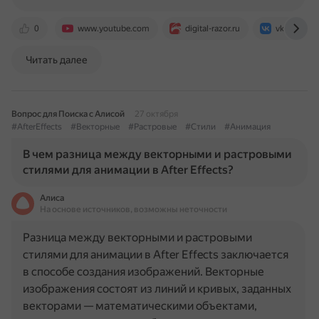
0
www.youtube.com
digital-razor.ru
vk.com
Читать далее
Вопрос для Поиска с Алисой
27 октября
#AfterEffects
#Векторные
#Растровые
#Стили
#Анимация
В чем разница между векторными и растровыми
стилями для анимации в After Effects?
Алиса
На основе источников, возможны неточности
Разница между векторными и растровыми
стилями для анимации в After Effects заключается
в способе создания изображений. Векторные
изображения состоят из линий и кривых, заданных
векторами — математическими объектами,