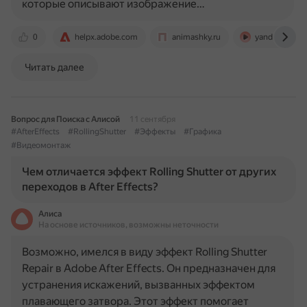
которые описывают изображение…
0
helpx.adobe.com
animashky.ru
yandex.ru
Читать далее
Вопрос для Поиска с Алисой
11 сентября
#AfterEffects
#RollingShutter
#Эффекты
#Графика
#Видеомонтаж
Чем отличается эффект Rolling Shutter от других
переходов в After Effects?
Алиса
На основе источников, возможны неточности
Возможно, имелся в виду эффект Rolling Shutter
Repair в Adobe After Effects. Он предназначен для
устранения искажений, вызванных эффектом
плавающего затвора. Этот эффект помогает