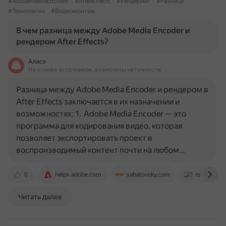
#AdobeMediaEncoder
#AfterEffects
#Рендеринг
#Разница
#Технологии
#Видеомонтаж
В чем разница между Adobe Media Encoder и
рендером After Effects?
Алиса
На основе источников, возможны неточности
Разница между Adobe Media Encoder и рендером в
After Effects заключается в их назначении и
возможностях: 1. Adobe Media Encoder — это
программа для кодирования видео, которая
позволяет экспортировать проект в
воспроизводимый контент почти на любом…
0
helpx.adobe.com
sabatovsky.com
rsload.net
Читать далее