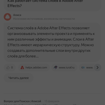
Как работает система слоёв в Adobe After
Effects?
Алиса
На основе источников, возможны неточности
Система слоёв в Adobe After Effects позволяет
организовывать элементы проекта и применять к
ним различные эффекты и анимации. Слои в After
Effects имеют иерархическую структуру. Можно
создавать дополнительные слои внутри других
слоёв для более…
0
helpx.adobe.com
www.iuraf.ru
www.webdew.
Читать далее
Вопрос для Поиска с Алисой
15 февраля