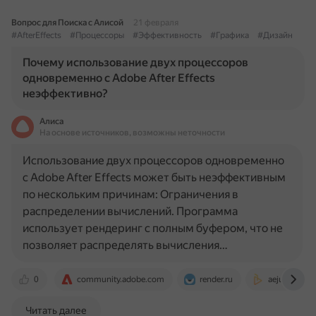
Вопрос для Поиска с Алисой
21 февраля
#AfterEffects
#Процессоры
#Эффективность
#Графика
#Дизайн
Почему использование двух процессоров
одновременно с Adobe After Effects
неэффективно?
Алиса
На основе источников, возможны неточности
Использование двух процессоров одновременно
с Adobe After Effects может быть неэффективным
по нескольким причинам: Ограничения в
распределении вычислений. Программа
использует рендеринг с полным буфером, что не
позволяет распределять вычисления…
0
community.adobe.com
render.ru
aejuice.com
Читать далее