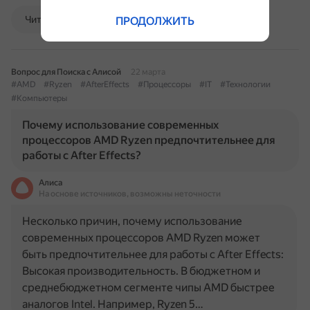
Читать далее
ПРОДОЛЖИТЬ
Вопрос для Поиска с Алисой
22 марта
#AMD
#Ryzen
#AfterEffects
#Процессоры
#IT
#Технологии
#Компьютеры
Почему использование современных
процессоров AMD Ryzen предпочтительнее для
работы с After Effects?
Алиса
На основе источников, возможны неточности
Несколько причин, почему использование
современных процессоров AMD Ryzen может
быть предпочтительнее для работы с After Effects:
Высокая производительность. В бюджетном и
среднебюджетном сегменте чипы AMD быстрее
аналогов Intel. Например, Ryzen 5…