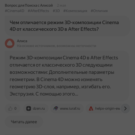
Вопрос для Поиска с Алисой
2 мая
#Cinema4D
#AfterEffects
#3D
#Композиция
#Отличия
Чем отличается режим 3D-композиции Cinema
4D от классического 3D в After Effects?
Алиса
На основе источников, возможны неточности
Режим 3D-композиции Cinema 4D в After Effects
отличается от классического 3D следующими
возможностями: Дополнительные параметры
геометрии. В Cinema 4D можно изменять
геометрию 3D-слоя, например, изгибать его.
Экструзия. С помощью этого…
0
dzen.ru
www.iuraf.ru
helpx-origin-ew1.aws11
Читать далее