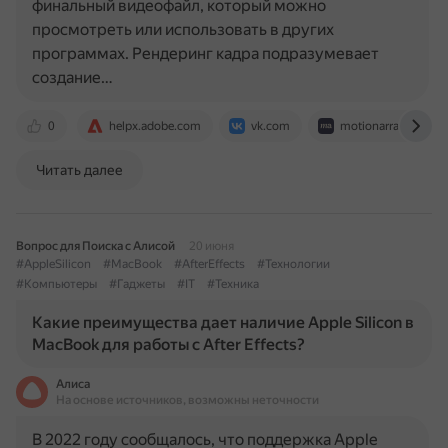
финальный видеофайл, который можно
просмотреть или использовать в других
программах. Рендеринг кадра подразумевает
создание…
0
helpx.adobe.com
vk.com
motionarray.com
Читать далее
Вопрос для Поиска с Алисой
20 июня
#AppleSilicon
#MacBook
#AfterEffects
#Технологии
#Компьютеры
#Гаджеты
#IT
#Техника
Какие преимущества дает наличие Apple Silicon в
MacBook для работы с After Effects?
Алиса
На основе источников, возможны неточности
В 2022 году сообщалось, что поддержка Apple