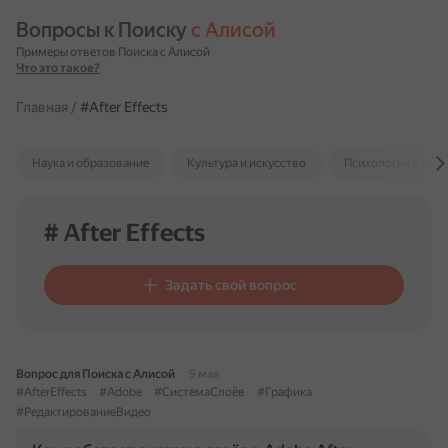
Вопросы к Поиску 
с Алисой
Примеры ответов Поиска с Алисой
Что это такое?
Главная
/
#After Effects
Наука и образование
Культура и искусство
Психология и отн
# After Effects
Задать свой вопрос
Вопрос для Поиска с Алисой
9 мая
#AfterEffects
#Adobe
#СистемаСлоёв
#Графика
#РедактированиеВидео