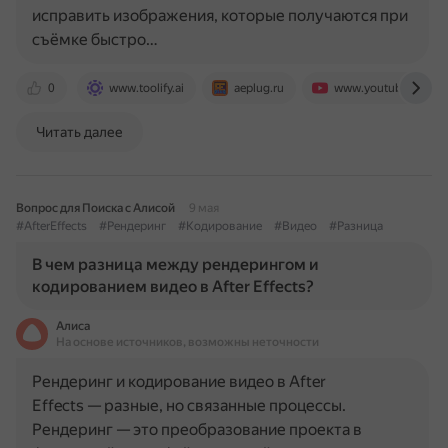
исправить изображения, которые получаются при
съёмке быстро…
0
www.toolify.ai
aeplug.ru
www.youtube.com
Читать далее
Вопрос для Поиска с Алисой
9 мая
#AfterEffects
#Рендеринг
#Кодирование
#Видео
#Разница
В чем разница между рендерингом и
кодированием видео в After Effects?
Алиса
На основе источников, возможны неточности
Рендеринг и кодирование видео в After
Effects — разные, но связанные процессы.
Рендеринг — это преобразование проекта в