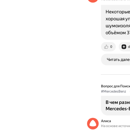
Некоторые 
хорошая уп
шумоизоляц
объёмом 37
0
d
Читать дале
Вопрос для Поиск
#MercedesBenz
В чем раз
Mercedes-
Алиса
На основе источ