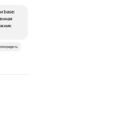
и base:
венная
ажник
torpage.ru