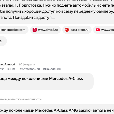
этапы: 1. Подготовка. Нужно поднять автомобиль и снять 
обы получить хороший доступ ко всему переднему бамперу.
апота. Понадобится доступ…
ictoriamgclub.com
www.drive2.ru
baza.drom.ru
www.you
е
а с Алисой
20 февраля
ass
#AMG
#Автомобили
#Поколения
ница между поколениями Mercedes A-Class
ников, возможны неточности
жду поколениями Mercedes A-Class AMG заключается в не