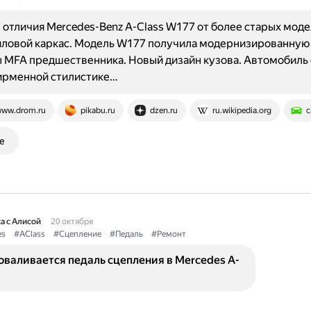
отличия Mercedes-Benz A-Class W177 от более старых моде
иловой каркас. Модель W177 получила модернизированную
 MFA предшественника. Новый дизайн кузова. Автомобиль
фирменной стилистике…
ww.drom.ru
pikabu.ru
dzen.ru
ru.wikipedia.org
c
е
а с Алисой
20 октября
es
#AClass
#Сцепление
#Педаль
#Ремонт
валивается педаль сцепления в Mercedes A-