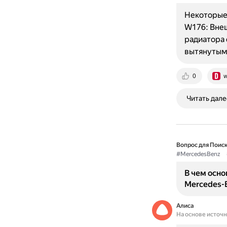
Некоторые
W176: Внеш
радиатора 
вытянутым
0
w
Читать дале
Вопрос для Поиск
#MercedesBenz
В чем осн
Mercedes-B
Алиса
На основе источ