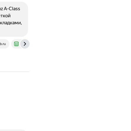
z A-Class
ёткой
кладками,
b.ru
www.motorpage.ru