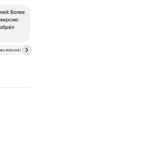
лей: Более
 версию
 обрёл
ars.avtocod.ru