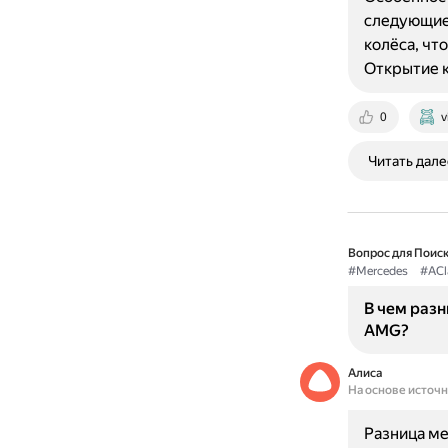
следующие 
колёса, чт
Открытие к
0
v
Читать дале
Вопрос для Поиск
#Mercedes
#ACl
В чем раз
AMG?
Алиса
На основе источ
Разница ме