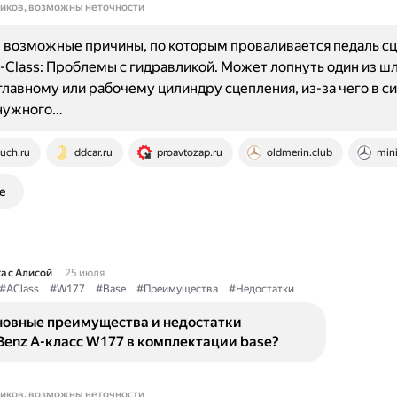
ников, возможны неточности
возможные причины, по которым проваливается педаль сц
-Class: Проблемы с гидравликой. Может лопнуть один из шл
главному или рабочему цилиндру сцепления, из-за чего в с
 нужного…
uch.ru
ddcar.ru
proavtozap.ru
oldmerin.club
mini
е
а с Алисой
25 июля
#AClass
#W177
#Base
#Преимущества
#Недостатки
новные преимущества и недостатки
Benz A-класс W177 в комплектации base?
ников, возможны неточности