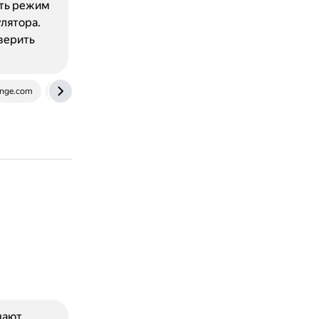
ать режим
улятора.
верить
ange.com
vk.com
benzpro.ru
чают