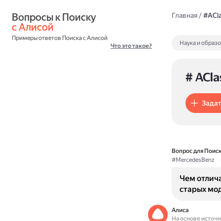
Вопросы к Поиску 
Главная
/
#ACl
с Алисой
Примеры ответов Поиска с Алисой
Наука и образ
Что это такое?
# ACla
Задат
Вопрос для Поиск
#MercedesBenz
Чем отлича
старых мо
Алиса
На основе источ