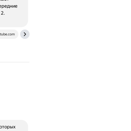
передние
 2.
tube.com
autoinstruction.ru
которых