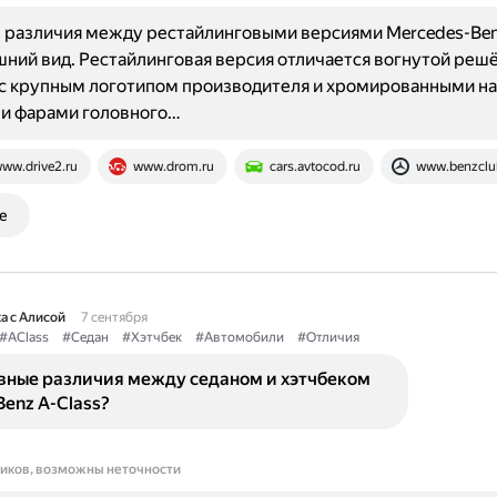
 различия между рестайлинговыми версиями Mercedes-Ben
ний вид. Рестайлинговая версия отличается вогнутой реш
с крупным логотипом производителя и хромированными на
и фарами головного…
ww.drive2.ru
www.drom.ru
cars.avtocod.ru
www.benzclu
е
а с Алисой
7 сентября
#AClass
#Седан
#Хэтчбек
#Автомобили
#Отличия
овные различия между седаном и хэтчбеком
enz A-Class?
ников, возможны неточности