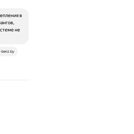
епления в
ангов,
истеме не
-benz.by