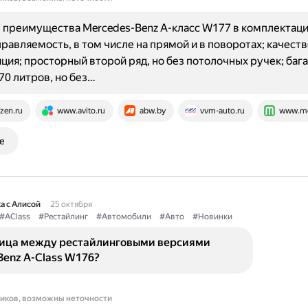
преимущества Mercedes-Benz A-класс W177 в комплектаци
равляемость, в том числе на прямой и в поворотах; качест
ия; просторный второй ряд, но без потолочных ручек; баг
0 литров, но без…
zen.ru
www.avito.ru
abw.by
vvm-auto.ru
www.mo
е
а с Алисой
25 октября
#AClass
#Рестайлинг
#Автомобили
#Авто
#Новинки
ница между рестайлинговыми версиями
Benz A-Class W176?
ников, возможны неточности