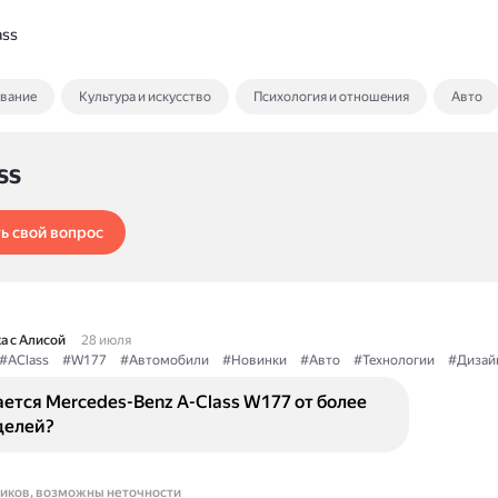
ass
ование
Культура и искусство
Психология и отношения
Авто
ss
ь свой вопрос
а с Алисой
28 июля
#AClass
#W177
#Автомобили
#Новинки
#Авто
#Технологии
#Дизай
ется Mercedes-Benz A-Class W177 от более
делей?
ников, возможны неточности