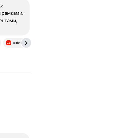
s:
и рамками.
ентами,
auto.ru