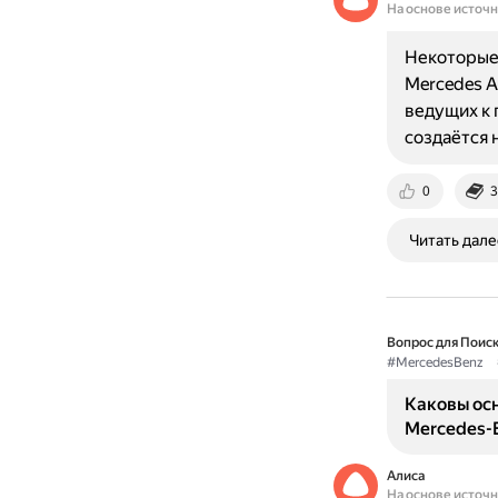
На основе источ
Некоторые 
Mercedes A
ведущих к 
создаётся
0
3
Читать дале
Вопрос для Поиск
#MercedesBenz
Каковы ос
Mercedes-
Алиса
На основе источ