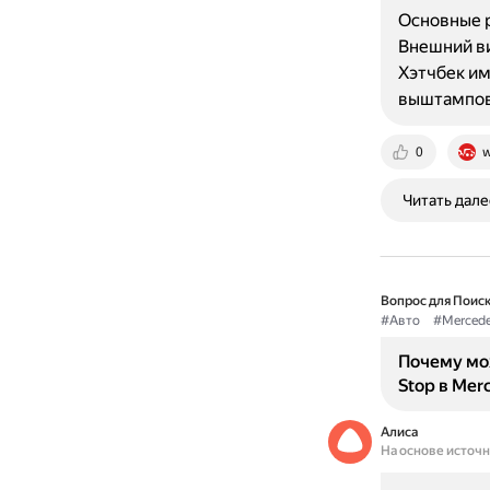
Основные р
Внешний ви
Хэтчбек им
выштампов
0
w
Читать дале
Вопрос для Поиск
#Авто
#Merced
Почему мож
Stop в Mer
Алиса
На основе источ