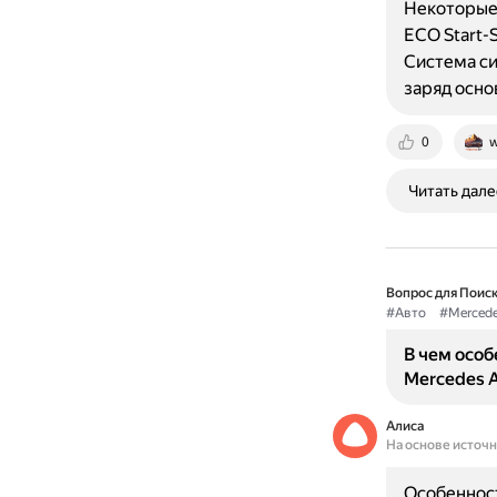
Некоторые
ECO Start-
Система си
заряд осно
0
w
Читать дале
Вопрос для Поиск
#Авто
#Merced
В чем особ
Mercedes A
Алиса
На основе источ
Особенност