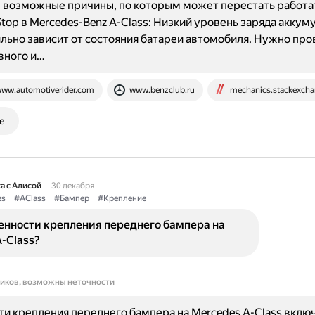
 возможные причины, по которым может перестать работ
Stop в Mercedes-Benz A-Class: Низкий уровень заряда аккум
льно зависит от состояния батареи автомобиля. Нужно про
вного и…
ww.automotiverider.com
www.benzclub.ru
mechanics.stackexch
е
а с Алисой
30 декабря
es
#AClass
#Бампер
#Крепление
енности крепления переднего бампера на
-Class?
ников, возможны неточности
и крепления переднего бампера на Mercedes A-Class вклю