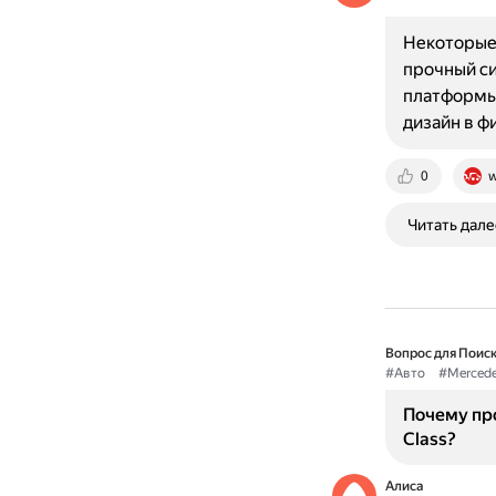
Некоторые 
прочный с
платформы
дизайн в 
0
w
Читать дале
Вопрос для Поиск
#Авто
#Merced
Почему про
Class?
Алиса