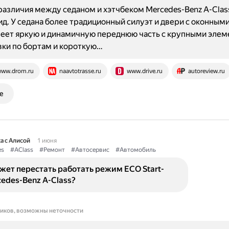
азличия между седаном и хэтчбеком Mercedes-Benz A-Clas
д. У седана более традиционный силуэт и двери с оконным
еет яркую и динамичную переднюю часть с крупными элем
ки по бортам и короткую…
ww.drom.ru
naavtotrasse.ru
www.drive.ru
autoreview.ru
е
а с Алисой
1 июня
es
#AClass
#Ремонт
#Автосервис
#Автомобиль
ет перестать работать режим ECO Start-
cedes-Benz A-Class?
ников, возможны неточности