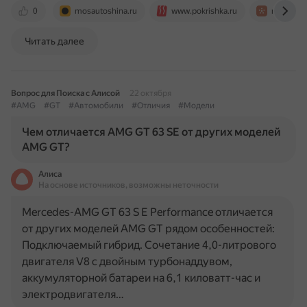
0
mosautoshina.ru
www.pokrishka.ru
razmerkol
Читать далее
Вопрос для Поиска с Алисой
22 октября
#AMG
#GT
#Автомобили
#Отличия
#Модели
Чем отличается AMG GT 63 SE от других моделей
AMG GT?
Алиса
На основе источников, возможны неточности
Mercedes-AMG GT 63 S E Performance отличается
от других моделей AMG GT рядом особенностей:
Подключаемый гибрид. Сочетание 4,0-литрового
двигателя V8 с двойным турбонаддувом,
аккумуляторной батареи на 6,1 киловатт-час и
электродвигателя…