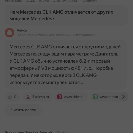
#Mercedes
#CLK
#AMG
#Автомобили
#Отличия
Чем Mercedes CLK AMG отличается от других
моделей Mercedes?
Алиса
На основе источников, возможны неточности
Mercedes CLK AMG отличается от других моделей
Mercedes по следующим параметрам: Двигатель.
У CLK AMG обычно установлен 6,2-литровый
атмосферный V8 мощностью 481 л. с.. Коробка
передач. У некоторых версий CLK AMG
используется семиступенчатая…
0
5koleso.ru
www.drive.ru
www.motorpage.ru
Читать далее
Вопрос для Поиска с Алисой
18 июля