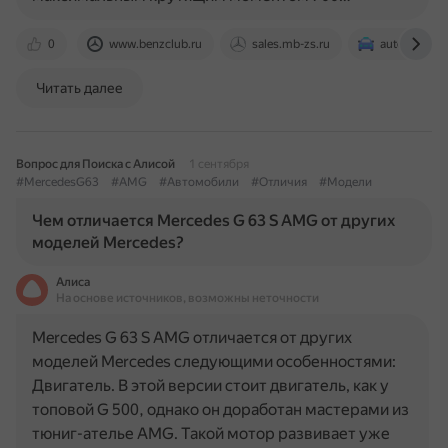
0
www.benzclub.ru
sales.mb-zs.ru
auto.rambler
Читать далее
Вопрос для Поиска с Алисой
1 сентября
#MercedesG63
#AMG
#Автомобили
#Отличия
#Модели
Чем отличается Mercedes G 63 S AMG от других
моделей Mercedes?
Алиса
На основе источников, возможны неточности
Mercedes G 63 S AMG отличается от других
моделей Mercedes следующими особенностями:
Двигатель. В этой версии стоит двигатель, как у
топовой G 500, однако он доработан мастерами из
тюниг-ателье AMG. Такой мотор развивает уже