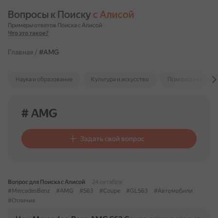
Вопросы к Поиску 
с Алисой
Примеры ответов Поиска с Алисой
Что это такое?
Главная
/
#AMG
Наука и образование
Культура и искусство
Психология и отн
# AMG
Задать свой вопрос
Вопрос для Поиска с Алисой
24 октября
#MercedesBenz
#AMG
#S63
#Coupe
#GLS63
#Автомобили
#Отличия