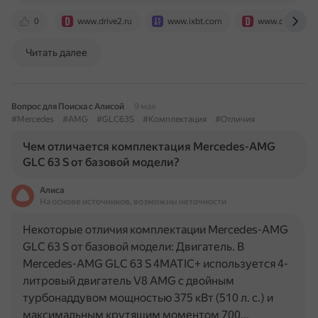
0
www.drive2.ru
www.ixbt.com
www.drive.ru
Читать далее
Вопрос для Поиска с Алисой
9 мая
#Mercedes
#AMG
#GLC63S
#Комплектация
#Отличия
Чем отличается комплектация Mercedes-AMG
GLC 63 S от базовой модели?
Алиса
На основе источников, возможны неточности
Некоторые отличия комплектации Mercedes-AMG
GLC 63 S от базовой модели: Двигатель. В
Mercedes-AMG GLC 63 S 4MATIC+ используется 4-
литровый двигатель V8 AMG с двойным
турбонаддувом мощностью 375 кВт (510 л. с.) и
максимальным крутящим моментом 700…