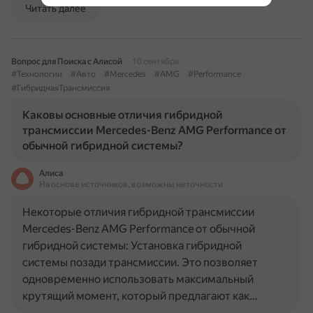
Читать далее
Вопрос для Поиска с Алисой
10 сентября
#Технологии
#Авто
#Mercedes
#AMG
#Performance
#ГибриднаяТрансмиссия
Каковы основные отличия гибридной
трансмиссии Mercedes-Benz AMG Performance от
обычной гибридной системы?
Алиса
На основе источников, возможны неточности
Некоторые отличия гибридной трансмиссии
Mercedes-Benz AMG Performance от обычной
гибридной системы: Установка гибридной
системы позади трансмиссии. Это позволяет
одновременно использовать максимальный
крутящий момент, который предлагают как…