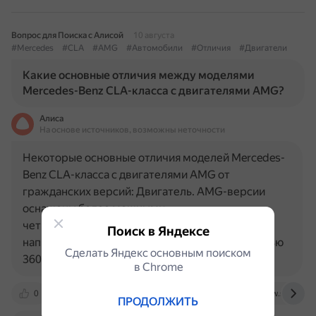
Вопрос для Поиска с Алисой
10 августа
#Mercedes
#CLA
#AMG
#Автомобили
#Отличия
#Двигатели
Какие основные отличия между моделями
Mercedes-Benz CLA-класса с двигателями AMG?
Алиса
На основе источников, возможны неточности
Некоторые основные отличия моделей Mercedes-
Benz CLA-класса с двигателями AMG от
гражданских версий: Двигатель. AMG-версии
оснащены более мощными
четырёхцилиндровыми турбодвигателями,
Поиск в Яндексе
например, М133 с объёмом 2 литра и мощностью
Сделать Яндекс основным поиском
360 л. с. и…
в Сhrome
0
www.drive2.ru
autoboom.co.il
www.slashgea
ПРОДОЛЖИТЬ