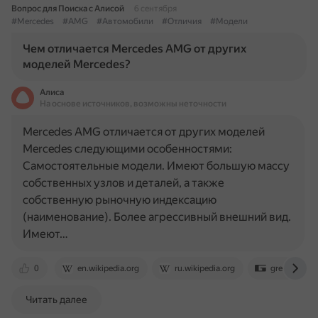
Вопрос для Поиска с Алисой
6 сентября
#Mercedes
#AMG
#Автомобили
#Отличия
#Модели
Чем отличается Mercedes AMG от других
моделей Mercedes?
Алиса
На основе источников, возможны неточности
Mercedes AMG отличается от других моделей
Mercedes следующими особенностями:
Самостоятельные модели. Имеют большую массу
собственных узлов и деталей, а также
собственную рыночную индексацию
(наименование). Более агрессивный внешний вид.
Имеют…
0
en.wikipedia.org
ru.wikipedia.org
greats.galler
Читать далее