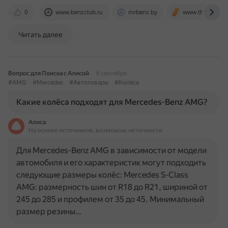
0
www.benzclub.ru
mrbenz.by
www.thedrive.c
Читать далее
Вопрос для Поиска с Алисой
6 сентября
#AMG
#Mercedes
#Автотовары
#Колёса
Какие колёса подходят для Mercedes-Benz AMG?
Алиса
На основе источников, возможны неточности
Для Mercedes-Benz AMG в зависимости от модели
автомобиля и его характеристик могут подходить
следующие размеры колёс: Mercedes S-Class
AMG: размерность шин от R18 до R21, шириной от
245 до 285 и профилем от 35 до 45. Минимальный
размер резины…