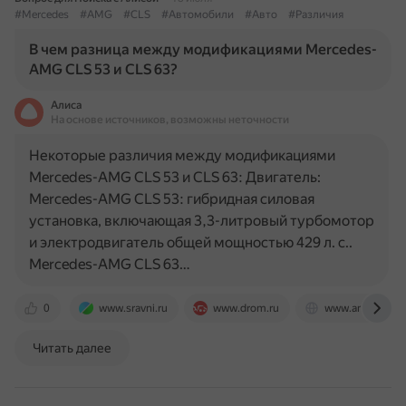
#Mercedes
#AMG
#CLS
#Автомобили
#Авто
#Различия
В чем разница между модификациями Mercedes-
AMG CLS 53 и CLS 63?
Алиса
На основе источников, возможны неточности
Некоторые различия между модификациями
Mercedes-AMG CLS 53 и CLS 63: Двигатель:
Mercedes-AMG CLS 53: гибридная силовая
установка, включающая 3,3-литровый турбомотор
и электродвигатель общей мощностью 429 л. с..
Mercedes-AMG CLS 63…
0
www.sravni.ru
www.drom.ru
www.amginyear
Читать далее