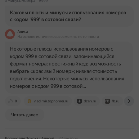
#МинусыНомера
#999
Каковы плюсы и минусы использования номеров
с кодом '999' в сотовой связи?
Алиса
На основе источников, возможны неточности
Некоторые плюсы использования номеров с
кодом 999 в сотовой связи: запоминающийся
формат номера; престижный код; возможность
выбрать «красивый номер»; низкая стоимость
подключения. Некоторые минусы использования
номеров с кодом 999 в сотовой…
0
vladimir.topnomer.ru
dzen.ru
fb.ru
ot
Читать далее
Вопрос для Поиска с Алисой
22 декабря