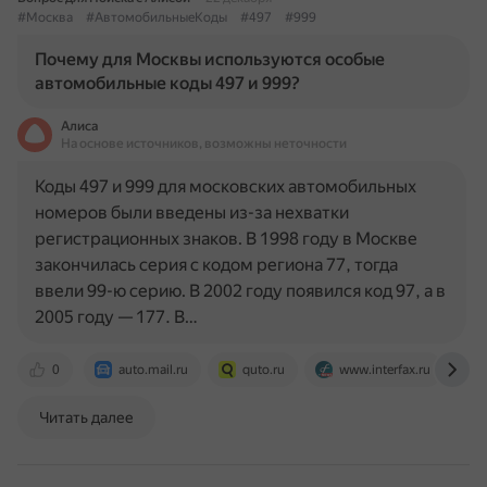
#Москва
#АвтомобильныеКоды
#497
#999
Почему для Москвы используются особые
автомобильные коды 497 и 999?
Алиса
На основе источников, возможны неточности
Коды 497 и 999 для московских автомобильных
номеров были введены из-за нехватки
регистрационных знаков. В 1998 году в Москве
закончилась серия с кодом региона 77, тогда
ввели 99-ю серию. В 2002 году появился код 97, а в
2005 году — 177. В…
0
auto.mail.ru
quto.ru
www.interfax.ru
Читать далее