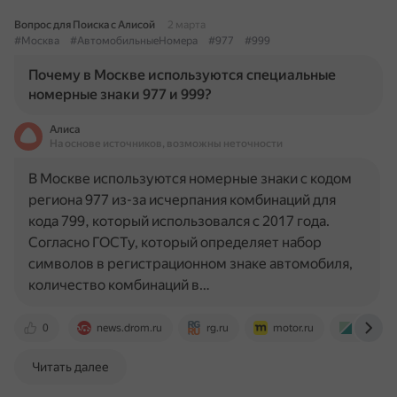
Вопрос для Поиска с Алисой
2 марта
#Москва
#АвтомобильныеНомера
#977
#999
Почему в Москве используются специальные
номерные знаки 977 и 999?
Алиса
На основе источников, возможны неточности
В Москве используются номерные знаки с кодом
региона 977 из-за исчерпания комбинаций для
кода 799, который использовался с 2017 года.
Согласно ГОСТу, который определяет набор
символов в регистрационном знаке автомобиля,
количество комбинаций в…
0
news.drom.ru
rg.ru
motor.ru
www.au
Читать далее