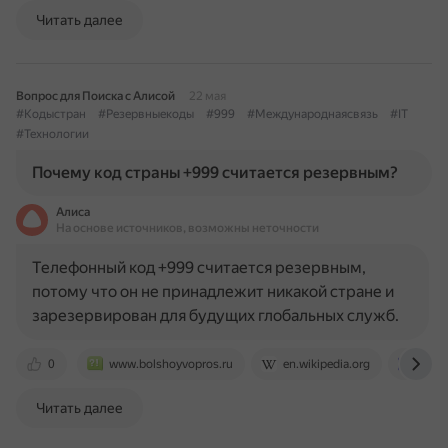
Читать далее
Вопрос для Поиска с Алисой
22 мая
#Кодыстран
#Резервныекоды
#999
#Международнаясвязь
#IT
#Технологии
Почему код страны +999 считается резервным?
Алиса
На основе источников, возможны неточности
Телефонный код +999 считается резервным,
потому что он не принадлежит никакой стране и
зарезервирован для будущих глобальных служб.
0
www.bolshoyvopros.ru
en.wikipedia.org
znani
Читать далее