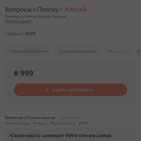
Вопросы к Поиску 
с Алисой
Примеры ответов Поиска с Алисой
Что это такое?
Главная
/
#999
Наука и образование
Культура и искусство
Психология и отн
# 999
Задать свой вопрос
Вопрос для Поиска с Алисой
30 сентября
#Математика
#Числа
#Арифметика
#999
Какое место занимает 999 в списке самых