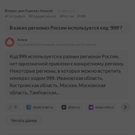
Вопрос для Поиска с Алисой
14 августа
#География
#Кодырегионов
#Россия
#999
В каких регионах России используется код '999'?
Алиса
На основе источников, возможны неточности
Код 999 используется в разных регионах России,
нет однозначной привязки к конкретному региону.
Некоторые регионы, в которых можно встретить
номера с кодом 999: Ивановская область,
Костромская область, Москва, Московская
область, Тамбовская…
0
otvet.mail.ru
dzen.ru
www.mtt.ru
www
Читать далее