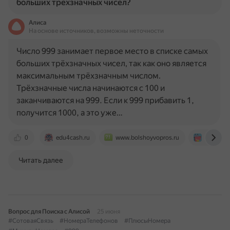
больших трехзначных чисел?
Алиса
На основе источников, возможны неточности
Число 999 занимает первое место в списке самых
больших трёхзначных чисел, так как оно является
максимальным трёхзначным числом.
Трёхзначные числа начинаются с 100 и
заканчиваются на 999. Если к 999 прибавить 1,
получится 1000, а это уже…
0
edu4cash.ru
www.bolshoyvopros.ru
uchi.ru
Читать далее
Вопрос для Поиска с Алисой
25 июня
#СотоваяСвязь
#НомераТелефонов
#ПлюсыНомера