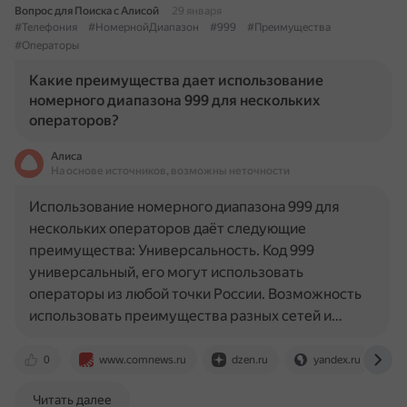
Вопрос для Поиска с Алисой
29 января
#Телефония
#НомернойДиапазон
#999
#Преимущества
#Операторы
Какие преимущества дает использование
номерного диапазона 999 для нескольких
операторов?
Алиса
На основе источников, возможны неточности
Использование номерного диапазона 999 для
нескольких операторов даёт следующие
преимущества: Универсальность. Код 999
универсальный, его могут использовать
операторы из любой точки России. Возможность
использовать преимущества разных сетей и…
0
www.comnews.ru
dzen.ru
yandex.ru
Читать далее