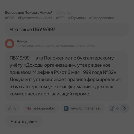
Вопрос для Поиска с Алисой
22 ноября
#ПБУ
#БухгалтерскийУчет
#999
#Термины
#Определение
Что такое ПБУ 9/99?
Алиса
На основе источников, возможны неточности
ПБУ 9/99 — это Положение по бухгалтерскому
учёту «Доходы организации», утверждённое
приказом Минфина РФ от 6 мая 1999 года №32н.
Документ устанавливает правила формирования
в бухгалтерском учёте информации о доходах
коммерческих организаций (кроме…
0
base.garant.ru
www.buhgalteria.ru
docs.cntd.
Читать далее