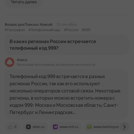
Читать далее
Вопрос для Поиска с Алисой
25 сентября
#География
#ТелефонныеКоды
#Россия
#999
В каких регионах России встречается
телефонный код 999?
Алиса
На основе источников, возможны неточности
Телефонный код 999 встречается в разных
регионах России, так как его используют
несколько операторов сотовой связи. Некоторые
регионы, в которых можно встретить номера с
кодом 999: Москва и Московская область; Санкт-
Петербург и Ленинградская…
0
dzen.ru
www.mtt.ru
www.bolshoyvopros.ru