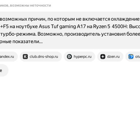
ников, возможны неточности
возможных причин, по которым не включается охлаждение
+F5 на ноутбуке Asus Tuf gaming A17 на Ryzen 5 4500H: Выс
 турбо-режима. Возможно, производитель установил более
рные показатели…
andex.ru
club.dns-shop.ru
hyperpc.ru
dzen.ru
otv
е