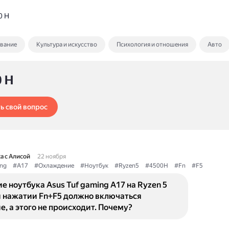
0 H
ование
Культура и искусство
Психология и отношения
Авто
0 H
ь свой вопрос
а с Алисой
22 ноября
ng
#A17
#Охлаждение
#Ноутбук
#Ryzen5
#4500H
#Fn
#F5
 ноутбука Asus Tuf gaming A17 на Ryzen 5
и нажатии Fn+F5 должно включаться
, а этого не происходит. Почему?