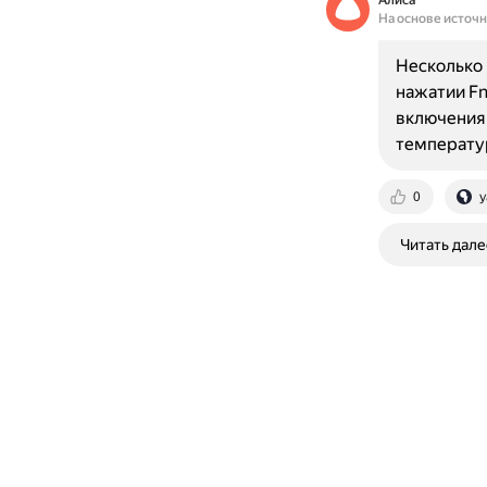
Алиса
На основе источ
Несколько 
нажатии Fn
включения
температу
0
y
Читать дале