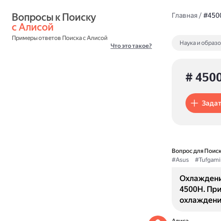
Вопросы к Поиску 
Главная
/
#450
с Алисой
Примеры ответов Поиска с Алисой
Наука и образ
Что это такое?
# 450
Задат
Вопрос для Поиск
#Asus
#Tufgami
Охлаждение
4500H. Пр
охлаждение