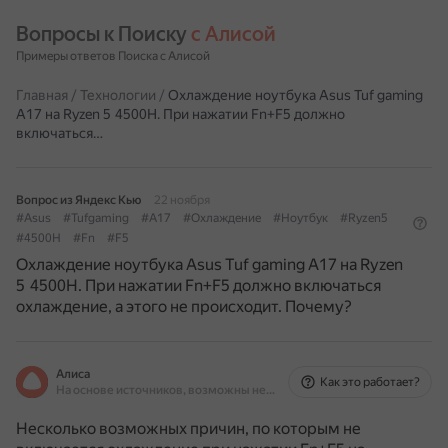
Вопросы к Поиску 
с Алисой
Примеры ответов Поиска с Алисой
Главная
/
Технологии
/
Охлаждение ноутбука Asus Tuf gaming
A17 на Ryzen 5 4500H. При нажатии Fn+F5 должно
включаться…
Вопрос из Яндекс Кью
22 ноября
#Asus
#Tufgaming
#A17
#Охлаждение
#Ноутбук
#Ryzen5
#4500H
#Fn
#F5
Охлаждение ноутбука Asus Tuf gaming A17 на Ryzen
5 4500H. При нажатии Fn+F5 должно включаться
охлаждение, а этого не происходит. Почему?
Алиса
Как это работает?
На основе источников, возможны неточности
Несколько возможных причин, по которым не