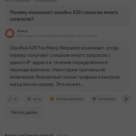
#Сотоваясвязь
#Технологии
Почему возникает ошибка 429 слишком много
запросов?
Алиса
На основе источников, возможны неточности
Ошибка 429 Too Many Requests возникает, когда
сервер получает слишком много запросов с
одного IP-адреса в течение определённого
периода времени. Некоторые причины её
появления: Внезапный скачок трафика и высокая
нагрузка на сервер. Это может…
0
vc.ru
int-net-partner.ru
mchost.ru
ko
Читать далее
Вопрос для Поиска с Алисой
24 мая