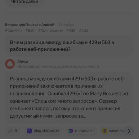
Читать далее
Вопрос для Поиска с Алисой
5 ноября
#Ошибки
#Веб
#Приложения
#429
#503
В чем разница между ошибками 429 и 503 в
работе веб-приложений?
Алиса
На основе источников, возможны неточности
Разница между ошибками 429 и 503 в работе веб-
приложений заключается в причинах их
возникновения. Ошибка 429 («Too Many Requests»)
означает «Слишком много запросов». Сервер
отклоняет запрос, потому что клиент превысил
допустимый лимит запросов за…
0
blog.skillbox.kz
ru.ruwiki.ru
www.internet-tech