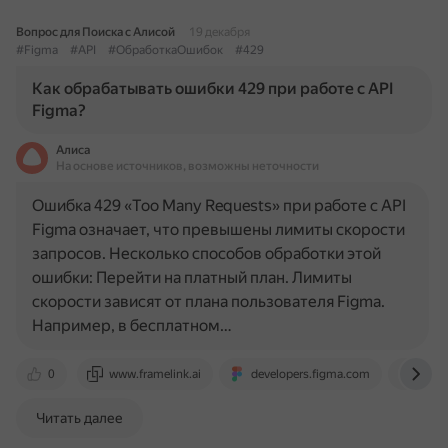
Вопрос для Поиска с Алисой
19 декабря
#Figma
#API
#ОбработкаОшибок
#429
Как обрабатывать ошибки 429 при работе с API
Figma?
Алиса
На основе источников, возможны неточности
Ошибка 429 «Too Many Requests» при работе с API
Figma означает, что превышены лимиты скорости
запросов. Несколько способов обработки этой
ошибки: Перейти на платный план. Лимиты
скорости зависят от плана пользователя Figma.
Например, в бесплатном…
0
www.framelink.ai
developers.figma.com
foru
Читать далее