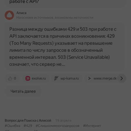
работе с API?
Алиса
На основе источников, возможны неточности
Разница между ошибками 429 и 503 при работе с
API заключается в причинах возникновения: 429
(Too Many Requests) указывает на превышение
лимита по числу запросов в обозначенный
временной интервал. 503 (Service Unavailable)
означает, что сервер не…
0
exolve.ru
wp-kama.ru
www.merge.dev
Читать далее
Вопрос для Поиска с Алисой
19 апреля
#Ошибка
#429
#Слишкоммногозапросов
#Интернет