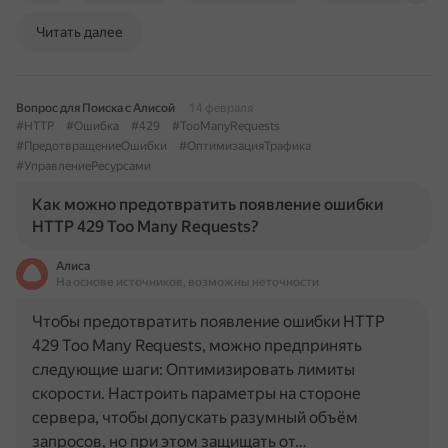
Читать далее
Вопрос для Поиска с Алисой
14 февраля
#HTTP
#Ошибка
#429
#TooManyRequests
#ПредотвращениеОшибки
#ОптимизацияТрафика
#УправлениеРесурсами
Как можно предотвратить появление ошибки
HTTP 429 Too Many Requests?
Алиса
На основе источников, возможны неточности
Чтобы предотвратить появление ошибки HTTP
429 Too Many Requests, можно предпринять
следующие шаги: Оптимизировать лимиты
скорости. Настроить параметры на стороне
сервера, чтобы допускать разумный объём
запросов, но при этом защищать от…