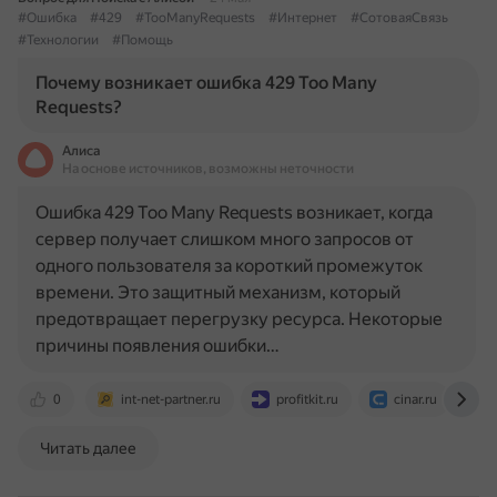
#Ошибка
#429
#TooManyRequests
#Интернет
#СотоваяСвязь
#Технологии
#Помощь
Почему возникает ошибка 429 Too Many
Requests?
Алиса
На основе источников, возможны неточности
Ошибка 429 Too Many Requests возникает, когда
сервер получает слишком много запросов от
одного пользователя за короткий промежуток
времени. Это защитный механизм, который
предотвращает перегрузку ресурса. Некоторые
причины появления ошибки…
0
int-net-partner.ru
profitkit.ru
cinar.ru
Читать далее