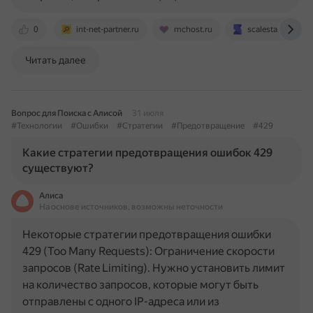
0
int-net-partner.ru
mchost.ru
scalesta.com
Читать далее
Вопрос для Поиска с Алисой
31 июля
#Технологии
#Ошибки
#Стратегии
#Предотвращение
#429
Какие стратегии предотвращения ошибок 429
существуют?
Алиса
На основе источников, возможны неточности
Некоторые стратегии предотвращения ошибки
429 (Too Many Requests): Ограничение скорости
запросов (Rate Limiting). Нужно установить лимит
на количество запросов, которые могут быть
отправлены с одного IP-адреса или из