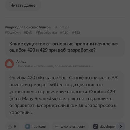
Читать далее
Вопрос для Поиска с Алисой
9 ноября
#Ошибки
#Веб
#Разработка
#420
#429
Какие существуют основные причины появления
ошибок 420 и 429 при веб-разработке?
Алиса
На основе источников, возможны неточности
Ошибка 420 («Enhance Your Calm») возникает в API
поиска и трендов Twitter, когда для клиента
установлено ограничение скорости. Ошибка 429
(«Too Many Requests») появляется, когда клиент
отправляет на сервер слишком много запросов в
короткий…
0
habr.com
www.plesk.com
developer.mozilla.o