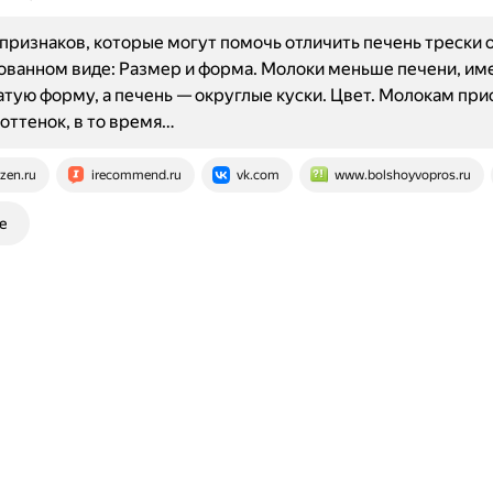
признаков, которые могут помочь отличить печень трески о
ванном виде: Размер и форма. Молоки меньше печени, им
тую форму, а печень — округлые куски. Цвет. Молокам пр
оттенок, в то время…
zen.ru
irecommend.ru
vk.com
www.bolshoyvopros.ru
е