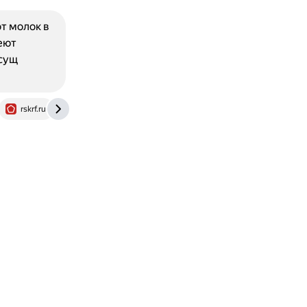
т молок в
еют
исущ
rskrf.ru