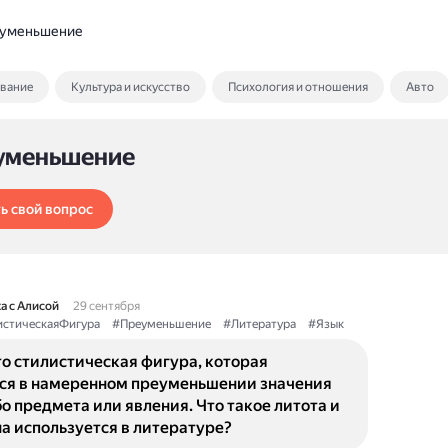
уменьшение
ование
Культура и искусство
Психология и отношения
Авто
уменьшение
ь свой вопрос
а с Алисой
29 сентября
стическаяФигура
#Преуменьшение
#Литература
#Язык
то стилистическая фигура, которая
ся в намеренном преуменьшении значения
о предмета или явления. Что такое литота и
на используется в литературе?