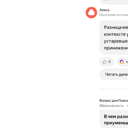
Алиса
На основе источ
Разница м
контексте 
устаревше
принижени
0
s
Читать дале
Вопрос для Поиск
#Безопасность
В чем раз
приуменьш