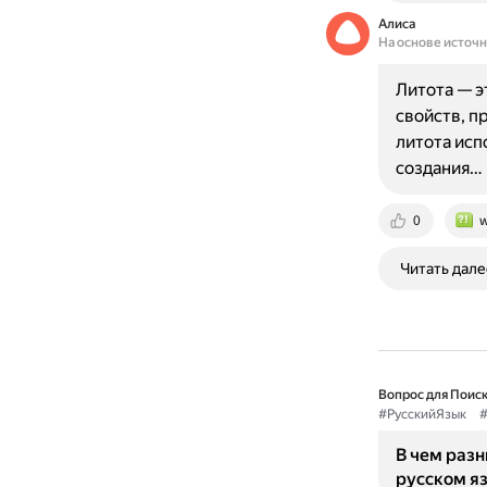
Алиса
На основе источ
Литота — э
свойств, п
литота исп
создания…
0
w
Читать дале
Вопрос для Поиск
#РусскийЯзык
#
В чем раз
русском я