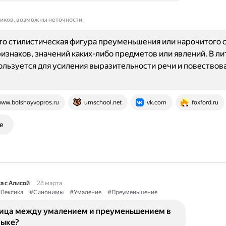
ников, возможны неточности
то стилистическая фигура преуменьшения или нарочитого 
ризнаков, значений каких-либо предметов или явлений. В л
ользуется для усиления выразительности речи и повествов
ww.bolshoyvopros.ru
umschool.net
vk.com
foxford.ru
е
а с Алисой
28 марта
Лексика
#Синонимы
#Умаление
#Преуменьшение
ница между умалением и преуменьшением в
зыке?