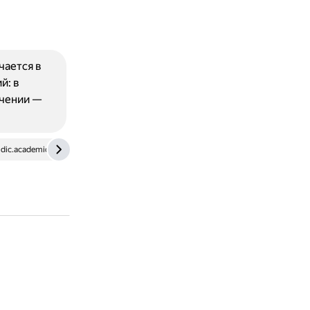
чается в
й: в
ачении —
dic.academic.ru
sanstv.ru
repetitor.1c.ru
sinonim.org