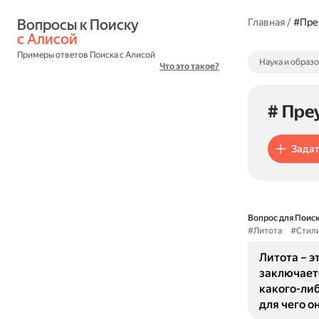
Вопросы к Поиску 
Главная
/
#Пре
с Алисой
Примеры ответов Поиска с Алисой
Наука и образ
Что это такое?
# Пре
Задат
Вопрос для Поиск
#Литота
#Стили
Литота – э
заключает
какого-либ
для чего о