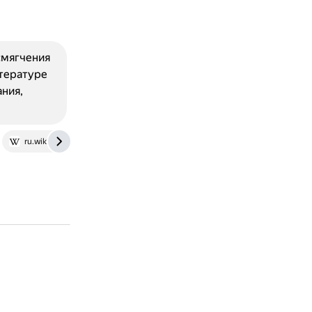
смягчения
итературе
ания,
ru.wikipedia.org