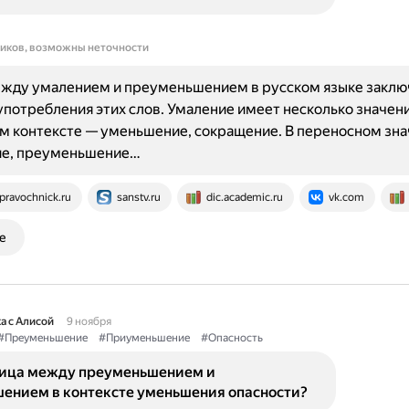
ников, возможны неточности
ежду умалением и преуменьшением в русском языке заклю
употребления этих слов. Умаление имеет несколько значени
м контексте — уменьшение, сокращение. В переносном зн
е, преуменьшение…
pravochnick.ru
sanstv.ru
dic.academic.ru
vk.com
е
а с Алисой
9 ноября
#Преуменьшение
#Приуменьшение
#Опасность
ница между преуменьшением и
ением в контексте уменьшения опасности?