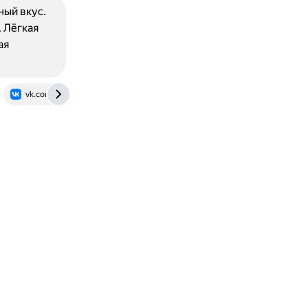
ый вкус.
 Лёгкая
ая
vk.com