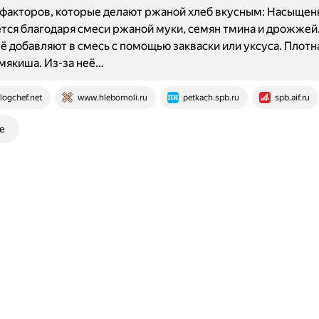
факторов, которые делают ржаной хлеб вкусным: Насыщенн
тся благодаря смеси ржаной муки, семян тмина и дрожжей.
Её добавляют в смесь с помощью закваски или уксуса. Плотн
мякиша. Из-за неё…
logchef.net
www.hlebomoli.ru
petkach.spb.ru
spb.aif.ru
е