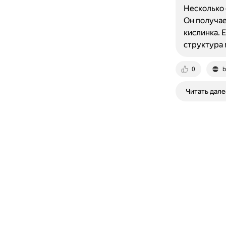
Несколько 
Он получае
кислинка. 
структура 
0
b
Читать дале