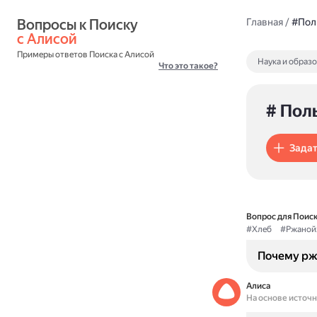
Вопросы к Поиску 
Главная
/
#Пол
с Алисой
Примеры ответов Поиска с Алисой
Наука и образ
Что это такое?
# Пол
Задат
Вопрос для Поиск
#Хлеб
#Ржаной
Почему рж
Алиса
На основе источ